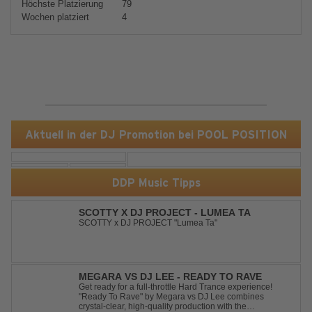
Höchste Platzierung
79
Wochen platziert
4
Aktuell in der DJ Promotion bei POOL POSITION
DDP Music Tipps
SCOTTY X DJ PROJECT - LUMEA TA
SCOTTY x DJ PROJECT "Lumea Ta"
MEGARA VS DJ LEE - READY TO RAVE
Get ready for a full-throttle Hard Trance experience!
"Ready To Rave" by Megara vs DJ Lee combines
crystal-clear, high-quality production with the