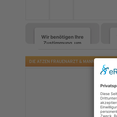
Wir benötigen Ihre
Zustimmung, um
den Spotify-
Service zu laden!
DIE ATZEN FRAUENARZT & MANNY MARC - Rock
Wir verwenden Spotify,
um Inhalte einzubetten.
Dieser Service kann
Daten zu Ihren
Aktivitäten sammeln.
Bitte lesen Sie die Details
durch und stimmen Sie
der Nutzung des Service
zu, um diese Inhalte
anzuzeigen.