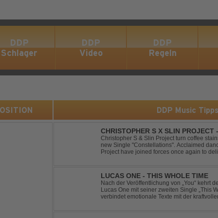
DDP
DDP
DDP
Schlager
Video
Regeln
 POSITION
DDP Music Tipp
CHRISTOPHER S X SLIN PROJECT
Christopher S & Slin Project turn coffee stain
new Single "Constellations". Acclaimed dan
Project have joined forces once again to deli
single, "Constellations." Moving away from st
LUCAS ONE - THIS WHOLE TIME
Nach der Veröffentlichung von „You“ kehrt 
Lucas One mit seiner zweiten Single „This 
verbindet emotionale Texte mit der kraftvol
erzählt eine Geschichte von Reue, Liebesku