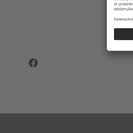
Mehr Informationen
Akzeptieren
powered by
Usercentrics
Consent Management
Platform
&
eRecht24