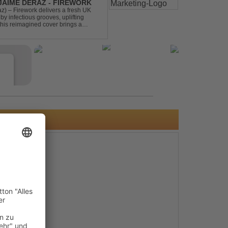
 JAIME DERAZ - FIREWORK
) – Firework delivers a fresh UK
by infectious grooves, uplifting
this reimagined cover brings a
nal power of the origin...
e
a)
s
e