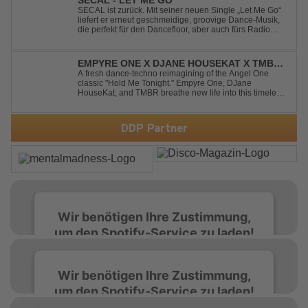
SECAL - LET ME GO
SECAL ist zurück. Mit seiner neuen Single „Let Me Go“
liefert er erneut geschmeidige, groovige Dance-Musik,
die perfekt für den Dancefloor, aber auch fürs Radio
oder die persönliche Dance-Playlist im Alltag geeignet
ist. Deep House trifft auf Dance-Pop – man darf
gespannt sein, was als Nächstes...
EMPYRE ONE X DJANE HOUSEKAT X TMBR -
HOLD ME TONIGHT
A fresh dance-techno reimagining of the Angel One
classic "Hold Me Tonight." Empyre One, DJane
HouseKat, and TMBR breathe new life into this timeless
anthem with driving beats, powerful drops, and an
energetic modern production. Blending nostalgia with
contemporary dancefloor energy, this cover...
DDP Partner
Wir benötigen Ihre Zustimmung,
um den Spotify-Service zu laden!
Wir verwenden Spotify, um Inhalte
Wir benötigen Ihre Zustimmung,
einzubetten. Dieser Service kann Daten zu
um den Spotify-Service zu laden!
Ihren Aktivitäten sammeln. Bitte lesen Sie die