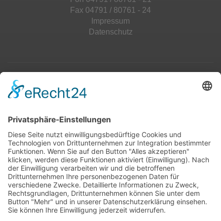
Fax 04791 / 80761 - 24
Impressum
Datenschutz
Top 100
Hot 50
Top Neueinsteiger
Highscores
Jahrescharts
Top 100
Hot 50
Top Neueinsteiger
Highscores
Jahrescharts