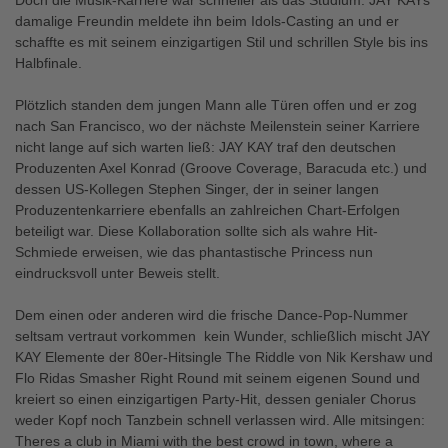
Doch die Musik-Karriere war schneller als das Studium: JAY KAYs
damalige Freundin meldete ihn beim Idols-Casting an und er
schaffte es mit seinem einzigartigen Stil und schrillen Style bis ins
Halbfinale.
Plötzlich standen dem jungen Mann alle Türen offen und er zog
nach San Francisco, wo der nächste Meilenstein seiner Karriere
nicht lange auf sich warten ließ: JAY KAY traf den deutschen
Produzenten Axel Konrad (Groove Coverage, Baracuda etc.) und
dessen US-Kollegen Stephen Singer, der in seiner langen
Produzentenkarriere ebenfalls an zahlreichen Chart-Erfolgen
beteiligt war. Diese Kollaboration sollte sich als wahre Hit-
Schmiede erweisen, wie das phantastische Princess nun
eindrucksvoll unter Beweis stellt.
Dem einen oder anderen wird die frische Dance-Pop-Nummer
seltsam vertraut vorkommen  kein Wunder, schließlich mischt JAY
KAY Elemente der 80er-Hitsingle The Riddle von Nik Kershaw und
Flo Ridas Smasher Right Round mit seinem eigenen Sound und
kreiert so einen einzigartigen Party-Hit, dessen genialer Chorus
weder Kopf noch Tanzbein schnell verlassen wird. Alle mitsingen:
Theres a club in Miami with the best crowd in town, where a