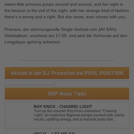
sweet little princess jumps around and around, and her sight is
the beacon in the veil of the night, with her strange kind of fashion
there's a wrong and a right. But she never, ever comes with you...
Princess, der stimmungsvolle Single-Vorbote von JAY KAYs
Debütalbum, erscheint am 17.09. und wird die Vorfreude auf den
Longplayer gehörig anheizen.
Aktuell in der DJ Promotion bei POOL POSITION
DDP Music Tipps
RAY KNOX - CHASING LIGHT
Turn up the volume! Ray Knox unleashes "Chasing
Light", an explosive Bigroom banger packed with catchy
vocals, uplifting energy, and a massive party vibe.
Designed to dominate dancefloors and festival stages
alike. A guaranteed crowd-pleaser and party starter!