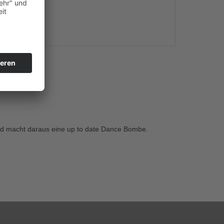
s
und macht daraus eine up to date Dance Bombe.