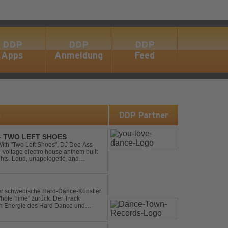
DDP
DDP
DDP
Apps
Anmeldung
Feed
s
DDP Partner
 - TWO LEFT SHOES
h-voltage electro house anthem built
ghts. Loud, unapologetic, and
into confid...
der schwedische Hard-Dance-Künstler
Whole Time“ zurück. Der Track
len Energie des Hard Dance und
mmer und der Erkenntnis des w...