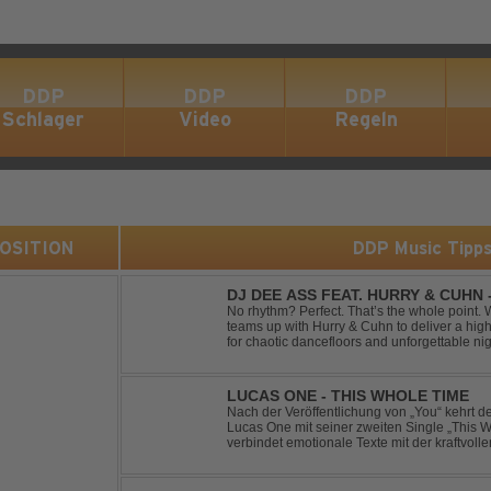
DDP
DDP
DDP
Schlager
Video
Regeln
 POSITION
DDP Music Tipp
DJ DEE ASS FEAT. HURRY & CUHN
No rhythm? Perfect. That’s the whole point. With "Two Left Shoes", DJ Dee Ass
teams up with Hurry & Cuhn to deliver a hig
for chaotic dancefloors and unforgettable ni
irresistibly catchy, this track turns clumsiness 
LUCAS ONE - THIS WHOLE TIME
Nach der Veröffentlichung von „You“ kehrt 
Lucas One mit seiner zweiten Single „This 
verbindet emotionale Texte mit der kraftvol
erzählt eine Geschichte von Reue, Liebesku