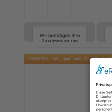
Wir benötigen Ihre
Zustimmung, um
den Spotify-
Service zu laden!
CRAMPSKI - Lieblingsmelodie (Tiger/Kontor/
Wir verwenden Spotify,
um Inhalte einzubetten.
Dieser Service kann
Daten zu Ihren
Aktivitäten sammeln.
Bitte lesen Sie die Details
durch und stimmen Sie
der Nutzung des Service
zu, um diese Inhalte
anzuzeigen.