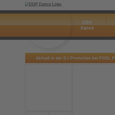
DDP
Dance
Aktuell in der DJ Promotion bei POOL