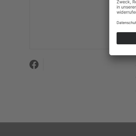
Mehr Informationen
Akzeptieren
powered by
Usercentrics
Consent Management
Platform
&
eRecht24