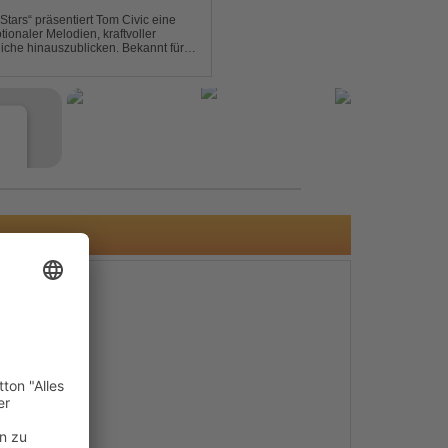
ionaler Melodien, kraftvoller
auszublicken. Bekannt für
ouse und elektronische...
e
s
e