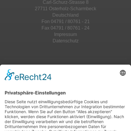
Carl-Schurz-Strasse 8
27711 Osterholz-Scharmbeck
Deutschland
Fon 04791 / 80761 - 21
Fax 04791 / 80761 - 24
Impressum
Datenschutz
Top 100
Hot 50
Top Neueinsteiger
Highscores
Jahrescharts
Top 100