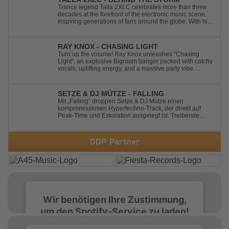
Trance legend Talla 2XLC celebrates more than three
decades at the forefront of the electronic music scene,
inspiring generations of fans around the globe. With his
latest release, "Behind The Storm," he once again
showcases his unmistakable sound, delivering Uplifting
Vocal Trance at its very ...
RAY KNOX - CHASING LIGHT
Turn up the volume! Ray Knox unleashes "Chasing
Light", an explosive Bigroom banger packed with catchy
vocals, uplifting energy, and a massive party vibe.
Designed to dominate dancefloors and festival stages
alike. A guaranteed crowd-pleaser and party starter!
SETZE & DJ MÜTZE - FALLING
Mit „Falling“ droppen Setze & DJ Mütze einen
kompromisslosen Hypertechno-Track, der direkt auf
Peak-Time und Eskalation ausgelegt ist. Treibende
Kicks, verzerrte Synths und energiegeladene Drops
verschmelzen zu einem Sound, der keine Pausen kennt
– roh, schnell und absolut mitreißend. Zwischen ...
DDP Partner
Wir benötigen Ihre Zustimmung,
um den Spotify-Service zu laden!