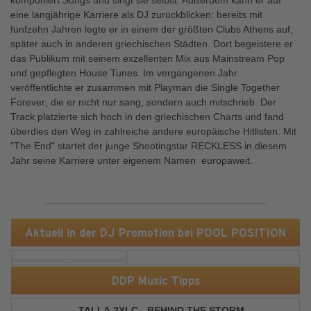
komponiert Songs und singt sie selbst. Außerdem kann er auf
eine langjährige Karriere als DJ zurückblicken: bereits mit
fünfzehn Jahren legte er in einem der größten Clubs Athens auf,
später auch in anderen griechischen Städten. Dort begeistere er
das Publikum mit seinem exzellenten Mix aus Mainstream Pop
und gepflegten House Tunes. Im vergangenen Jahr
veröffentlichte er zusammen mit Playman die Single Together
Forever, die er nicht nur sang, sondern auch mitschrieb. Der
Track platzierte sich hoch in den griechischen Charts und fand
überdies den Weg in zahlreiche andere europäische Hitlisten. Mit
"The End" startet der junge Shootingstar RECKLESS in diesem
Jahr seine Karriere unter eigenem Namen  europaweit.
Aktuell in der DJ Promotion bei POOL POSITION
DDP Music Tipps
TALLA 2XLC - BEHIND THE STORM