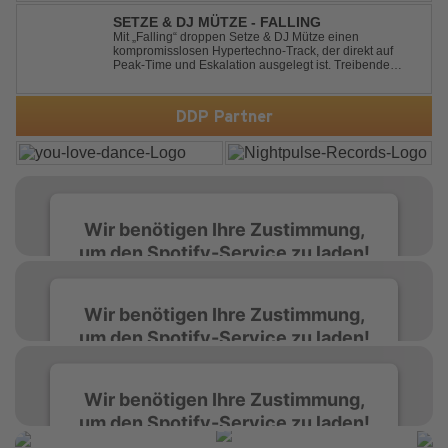
SETZE & DJ MÜTZE - FALLING
Mit „Falling“ droppen Setze & DJ Mütze einen
kompromisslosen Hypertechno-Track, der direkt auf
Peak-Time und Eskalation ausgelegt ist. Treibende
Kicks, verzerrte Synths und energiegeladene Drops
verschmelzen zu einem Sound, der keine Pausen kennt
– roh, schnell und absolut mitreißend. Zwischen ...
DDP Partner
Wir benötigen Ihre Zustimmung,
um den Spotify-Service zu laden!
Wir verwenden Spotify, um Inhalte
Wir benötigen Ihre Zustimmung,
einzubetten. Dieser Service kann Daten zu
um den Spotify-Service zu laden!
Ihren Aktivitäten sammeln. Bitte lesen Sie die
Details durch und stimmen Sie der Nutzung
des Service zu, um diese Inhalte anzuzeigen.
Wir verwenden Spotify, um Inhalte
Wir benötigen Ihre Zustimmung,
einzubetten. Dieser Service kann Daten zu
um den Spotify-Service zu laden!
Ihren Aktivitäten sammeln. Bitte lesen Sie die
Mehr Informationen