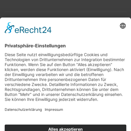
Top 100
Hot 50
Top Neueinsteiger
Highscores
Jahrescharts
Top 100
Hot 50
Top Neueinsteiger
Highscores
Jahrescharts