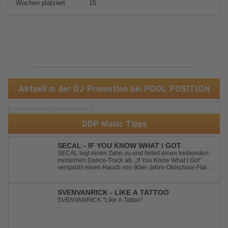
Wochen platziert
15
Aktuell in der DJ Promotion bei POOL POSITION
DDP Music Tipps
SECAL - IF YOU KNOW WHAT I GOT
SECAL legt einen Zahn zu und liefert einen treibenden,
modernen Dance-Track ab. „If You Know What I Got“
versprüht einen Hauch von 90er-Jahre-Oldschool-Flair,
kombiniert mit frischen, neuen Elementen – perfekt für
Dance- oder Workout-Playlists und natürlich ideal für
Club- und Festival-Sets.
SVENVANRICK - LIKE A TATTOO
SVENVANRICK "Like A Tattoo"