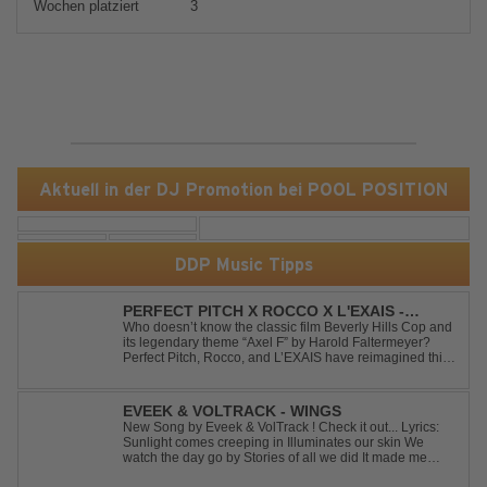
Wochen platziert
3
Aktuell in der DJ Promotion bei POOL POSITION
DDP Music Tipps
PERFECT PITCH X ROCCO X L'EXAIS -
DANCING ON FIRE
Who doesn’t know the classic film Beverly Hills Cop and
its legendary theme “Axel F” by Harold Faltermeyer?
Perfect Pitch, Rocco, and L’EXAIS have reimagined this
timeless classic with a fresh, modern approach.
Featuring an original vocal hook and a contemporary
production style, they respectf...
EVEEK & VOLTRACK - WINGS
New Song by Eveek & VolTrack ! Check it out... Lyrics:
Sunlight comes creeping in Illuminates our skin We
watch the day go by Stories of all we did It made me
think of you It made me think of you Under a trillion stars