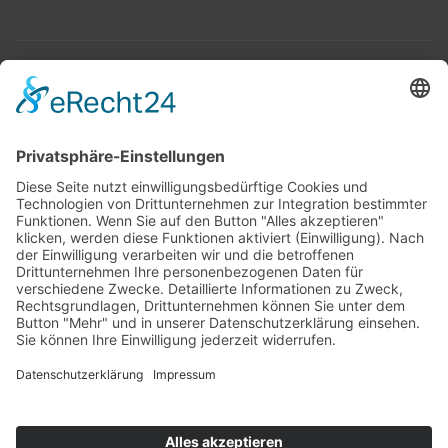
Top 100
Hot 50
Top Neueinsteiger
Highscores
Jahrescharts
Top 100
Hot 50
Top Neueinsteiger
Highscores
Jahrescharts