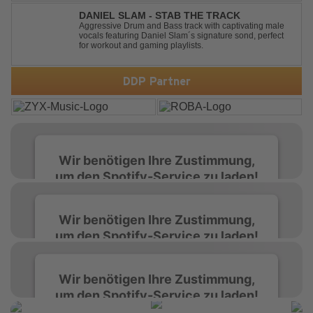
We danced on top of cars ...
DANIEL SLAM - STAB THE TRACK
Aggressive Drum and Bass track with captivating male
vocals featuring Daniel Slam´s signature sond, perfect
for workout and gaming playlists.
DDP Partner
Wir benötigen Ihre Zustimmung,
um den Spotify-Service zu laden!
Wir verwenden Spotify, um Inhalte
Wir benötigen Ihre Zustimmung,
einzubetten. Dieser Service kann Daten zu
um den Spotify-Service zu laden!
Ihren Aktivitäten sammeln. Bitte lesen Sie die
Details durch und stimmen Sie der Nutzung
des Service zu, um diese Inhalte anzuzeigen.
Wir verwenden Spotify, um Inhalte
Wir benötigen Ihre Zustimmung,
einzubetten. Dieser Service kann Daten zu
um den Spotify-Service zu laden!
Ihren Aktivitäten sammeln. Bitte lesen Sie die
Mehr Informationen