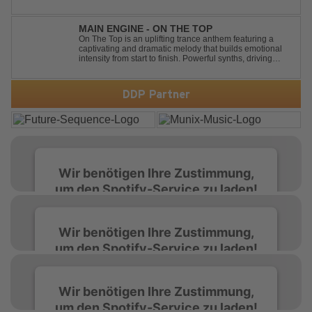
Project have joined forces once again to deliver their
highly anticipated new single, "Constellations." Moving
away from standard club ...
MAIN ENGINE - ON THE TOP
On The Top is an uplifting trance anthem featuring a
captivating and dramatic melody that builds emotional
intensity from start to finish. Powerful synths, driving
rhythms, and an epic arrangement create an
unforgettable atmosphere, while the soaring lead
melody delivers moments of pure euphori...
DDP Partner
Wir benötigen Ihre Zustimmung,
um den Spotify-Service zu laden!
Wir verwenden Spotify, um Inhalte
Wir benötigen Ihre Zustimmung,
einzubetten. Dieser Service kann Daten zu
um den Spotify-Service zu laden!
Ihren Aktivitäten sammeln. Bitte lesen Sie die
Details durch und stimmen Sie der Nutzung
des Service zu, um diese Inhalte anzuzeigen.
Wir verwenden Spotify, um Inhalte
Wir benötigen Ihre Zustimmung,
einzubetten. Dieser Service kann Daten zu
um den Spotify-Service zu laden!
Ihren Aktivitäten sammeln. Bitte lesen Sie die