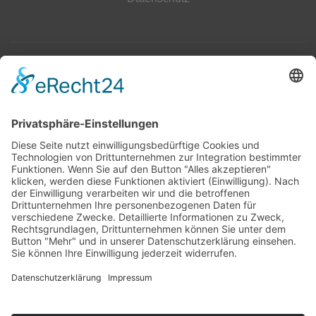
Top 100
Hot 50
Top Neueinsteiger
Highscores
Jahrescharts
Top 100
Hot 50
Top Neueinsteiger
Highscores
Jahrescharts