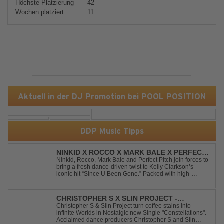
Höchste Platzierung
42
Wochen platziert
11
Aktuell in der DJ Promotion bei POOL POSITION
DDP Music Tipps
NINKID X ROCCO X MARK BALE X PERFECT
PITCH - SINCE U BEEN GONE
Ninkid, Rocco, Mark Bale and Perfect Pitch join forces to
bring a fresh dance-driven twist to Kelly Clarkson’s
iconic hit “Since U Been Gone.” Packed with high-
energy beats, uplifting vibes and a festival-ready sound,
this cover is built for peak-time sets, radio rotations and
every dancefloor ...
CHRISTOPHER S X SLIN PROJECT -
CONSTELLATIONS
Christopher S & Slin Project turn coffee stains into
infinite Worlds in Nostalgic new Single "Constellations".
Acclaimed dance producers Christopher S and Slin