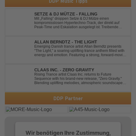
DDP Music Tipps
SETZE & DJ MÜTZE - FALLING
Mit „Falling“ droppen Setze & DJ Mütze einen
kompromisslosen Hypertechno-Track, der direkt auf
Peak-Time und Eskalation ausgelegt ist. Treibende
Kicks, verzerrte Synths und energiegeladene Drops
verschmelzen zu einem Sound, der keine Pausen kennt
– roh, schnell und absolut mitreißend. Zwischen ...
ALLAN BERNDTZ - THE LIGHT
Emerging Danish trance artist Allan Berndtz presents
“The Light,” a soaring uplifting trance anthem filled with
energy and emotion. Featuring a strong, forward-moving
melody, the track showcases the signature quality and
spirit of a Future Sequence release.
CLAAS INC. - ZERO GRAVITY
Rising Trance artist Claas Inc. returns to Future
Sequence with his brand-new release, "Zero Gravity."
Blending uplifting melodies, atmospheric soundscapes,
and powerful energy, this track takes listeners on an
unforgettable journey through the finest Uplifting Trance.
Featuring epic breakdowns...
DDP Partner
Wir benötigen Ihre Zustimmung,