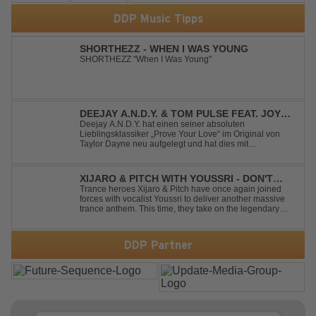
DDP Music Tipps
SHORTHEZZ - WHEN I WAS YOUNG
SHORTHEZZ "When I Was Young"
DEEJAY A.N.D.Y. & TOM PULSE FEAT. JOY
ANDERSEN - PROVE YOUR LOVE
Deejay A.N.D.Y. hat einen seiner absoluten
Lieblingsklassiker „Prove Your Love“ im Original von
Taylor Dayne neu aufgelegt und hat dies mit
namenhafter Unterstützung von Tom Pulse und
Sängerin Joy Andersen getan. Der frische Sound für
einen weltweit bekannten Hit animiert direkt wieder zum
XIJARO & PITCH WITH YOUSSRI - DON'T
tanz...
YOU WORRY CHILD
Trance heroes Xijaro & Pitch have once again joined
forces with vocalist Youssri to deliver another massive
trance anthem. This time, they take on the legendary
Swedish House Mafia classic "Don't You Worry Child"
and transform it into a breathtaking trance banger while
perfectly preserving the...
DDP Partner