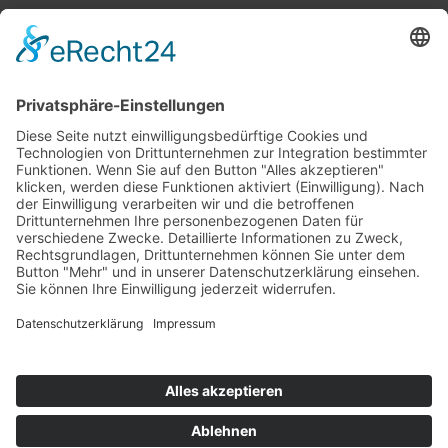
Top 100
Hot 50
Top Neueinsteiger
Highscores
Jahrescharts
Top 100
Hot 50
Top Neueinsteiger
Highscores
Jahrescharts
DJ-Promo buchen