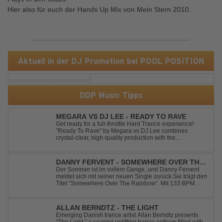
Hier also für euch der Hands Up Mix von Mein Stern 2010.
Aktuell in der DJ Promotion bei POOL POSITION
DDP Music Tipps
MEGARA VS DJ LEE - READY TO RAVE
Get ready for a full-throttle Hard Trance experience!
"Ready To Rave" by Megara vs DJ Lee combines
crystal-clear, high-quality production with the
unmistakable spirit of the '90s. Driven by an uplifting,
high-energy melody and pounding, stomping drums, this
track delivers pure rave nostalgia wh...
DANNY FERVENT - SOMEWHERE OVER THE
RAINBOW
Der Sommer ist im vollem Gange, und Danny Fervent
meldet sich mit seiner neuen Single zurück.Sie trägt den
Titel "Somewhere Over The Rainbow“. Mit 133 BPM
entfaltet sich ein melodischer Trance Sound, der durch
seine atmosphärische Dichte und mitreißende Dynamik
überzeugt. Kraftvolle, zugleich g...
ALLAN BERNDTZ - THE LIGHT
Emerging Danish trance artist Allan Berndtz presents