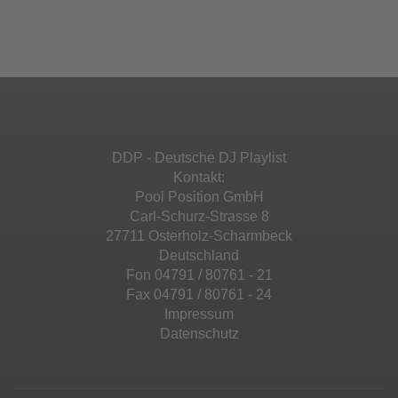
Ihren Aktivitäten sammeln. Bitte lesen Sie die
Mehr Informationen
powered by
Usercentrics Consent
Details durch und stimmen Sie der Nutzung
Management Platform
&
eRecht24
des Service zu, um diese Inhalte anzuzeigen.
Akzeptieren
Mehr Informationen
powered by
Usercentrics Consent
Management Platform
&
eRecht24
Akzeptieren
DDP - Deutsche DJ Playlist
powered by
Usercentrics Consent
Kontakt:
Management Platform
&
eRecht24
Pool Position GmbH
Carl-Schurz-Strasse 8
27711 Osterholz-Scharmbeck
Deutschland
Fon 04791 / 80761 - 21
Fax 04791 / 80761 - 24
Impressum
Datenschutz