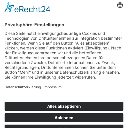
Top 100
Hot 50
Top Neueinsteiger
Highscores
Jahrescharts
Top 100
Hot 50
Top Neueinsteiger
Highscores
Jahrescharts
DJ-Promo buchen