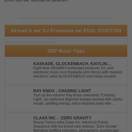
sofort auf die Tanzfläche diktieren!
Aktuell in der DJ Promotion bei POOL POSITION
DDP Music Tipps
KASKADE, GLOCKENBACH, KAITLIN
ARAGON - RUNAWAY
Eight-time GRAMMY-nominated producer, DJ, and
electronic music icon Kaskade joins forces with masked
electronic artist GLOCKENBACH and rising vocalist
Kaitlin Aragon for their new collaboration “Runaway,”
arriving July 31st. The track marks the fourth single from
Kaskade’s forthcoming ORIGIN...
RAY KNOX - CHASING LIGHT
Turn up the volume! Ray Knox unleashes "Chasing
Light", an explosive Bigroom banger packed with catchy
vocals, uplifting energy, and a massive party vibe.
Designed to dominate dancefloors and festival stages
alike. A guaranteed crowd-pleaser and party starter!
CLAAS INC. - ZERO GRAVITY
Rising Trance artist Claas Inc. returns to Future
Sequence with his brand-new release, "Zero Gravity."
Blending uplifting melodies, atmospheric soundscapes,