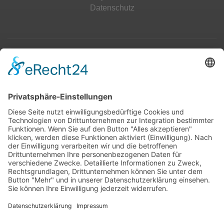
Datenschutz
Top 100
Hot 50
Top Neueinsteiger
Highscores
Jahrescharts
Top 100
Hot 50
Top Neueinsteiger
Highscores
Jahrescharts