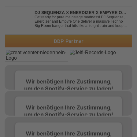
life into Billy Joel's timeless classic "Uptown Girl."
Combining a bouncy bassline and a fresh, feel-good
production, this modern da...
DJ SEQUENZA X ENERDIZER X EMPYRE ONE
- UNTIL THE MORNING LIGHT
Get ready for pure mainstage madness! DJ Sequenza,
Enerdizer and Empyre One deliver a massive Techno
Big Room banger that hits like a freight train and keeps
the energy at maximum from the first kick to the final
drop. Packed with explosive synths, pounding basslines
and an unstoppable festival...
DDP Partner
Wir benötigen Ihre Zustimmung,
um den Spotify-Service zu laden!
Wir verwenden Spotify, um Inhalte
Wir benötigen Ihre Zustimmung,
einzubetten. Dieser Service kann Daten zu
um den Spotify-Service zu laden!
Ihren Aktivitäten sammeln. Bitte lesen Sie die
Details durch und stimmen Sie der Nutzung
des Service zu, um diese Inhalte anzuzeigen.
Wir verwenden Spotify, um Inhalte
Wir benötigen Ihre Zustimmung,
einzubetten. Dieser Service kann Daten zu