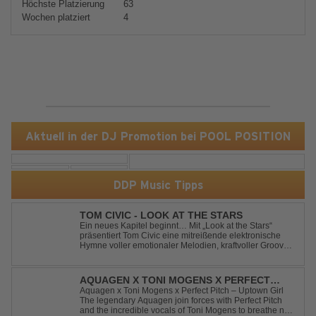
Höchste Platzierung
63
Wochen platziert
4
Aktuell in der DJ Promotion bei POOL POSITION
DDP Music Tipps
TOM CIVIC - LOOK AT THE STARS
Ein neues Kapitel beginnt… Mit „Look at the Stars“
präsentiert Tom Civic eine mitreißende elektronische
Hymne voller emotionaler Melodien, kraftvoller Grooves
und dem Gefühl, über das Gewöhnliche
hinauszublicken. Bekannt für seine einzigartige
Verbindung aus Dance, House und elektronische...
AQUAGEN X TONI MOGENS X PERFECT
PITCH - UPTOWN GIRL
Aquagen x Toni Mogens x Perfect Pitch – Uptown Girl
The legendary Aquagen join forces with Perfect Pitch
and the incredible vocals of Toni Mogens to breathe new