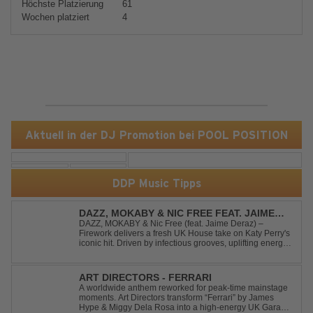
Höchste Platzierung
61
Wochen platziert
4
Aktuell in der DJ Promotion bei POOL POSITION
DDP Music Tipps
DAZZ, MOKABY & NIC FREE FEAT. JAIME
DERAZ - FIREWORK
DAZZ, MOKABY & Nic Free (feat. Jaime Deraz) –
Firework delivers a fresh UK House take on Katy Perry's
iconic hit. Driven by infectious grooves, uplifting energy,
and Jaime Deraz's stunning vocals, this reimagined
cover brings a modern club vibe while preserving the
emotional power of the origin...
ART DIRECTORS - FERRARI
A worldwide anthem reworked for peak-time mainstage
moments. Art Directors transform “Ferrari” by James
Hype & Miggy Dela Rosa into a high-energy UK Garage