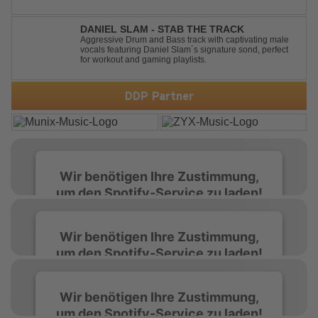
House weapon, packed with punchy grooves and
irresistible momentum. Designed for clubs and festival
crowds alike, this remix elevates the o...
DANIEL SLAM - STAB THE TRACK
Aggressive Drum and Bass track with captivating male
vocals featuring Daniel Slam´s signature sond, perfect
for workout and gaming playlists.
DDP Partner
Wir benötigen Ihre Zustimmung,
um den Spotify-Service zu laden!
Wir verwenden Spotify, um Inhalte
Wir benötigen Ihre Zustimmung,
einzubetten. Dieser Service kann Daten zu
um den Spotify-Service zu laden!
Ihren Aktivitäten sammeln. Bitte lesen Sie die
Details durch und stimmen Sie der Nutzung
des Service zu, um diese Inhalte anzuzeigen.
Wir verwenden Spotify, um Inhalte
Wir benötigen Ihre Zustimmung,
einzubetten. Dieser Service kann Daten zu
um den Spotify-Service zu laden!
Ihren Aktivitäten sammeln. Bitte lesen Sie die