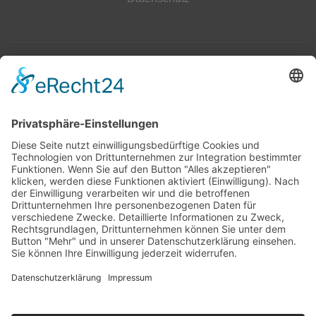
Top 100
Hot 50
Top Neueinsteiger
Highscores
Jahrescharts
Top 100
Hot 50
Top Neueinsteiger
Highscores
Jahrescharts