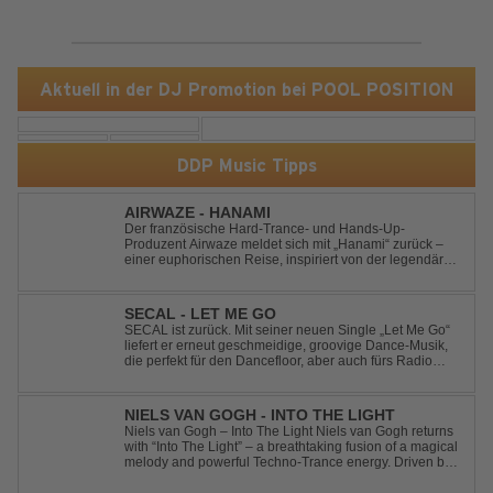
Aktuell in der DJ Promotion bei POOL POSITION
DDP Music Tipps
AIRWAZE - HANAMI
Der französische Hard-Trance- und Hands-Up-
Produzent Airwaze meldet sich mit „Hanami“ zurück –
einer euphorischen Reise, inspiriert von der legendären
japanischen Kirschblütenzeit. Durch die Kombination
aus mitreißenden Melodien, energiegeladenen
Rhythmen und emotionalen Vocals fängt der Track ...
SECAL - LET ME GO
SECAL ist zurück. Mit seiner neuen Single „Let Me Go“
liefert er erneut geschmeidige, groovige Dance-Musik,
die perfekt für den Dancefloor, aber auch fürs Radio
oder die persönliche Dance-Playlist im Alltag geeignet
ist. Deep House trifft auf Dance-Pop – man darf
gespannt sein, was als Nächstes...
NIELS VAN GOGH - INTO THE LIGHT
Niels van Gogh – Into The Light Niels van Gogh returns
with “Into The Light” – a breathtaking fusion of a magical
melody and powerful Techno-Trance energy. Driven by
euphoric synths, soaring emotions, and a massive peak-