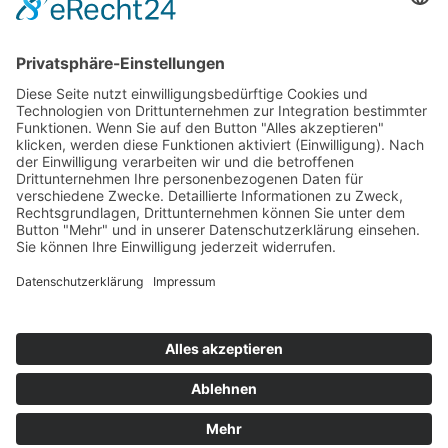
Hot 50
Top Neueinsteiger
Highscores
Jahrescharts
Top 100
Hot 50
Top Neueinsteiger
Highscores
Jahrescharts
DJ-Promo buchen