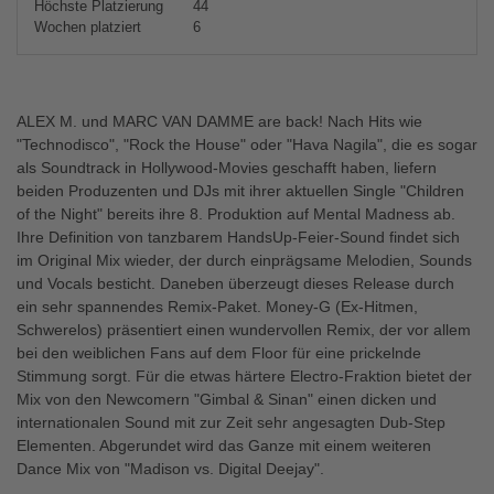
Höchste Platzierung
44
Wochen platziert
6
ALEX M. und MARC VAN DAMME are back! Nach Hits wie
"Technodisco", "Rock the House" oder "Hava Nagila", die es sogar
als Soundtrack in Hollywood-Movies geschafft haben, liefern
beiden Produzenten und DJs mit ihrer aktuellen Single "Children
of the Night" bereits ihre 8. Produktion auf Mental Madness ab.
Ihre Definition von tanzbarem HandsUp-Feier-Sound findet sich
im Original Mix wieder, der durch einprägsame Melodien, Sounds
und Vocals besticht. Daneben überzeugt dieses Release durch
ein sehr spannendes Remix-Paket. Money-G (Ex-Hitmen,
Schwerelos) präsentiert einen wundervollen Remix, der vor allem
bei den weiblichen Fans auf dem Floor für eine prickelnde
Stimmung sorgt. Für die etwas härtere Electro-Fraktion bietet der
Mix von den Newcomern "Gimbal & Sinan" einen dicken und
internationalen Sound mit zur Zeit sehr angesagten Dub-Step
Elementen. Abgerundet wird das Ganze mit einem weiteren
Dance Mix von "Madison vs. Digital Deejay".