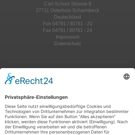
Carl-Schurz-Strasse 8
27711 Osterholz-Scharmbeck
Deutschland
Fon 04791 / 80761 - 21
Fax 04791 / 80761 - 24
Impressum
Datenschutz
Top 100
Hot 50
Top Neueinsteiger
Highscores
Jahrescharts
Top 100