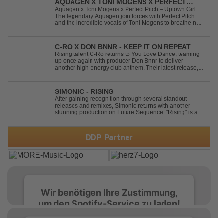
AQUAGEN X TONI MOGENS X PERFECT
PITCH - UPTOWN GIRL
Aquagen x Toni Mogens x Perfect Pitch – Uptown Girl
The legendary Aquagen join forces with Perfect Pitch
and the incredible vocals of Toni Mogens to breathe new
life into Billy Joel's timeless classic "Uptown Girl."
Combining a bouncy bassline and a fresh, feel-good
production, this modern da...
C-RO X DON BNNR - KEEP IT ON REPEAT
Rising talent C-Ro returns to You Love Dance, teaming
up once again with producer Don Bnnr to deliver
another high-energy club anthem. Their latest release,
"Keep It On Repeat," fuses an infectious vocal hook with
a driving blend of Techno and House, creating the
perfect soundtrack for peak-tim...
SIMONIC - RISING
After gaining recognition through several standout
releases and remixes, Simonic returns with another
stunning production on Future Sequence. "Rising" is a
powerful Uplifting Emotional Vocal Trance anthem,
combining breathtaking vocals, uplifting energy, and
goosebump-inducing melodies. A must-...
DDP Partner
Wir benötigen Ihre Zustimmung,
um den Spotify-Service zu laden!