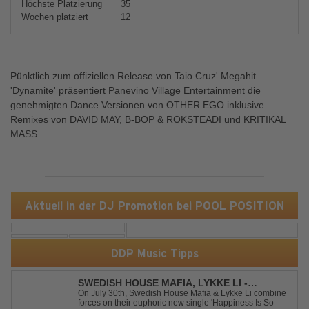
Höchste Platzierung
35
Wochen platziert
12
Pünktlich zum offiziellen Release von Taio Cruz' Megahit
'Dynamite' präsentiert Panevino Village Entertainment die
genehmigten Dance Versionen von OTHER EGO inklusive
Remixes von DAVID MAY, B-BOP & ROKSTEADI und KRITIKAL
MASS.
Aktuell in der DJ Promotion bei POOL POSITION
DDP Music Tipps
SWEDISH HOUSE MAFIA, LYKKE LI -
HAPPINESS IS SO SAD
On July 30th, Swedish House Mafia & Lykke Li combine
forces on their euphoric new single 'Happiness Is So