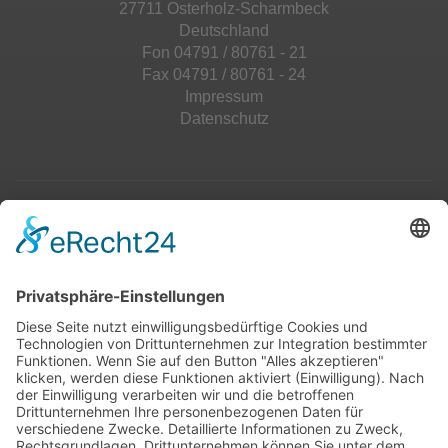
27711 Osterholz-Scharmbeck
Deutschland
Fon 04791 / 80761 - 21
Fax 04791 / 80761 - 24
Impressum
Datenschutz
Top 100
Hot 50
Top Neueinsteiger
Highscores
Jahrescharts
Top 100
Hot 50