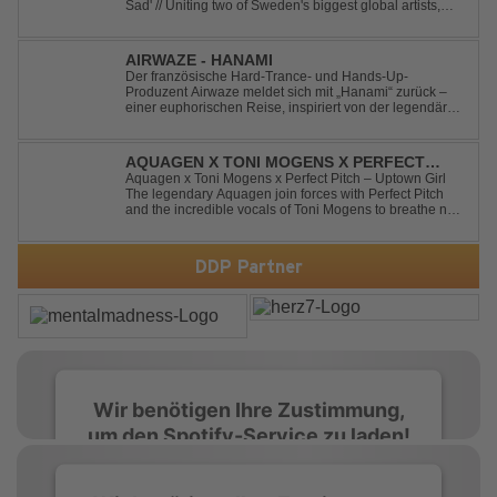
Sad' // Uniting two of Sweden's biggest global artists,
'Happiness Is So Sad' is a record that reflects on how the
happiest moments are often the hardest to say goodbye
to // The track was ...
AIRWAZE - HANAMI
Der französische Hard-Trance- und Hands-Up-
Produzent Airwaze meldet sich mit „Hanami“ zurück –
einer euphorischen Reise, inspiriert von der legendären
japanischen Kirschblütenzeit. Durch die Kombination
aus mitreißenden Melodien, energiegeladenen
Rhythmen und emotionalen Vocals fängt der Track ...
AQUAGEN X TONI MOGENS X PERFECT
PITCH - UPTOWN GIRL
Aquagen x Toni Mogens x Perfect Pitch – Uptown Girl
The legendary Aquagen join forces with Perfect Pitch
and the incredible vocals of Toni Mogens to breathe new
life into Billy Joel's timeless classic "Uptown Girl."
Combining a bouncy bassline and a fresh, feel-good
production, this modern da...
DDP Partner
Wir benötigen Ihre Zustimmung,
um den Spotify-Service zu laden!
Wir verwenden Spotify, um Inhalte