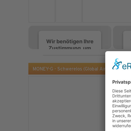
Wir benötigen Ihre
Zustimmung, um
den Spotify-
Service zu laden!
MONEY-G - Schwerelos (Global Airbeatz)
Wir verwenden Spotify,
um Inhalte einzubetten.
Dieser Service kann
Daten zu Ihren
Aktivitäten sammeln.
Bitte lesen Sie die Details
durch und stimmen Sie
der Nutzung des Service
zu, um diese Inhalte
anzuzeigen.