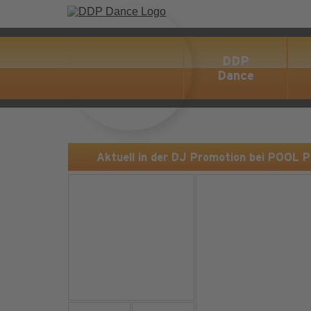
DDP
Dance
Aktuell in der DJ Promotion bei POOL