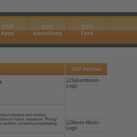
DDP
DDP
DDP
Apps
Anmeldung
Feed
s
DDP Partner
A
andout releases and remixes,
ction on Future Sequence. "Rising"
nce anthem, combining breathtaking
ucing melodies. A must-...