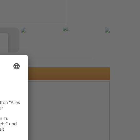
e
s
e