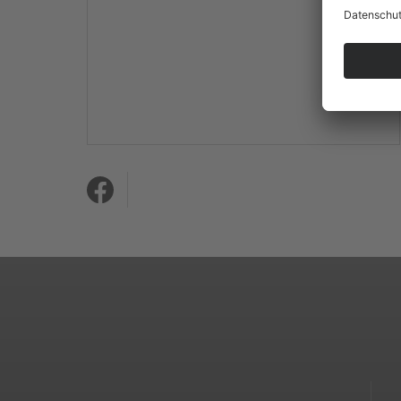
Mehr Informationen
Akzeptieren
powered by
Usercentrics
Consent Management
Platform
&
eRecht24