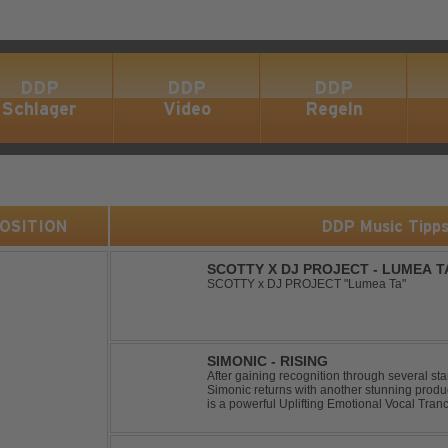
DDP
DDP
DDP
Schlager
Video
Regeln
 POSITION
DDP Music Tipp
SCOTTY X DJ PROJECT - LUMEA T
SCOTTY x DJ PROJECT "Lumea Ta"
SIMONIC - RISING
After gaining recognition through several st
Simonic returns with another stunning produ
is a powerful Uplifting Emotional Vocal Tra
vocals, uplifting energy, and goosebump-ind