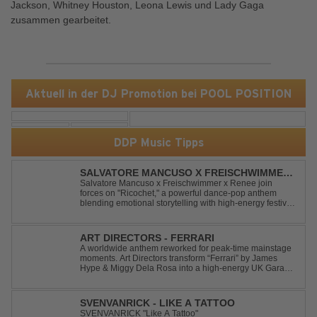
Jackson, Whitney Houston, Leona Lewis und Lady Gaga
zusammen gearbeitet.
Aktuell in der DJ Promotion bei POOL POSITION
DDP Music Tipps
SALVATORE MANCUSO X FREISCHWIMMER
X RENEE - RICOCHET
Salvatore Mancuso x Freischwimmer x Renee join
forces on "Ricochet," a powerful dance-pop anthem
blending emotional storytelling with high-energy festival
production. Inspired by Bruce Springsteen's For You, the
track transforms a timeless theme into a fresh, modern
dance experience. Crafted by...
ART DIRECTORS - FERRARI
A worldwide anthem reworked for peak-time mainstage
moments. Art Directors transform “Ferrari” by James
Hype & Miggy Dela Rosa into a high-energy UK Garage
House weapon, packed with punchy grooves and
irresistible momentum. Designed for clubs and festival
crowds alike, this remix elevates the o...
SVENVANRICK - LIKE A TATTOO
SVENVANRICK "Like A Tattoo"