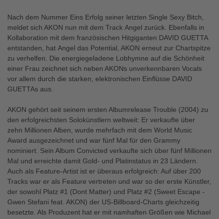
Nach dem Nummer Eins Erfolg seiner letzten Single Sexy Bitch,
meldet sich AKON nun mit dem Track Angel zurück. Ebenfalls in
Kollaboration mit dem französischen Hitgiganten DAVID GUETTA
entstanden, hat Angel das Potential, AKON erneut zur Chartspitze
zu verhelfen. Die energiegeladene Lobhymne auf die Schönheit
einer Frau zeichnet sich neben AKONs unverkennbaren Vocals
vor allem durch die starken, elektronischen Einflüsse DAVID
GUETTAs aus.
AKON gehört seit seinem ersten Albumrelease Trouble (2004) zu
den erfolgreichsten Solokünstlern weltweit: Er verkaufte über
zehn Millionen Alben, wurde mehrfach mit dem World Music
Award ausgezeichnet und war fünf Mal für den Grammy
nominiert. Sein Album Convicted verkaufte sich über fünf Millionen
Mal und erreichte damit Gold- und Platinstatus in 23 Ländern.
Auch als Feature-Artist ist er überaus erfolgreich: Auf über 200
Tracks war er als Feature vertreten und war so der erste Künstler,
der sowohl Platz #1 (Dont Matter) und Platz #2 (Sweet Escape -
Gwen Stefani feat. AKON) der US-Billboard-Charts gleichzeitig
besetzte. Als Produzent hat er mit namhaften Größen wie Michael