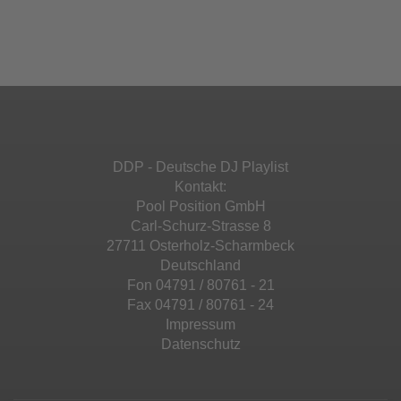
einzubetten. Dieser Service kann Daten zu
Ihren Aktivitäten sammeln. Bitte lesen Sie die
Mehr Informationen
powered by
Usercentrics Consent
Details durch und stimmen Sie der Nutzung
Management Platform
&
eRecht24
des Service zu, um diese Inhalte anzuzeigen.
Akzeptieren
Mehr Informationen
powered by
Usercentrics Consent
Management Platform
&
eRecht24
Akzeptieren
DDP - Deutsche DJ Playlist
powered by
Usercentrics Consent
Kontakt:
Management Platform
&
eRecht24
Pool Position GmbH
Carl-Schurz-Strasse 8
27711 Osterholz-Scharmbeck
Deutschland
Fon 04791 / 80761 - 21
Fax 04791 / 80761 - 24
Impressum
Datenschutz