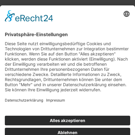
Top 100
Hot 50
Top Neueinsteiger
Highscores
Jahrescharts
Top 100
Hot 50
Top Neueinsteiger
Highscores
Jahrescharts