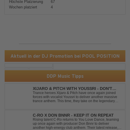
Höchste Platzierung
67
Wochen platziert
4
Aktuell in der DJ Promotion bei POOL POSITION
DDP Music Tipps
XIJARO & PITCH WITH YOUSSRI - DON'T
YOU WORRY CHILD
Trance heroes Xijaro & Pitch have once again joined
forces with vocalist Youssri to deliver another massive
trance anthem. This time, they take on the legendary
Swedish House Mafia classic "Don't You Worry Child"
and transform it into a breathtaking trance banger while
perfectly preserving the...
C-RO X DON BNNR - KEEP IT ON REPEAT
Rising talent C-Ro returns to You Love Dance, teaming
up once again with producer Don Bnnr to deliver
another high-energy club anthem. Their latest release,