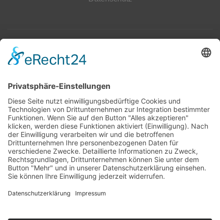
Top 100
Hot 50
Top Neueinsteiger
Highscores
Jahrescharts
Top 100
Hot 50
Top Neueinsteiger
Highscores
Jahrescharts