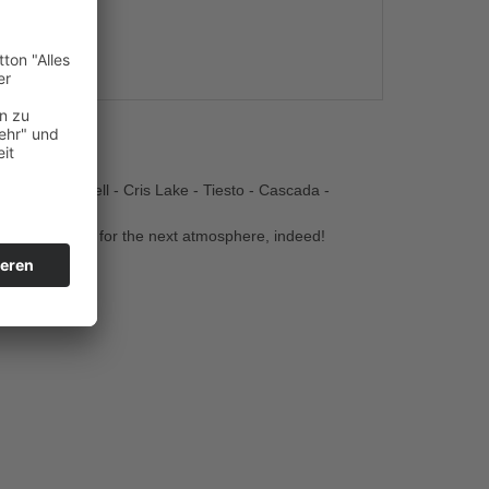
s
 - Dave Darell - Cris Lake - Tiesto - Cascada -
nd and .....
ntalfunky stuff for the next atmosphere, indeed!