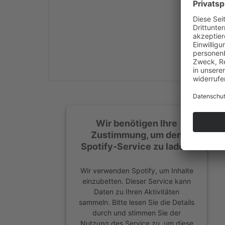
Mehr Informationen
Akzeptieren
powered by
Usercentrics
Consent Management
Platform
&
eRecht24
Wir benötigen Ihre
Zustimmung, um den
Spotify-Service zu laden!
Wir verwenden Spotify, um Inhalte
einzubetten. Dieser Service kann
Daten zu Ihren Aktivitäten
sammeln. Bitte lesen Sie die Details
durch und stimmen Sie der
Nutzung des Service zu, um diese