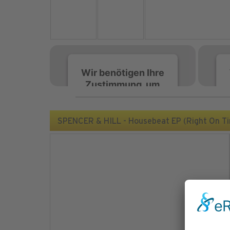
Wir benötigen Ihre
Zustimmung, um
den Spotify-
Service zu laden!
SPENCER & HILL - Housebeat EP (Right On T
Wir verwenden Spotify,
um Inhalte einzubetten.
Dieser Service kann
Daten zu Ihren
Aktivitäten sammeln.
Bitte lesen Sie die Details
durch und stimmen Sie
der Nutzung des Service
zu, um diese Inhalte
anzuzeigen.