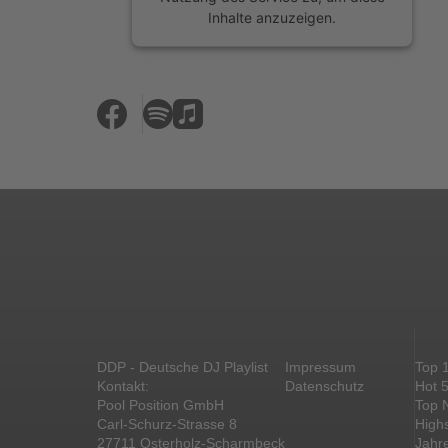
Inhalte anzuzeigen.
Mehr Informationen
Akzeptieren
powered by
Usercentrics Consent
Management Platform
&
eRecht24
DDP - Deutsche DJ Playlist
Impressum
Top 
Kontakt:
Datenschutz
Hot 
Pool Position GmbH
Top 
Carl-Schurz-Strasse 8
High
27711 Osterholz-Scharmbeck
Jahr