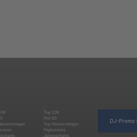
100
Top 100
50
Hot 50
DJ-Promo 
Neueinsteiger
Top Neueinsteiger
scores
Highscores
escharts
Jahrescharts