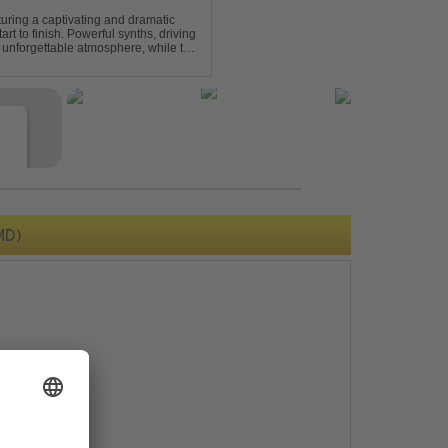
turing a captivating and dramatic
art to finish. Powerful synths, driving
 unforgettable atmosphere, while the
e euphori...
e
MD)
s
e