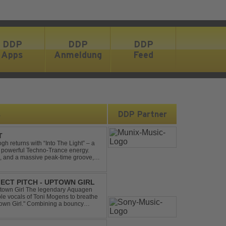
DDP
DDP
DDP
Apps
Anmeldung
Feed
s
DDP Partner
T
gh returns with “Into The Light” – a
d powerful Techno-Trance energy.
s, and a massive peak-time groove,
 to finish. Kn...
ECT PITCH - UPTOWN GIRL
ptown Girl The legendary Aquagen
ible vocals of Toni Mogens to breathe
Uptown Girl." Combining a bouncy
his modern da...