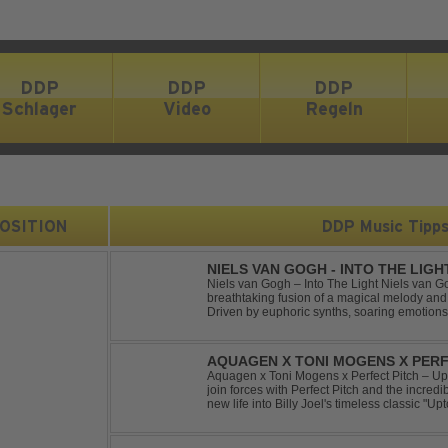
DDP
DDP
DDP
Schlager
Video
Regeln
 POSITION
DDP Music Tipp
NIELS VAN GOGH - INTO THE LIGH
Niels van Gogh – Into The Light Niels van Go
breathtaking fusion of a magical melody an
Driven by euphoric synths, soaring emotion
this track delivers pure goosebumps from start
AQUAGEN X TONI MOGENS X PERF
Aquagen x Toni Mogens x Perfect Pitch – U
join forces with Perfect Pitch and the incred
new life into Billy Joel's timeless classic "
bassline and a fresh, feel-good production, t