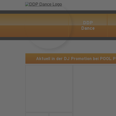
DDP
Dance
Aktuell in der DJ Promotion bei POOL