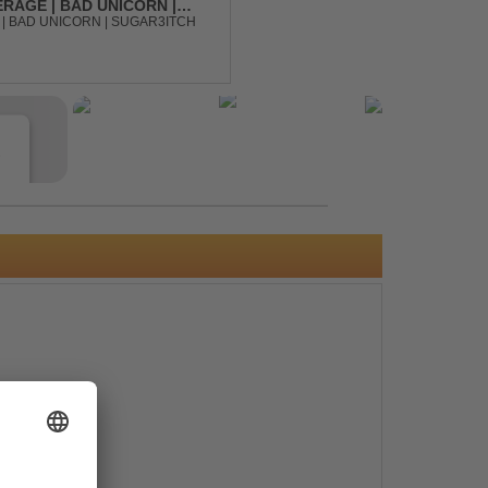
RAGE | BAD UNICORN |
| BAD UNICORN | SUGAR3ITCH
e
s
e