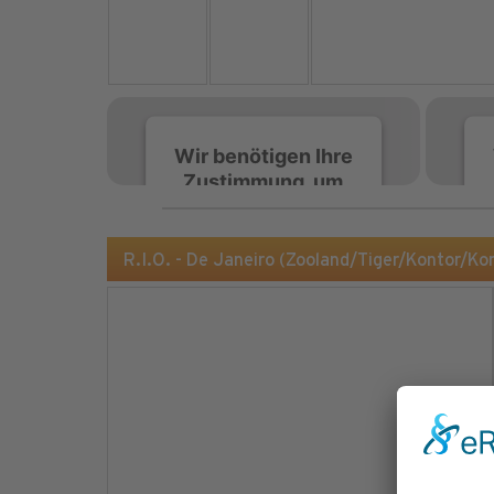
Wir benötigen Ihre
Zustimmung, um
den Spotify-
Service zu laden!
R.I.O. - De Janeiro (Zooland/Tiger/Kontor/K
Wir verwenden Spotify,
um Inhalte einzubetten.
Dieser Service kann
Daten zu Ihren
Aktivitäten sammeln.
Bitte lesen Sie die Details
durch und stimmen Sie
der Nutzung des Service
zu, um diese Inhalte
anzuzeigen.