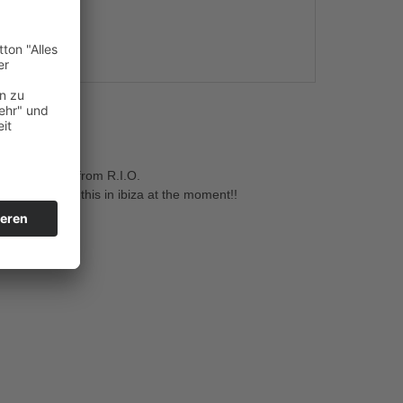
s
a De Janeiro from R.I.O.
veryone is on this in ibiza at the moment!!