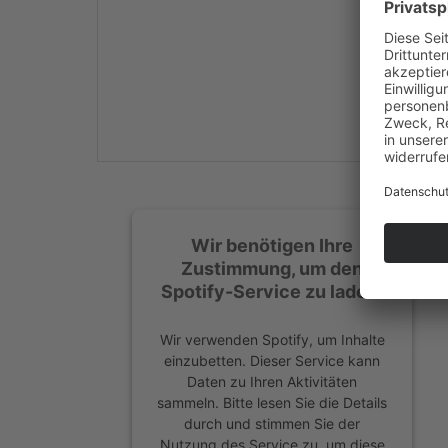
Mehr Informationen
Akzeptieren
powered by
Usercentrics
Consent Management
Platform
&
eRecht24
Wir benötigen Ihre
Zustimmung, um den
Spotify-Service zu laden!
Wir verwenden Spotify, um Inhalte
einzubetten. Dieser Service kann
Daten zu Ihren Aktivitäten
sammeln. Bitte lesen Sie die Details
durch und stimmen Sie der
Nutzung des Service zu, um diese