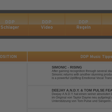
DDP
DDP
DDP
Schlager
Video
Regeln
 POSITION
DDP Music Tipp
SIMONIC - RISING
After gaining recognition through several st
Simonic returns with another stunning produ
is a powerful Uplifting Emotional Vocal Tra
vocals, uplifting energy, and goosebump-ind
DEEJAY A.N.D.Y. & TOM PULSE FE
YOUR LOVE
Deejay A.N.D.Y. hat einen seiner absoluten 
im Original von Taylor Dayne neu aufgelegt 
Unterstützung von Tom Pulse und Sängerin J
Sound für einen weltweit bekannten Hit animi