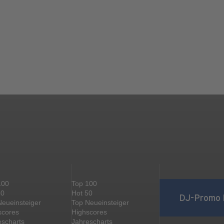
100
Top 100
50
Hot 50
DJ-Promo 
Neueinsteiger
Top Neueinsteiger
scores
Highscores
escharts
Jahrescharts