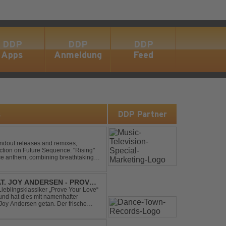
DDP
DDP
DDP
Apps
Anmeldung
Feed
s
DDP Partner
andout releases and remixes,
ction on Future Sequence. "Rising"
nce anthem, combining breathtaking
ucing melodies. A must-...
AT. JOY ANDERSEN - PROVE
Lieblingsklassiker „Prove Your Love“
und hat dies mit namenhafter
oy Andersen getan. Der frische
ert direkt wieder zum tanz...