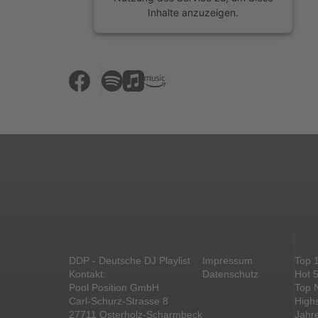
Inhalte anzuzeigen.
Mehr Informationen
Akzeptieren
powered by
Usercentrics Consent
Management Platform
&
eRecht24
DDP - Deutsche DJ Playlist
Impressum
Top 
Kontakt:
Datenschutz
Hot 
Pool Position GmbH
Top 
Carl-Schurz-Strasse 8
High
27711 Osterholz-Scharmbeck
Jahr