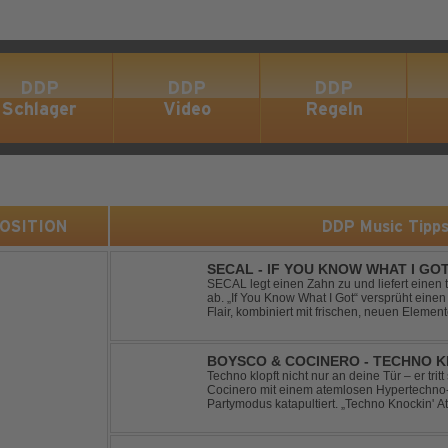
DDP
DDP
DDP
Schlager
Video
Regeln
 POSITION
DDP Music Tipp
SECAL - IF YOU KNOW WHAT I GO
SECAL legt einen Zahn zu und liefert eine
ab. „If You Know What I Got“ versprüht ein
Flair, kombiniert mit frischen, neuen Elemen
Workout-Playlists und natürlich ideal für Clu
BOYSCO & COCINERO - TECHNO K
Techno klopft nicht nur an deine Tür – er trit
Cocinero mit einem atemlosen Hypertechno-T
Partymodus katapultiert. „Techno Knockin' A
nach vorn. Bounce, bounce, bounce!