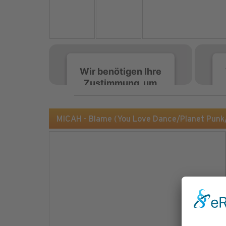
Wir benötigen Ihre
Zustimmung, um
den Spotify-
Service zu laden!
MICAH - Blame (You Love Dance/Planet Pun
Wir verwenden Spotify,
um Inhalte einzubetten.
Dieser Service kann
Daten zu Ihren
Aktivitäten sammeln.
Bitte lesen Sie die Details
durch und stimmen Sie
der Nutzung des Service
zu, um diese Inhalte
anzuzeigen.