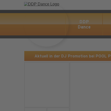
DDP
Dance
Aktuell in der DJ Promotion bei POOL