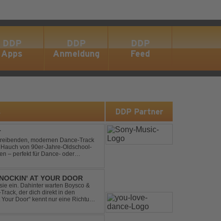
DDP
DDP
DDP
Apps
Anmeldung
Feed
s
DDP Partner
T
n treibenden, modernen Dance-Track
en Hauch von 90er-Jahre-Oldschool-
ten – perfekt für Dance- oder
b- und Festival-Sets.
NOCKIN' AT YOUR DOOR
t sie ein. Dahinter warten Boysco &
rack, der dich direkt in den
t Your Door“ kennt nur eine Richtung: