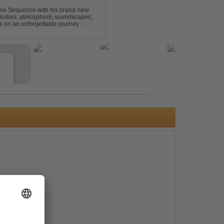
uture Sequence with his brand-new
melodies, atmospheric soundscapes,
rs on an unforgettable journey
g epic breakdowns...
e
s
e