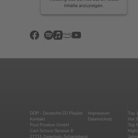
Inhalte anzuzeigen.
Mehr Informationen
Akzeptieren
powered by
Usercentrics Consent
Management Platform
&
eRecht24
DDP - Deutsche DJ Playlist
Impressum
Top 
Kontakt:
Datenschutz
Hot 
Pool Position GmbH
Top 
Carl-Schurz-Strasse 8
High
27711 Osterholz-Scharmbeck
Jahr