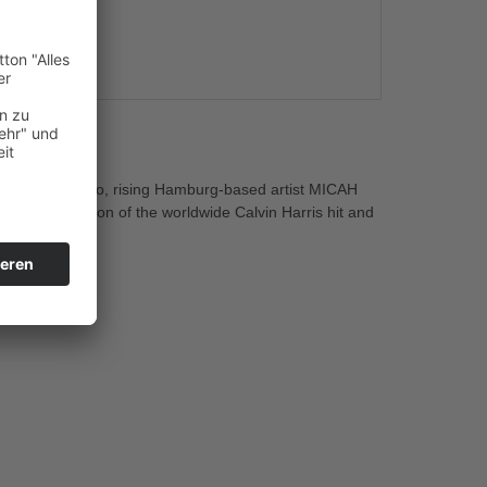
s
gio Gee or Rocco, rising Hamburg-based artist MICAH
 House version of the worldwide Calvin Harris hit and