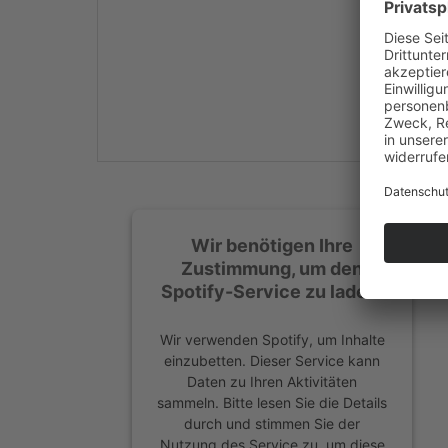
Mehr Informationen
Akzeptieren
powered by
Usercentrics
Consent Management
Platform
&
eRecht24
Wir benötigen Ihre
Zustimmung, um den
Spotify-Service zu laden!
Wir verwenden Spotify, um Inhalte
einzubetten. Dieser Service kann
Daten zu Ihren Aktivitäten
sammeln. Bitte lesen Sie die Details
durch und stimmen Sie der
Nutzung des Service zu, um diese