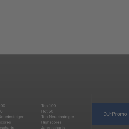
100
Top 100
50
Hot 50
DJ-Promo 
Neueinsteiger
Top Neueinsteiger
scores
Highscores
escharts
Jahrescharts