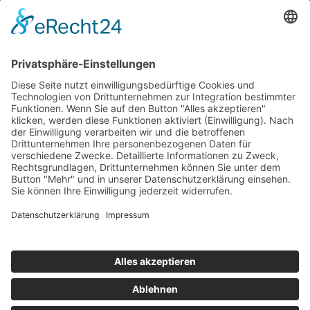
Top 100
Hot 50
Top Neueinsteiger
Highscores
Jahrescharts
Top 100
Hot 50
Top Neueinsteiger
Highscores
Jahrescharts
DJ-Promo buchen