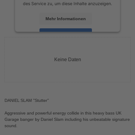
des Service zu, um diese Inhalte anzuzeigen.
Mehr Informationen
Akzeptieren
powered by
Usercentrics Consent
Management Platform
&
eRecht24
Keine Daten
DANIEL SLAM "Stutter"
Aggressive and powerful energy collide in this heavy bass UK
Garage banger by Daniel Slam including his unbeatable signature
sound.