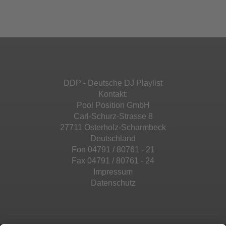
Ihren Aktivitäten sammeln. Bitte lesen Sie die
Mehr Informationen
powered by
Usercentrics Consent
Details durch und stimmen Sie der Nutzung
Management Platform
&
eRecht24
des Service zu, um diese Inhalte anzuzeigen.
Akzeptieren
Mehr Informationen
powered by
Usercentrics Consent
Management Platform
&
eRecht24
Akzeptieren
DDP - Deutsche DJ Playlist
powered by
Usercentrics Consent
Kontakt:
Management Platform
&
eRecht24
Pool Position GmbH
Carl-Schurz-Strasse 8
27711 Osterholz-Scharmbeck
Deutschland
Fon 04791 / 80761 - 21
Fax 04791 / 80761 - 24
Impressum
Datenschutz