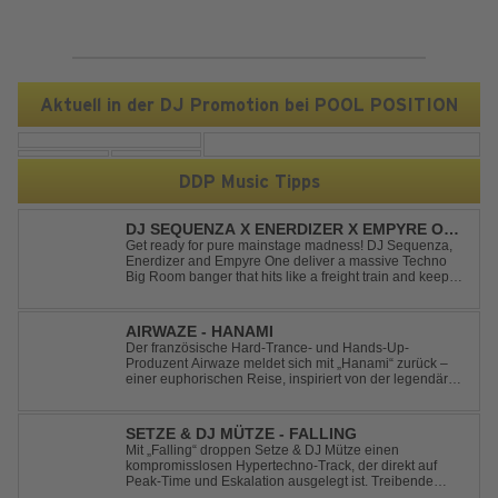
Aktuell in der DJ Promotion bei POOL POSITION
DDP Music Tipps
DJ SEQUENZA X ENERDIZER X EMPYRE ONE
- UNTIL THE MORNING LIGHT
Get ready for pure mainstage madness! DJ Sequenza,
Enerdizer and Empyre One deliver a massive Techno
Big Room banger that hits like a freight train and keeps
the energy at maximum from the first kick to the final
drop. Packed with explosive synths, pounding basslines
and an unstoppable festival...
AIRWAZE - HANAMI
Der französische Hard-Trance- und Hands-Up-
Produzent Airwaze meldet sich mit „Hanami“ zurück –
einer euphorischen Reise, inspiriert von der legendären
japanischen Kirschblütenzeit. Durch die Kombination
aus mitreißenden Melodien, energiegeladenen
Rhythmen und emotionalen Vocals fängt der Track ...
SETZE & DJ MÜTZE - FALLING
Mit „Falling“ droppen Setze & DJ Mütze einen
kompromisslosen Hypertechno-Track, der direkt auf
Peak-Time und Eskalation ausgelegt ist. Treibende
Kicks, verzerrte Synths und energiegeladene Drops