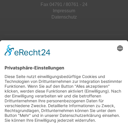
Fax 04791 / 80761 - 24
Impressum
Datenschutz
Top 100
Hot 50
Top Neueinsteiger
Highscores
Jahrescharts
Top 100
Hot 50
Top Neueinsteiger
Highscores
Jahrescharts