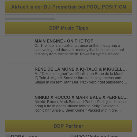
Aktuell in der DJ Promotion bei POOL POSITION
DDP Music Tipps
MAIN ENGINE - ON THE TOP
On The Top is an uplifting trance anthem featuring a
captivating and dramatic melody that builds emotional
intensity from start to finish. Powerful synths, driving
rhythms, and an epic arrangement create an
unforgettable atmosphere, while the soaring lead
melody delivers moments of pure euphori...
RENÉ DE LA MONÉ & IQ-TALO & MIGUELL
SANTOZZ - TAKE ME HIGHER
Mit “Take me higher” veröffentlichen René de la Moné,
IQ Talo & Miguell Santozz ihre nächste gemeinsame
Single in diesem Jahr. Der Track verbindet pulsierenden
Afro-House-Elemente mit treibenden Deep-House-
Grooves zu einem sinnlich atmosphärischen
Musikerlebnis. Hypnotische Percussions verschm...
NINKID X ROCCO X MARK BALE X PERFECT
PITCH - SINCE U BEEN GONE
Ninkid, Rocco, Mark Bale and Perfect Pitch join forces to
bring a fresh dance-driven twist to Kelly Clarkson’s
iconic hit “Since U Been Gone.” Packed with high-
energy beats, uplifting vibes and a festival-ready sound,
this cover is built for peak-time sets, radio rotations and
every dancefloor ...
DDP Partner