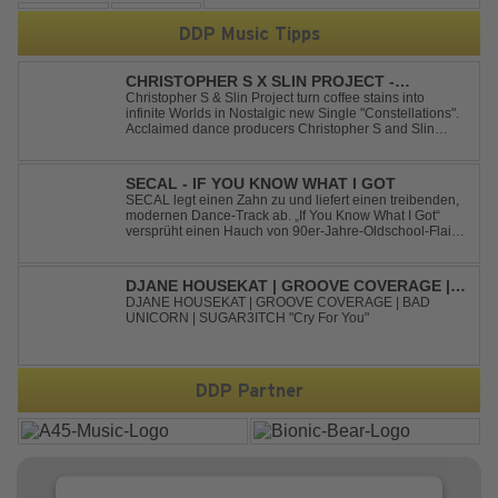
DDP Music Tipps
CHRISTOPHER S X SLIN PROJECT -
CONSTELLATIONS
Christopher S & Slin Project turn coffee stains into
infinite Worlds in Nostalgic new Single "Constellations".
Acclaimed dance producers Christopher S and Slin
Project have joined forces once again to deliver their
highly anticipated new single, "Constellations." Moving
away from standard club ...
SECAL - IF YOU KNOW WHAT I GOT
SECAL legt einen Zahn zu und liefert einen treibenden,
modernen Dance-Track ab. „If You Know What I Got“
versprüht einen Hauch von 90er-Jahre-Oldschool-Flair,
kombiniert mit frischen, neuen Elementen – perfekt für
Dance- oder Workout-Playlists und natürlich ideal für
Club- und Festival-Sets.
DJANE HOUSEKAT | GROOVE COVERAGE |
BAD UNICORN | SUGAR3ITCH - CRY FOR
DJANE HOUSEKAT | GROOVE COVERAGE | BAD
UNICORN | SUGAR3ITCH "Cry For You"
YOU
DDP Partner