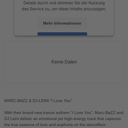
Details durch und stimmen Sie der Nutzung
des Service zu, um diese Inhalte anzuzeigen.
Mehr Informationen
Akzeptieren
powered by
Usercentrics Consent
Management Platform
&
eRecht24
Keine Daten
MARC-BAZZ & DJ-LEINI "I Love You"
With their brand-new trance anthem “I Love You”, Marc-BaZZ and
DJ Leini deliver an emotional yet high-energy track that captures
the true essence of love and euphoria on the dancefloor.