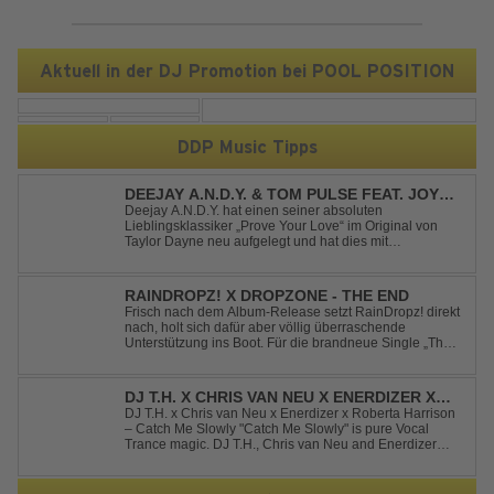
Aktuell in der DJ Promotion bei POOL POSITION
DDP Music Tipps
DEEJAY A.N.D.Y. & TOM PULSE FEAT. JOY
ANDERSEN - PROVE YOUR LOVE
Deejay A.N.D.Y. hat einen seiner absoluten
Lieblingsklassiker „Prove Your Love“ im Original von
Taylor Dayne neu aufgelegt und hat dies mit
namenhafter Unterstützung von Tom Pulse und
Sängerin Joy Andersen getan. Der frische Sound für
einen weltweit bekannten Hit animiert direkt wieder zum
RAINDROPZ! X DROPZONE - THE END
tanz...
Frisch nach dem Album-Release setzt RainDropz! direkt
nach, holt sich dafür aber völlig überraschende
Unterstützung ins Boot. Für die brandneue Single „The
End“ reaktiviert der Produzent eines seiner zusätzlichen
Artist-Alias-Projekte "DropZone", um das es jahrelang
still war. „The End“ ist ei...
DJ T.H. X CHRIS VAN NEU X ENERDIZER X
ROBERTA HARRISON - CATCH ME SLOWLY
DJ T.H. x Chris van Neu x Enerdizer x Roberta Harrison
– Catch Me Slowly "Catch Me Slowly" is pure Vocal
Trance magic. DJ T.H., Chris van Neu and Enerdizer
create an uplifting journey filled with emotional
melodies, euphoric energy and that unmistakable
Balearic Ibiza trance vibe. At the hear...