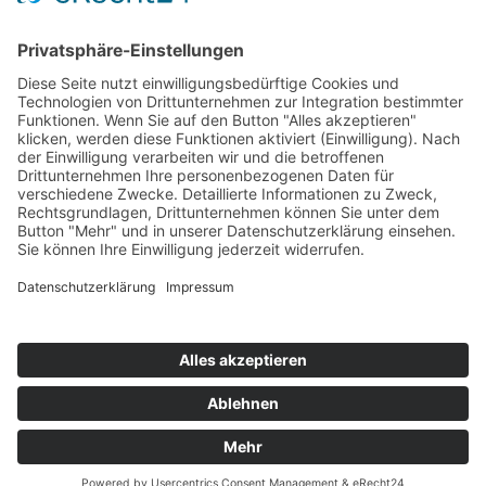
Top Neueinsteiger
Highscores
Jahrescharts
Top 100
Hot 50
Top Neueinsteiger
Highscores
Jahrescharts
DJ-Promo buchen