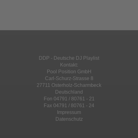
einzubetten. Dieser Service kann Daten zu
Ihren Aktivitäten sammeln. Bitte lesen Sie die
Mehr Informationen
powered by
Usercentrics Consent
Details durch und stimmen Sie der Nutzung
Management Platform
&
eRecht24
des Service zu, um diese Inhalte anzuzeigen.
Akzeptieren
Mehr Informationen
powered by
Usercentrics Consent
Management Platform
&
eRecht24
Akzeptieren
DDP - Deutsche DJ Playlist
powered by
Usercentrics Consent
Kontakt:
Management Platform
&
eRecht24
Pool Position GmbH
Carl-Schurz-Strasse 8
27711 Osterholz-Scharmbeck
Deutschland
Fon 04791 / 80761 - 21
Fax 04791 / 80761 - 24
Impressum
Datenschutz