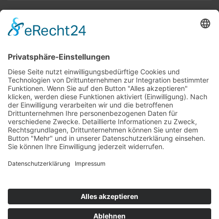
Top 100
Hot 50
Top Neueinsteiger
Highscores
Jahrescharts
Top 100
Hot 50
Top Neueinsteiger
Highscores
Jahrescharts