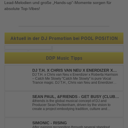
Lead-Melodien und große „Hands-up“-Momente sorgen für
absolute Top-Vibes!
Aktuell in der DJ Promotion bei POOL POSITION
DDP Music Tipps
DJ T.H. X CHRIS VAN NEU X ENERDIZER X
ROBERTA HARRISON - CATCH ME SLOWLY
DJ T.H. x Chris van Neu x Enerdizer x Roberta Harrison
– Catch Me Slowly "Catch Me Slowly" is pure Vocal
Trance magic. DJ T.H., Chris van Neu and Enerdizer
create an uplifting journey filled with emotional
melodies, euphoric energy and that unmistakable
Balearic Ibiza trance vibe. At the hear...
SEAN PAUL, &FRIENDS - GET BUSY (CLUB
MIX)
&friends is the global musical concept of DJ and
Producer Sean Peckenham, driven by the vision to
create a project embodying tradition, culture and
community. His new track “Get Busy (Club Mix)
alongside the Jamaican dancehall singer and rapper
Sean Paul, has taken this early 2000s hit to a who...
SIMONIC - RISING
After gaining recognition through several standout