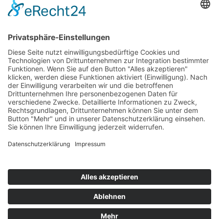
Top 100
Hot 50
Top Neueinsteiger
Highscores
Jahrescharts
Top 100
Hot 50
Top Neueinsteiger
Highscores
Jahrescharts
DJ-Promo buchen