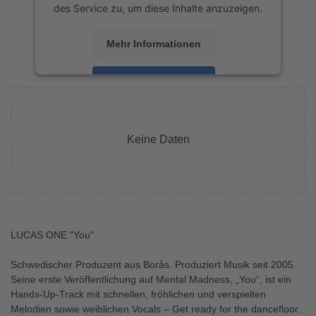
des Service zu, um diese Inhalte anzuzeigen.
Mehr Informationen
Akzeptieren
powered by
Usercentrics Consent
Management Platform
&
eRecht24
Keine Daten
LUCAS ONE "You"
Schwedischer Produzent aus Borås. Produziert Musik seit 2005.
Seine erste Veröffentlichung auf Mental Madness, „You“, ist ein
Hands-Up-Track mit schnellen, fröhlichen und verspielten
Melodien sowie weiblichen Vocals – Get ready for the dancefloor.