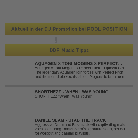
Aktuell in der DJ Promotion bei POOL POSITION
DDP Music Tipps
AQUAGEN X TONI MOGENS X PERFECT
PITCH - UPTOWN GIRL
Aquagen x Toni Mogens x Perfect Pitch – Uptown Girl
The legendary Aquagen join forces with Perfect Pitch
and the incredible vocals of Toni Mogens to breathe new
life into Billy Joel's timeless classic "Uptown Girl."
Combining a bouncy bassline and a fresh, feel-good
production, this modern da...
SHORTHEZZ - WHEN I WAS YOUNG
SHORTHEZZ "When I Was Young"
DANIEL SLAM - STAB THE TRACK
Aggressive Drum and Bass track with captivating male
vocals featuring Daniel Slam´s signature sond, perfect
for workout and gaming playlists.