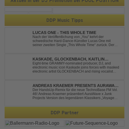
Aktuell in der DJ Promotion bei POOL POSITION
DDP Music Tipps
LUCAS ONE - THIS WHOLE TIME
Nach der Veröffentlichung von „You“ kehrt der
schwedische Hard-Dance-Künstler Lucas One mit
seiner zweiten Single „This Whole Time“ zurück. Der
Track verbindet emotionale Texte mit der kraftvollen
Energie des Hard Dance und erzählt eine Geschichte
von Reue, Liebeskummer und der Erkenntnis des w...
KASKADE, GLOCKENBACH, KAITLIN
ARAGON - RUNAWAY
Eight-time GRAMMY-nominated producer, DJ, and
electronic music icon Kaskade joins forces with masked
electronic artist GLOCKENBACH and rising vocalist
Kaitlin Aragon for their new collaboration “Runaway,”
arriving July 31st. The track marks the fourth single from
Kaskade’s forthcoming ORIGIN...
ANDREAS KRAEMER PRESENTS AURAWAVE
X JUNK PROJECT - VOYAGE VOYAGE
Der HandsUp-Remix für die neue TechnoBase.FM Vol.
46! Andreas Kraemer präsentiert AuraWave x Junk
(TIMSTER & NINTH REMIX)
Projects Version des legendären Klassikers „Voyage
Voyage“ im energiegeladenen HandsUp-Remix von
Timster & Ninth. Das HandsUp-Duo aus Nordrhein-
Westfalen verwandelt den zeitlosen Song mit druckvoll...
DDP Partner