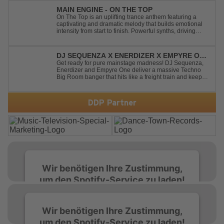
MAIN ENGINE - ON THE TOP
On The Top is an uplifting trance anthem featuring a
captivating and dramatic melody that builds emotional
intensity from start to finish. Powerful synths, driving
rhythms, and an epic arrangement create an
unforgettable atmosphere, while the soaring lead
melody delivers moments of pure euphori...
DJ SEQUENZA X ENERDIZER X EMPYRE ONE
- UNTIL THE MORNING LIGHT
Get ready for pure mainstage madness! DJ Sequenza,
Enerdizer and Empyre One deliver a massive Techno
Big Room banger that hits like a freight train and keeps
the energy at maximum from the first kick to the final
drop. Packed with explosive synths, pounding basslines
and an unstoppable festival...
DDP Partner
Wir benötigen Ihre Zustimmung,
um den Spotify-Service zu laden!
Wir verwenden Spotify, um Inhalte
Wir benötigen Ihre Zustimmung,
einzubetten. Dieser Service kann Daten zu
um den Spotify-Service zu laden!