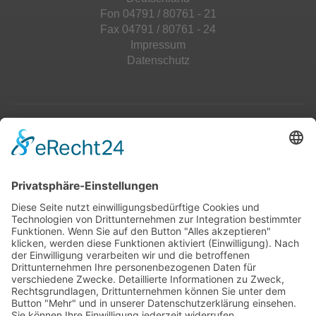
Fon 04791 / 80761 - 21
Fax 04791 / 80761 - 24
Impressum
Datenschutz
Top 100
Hot 50
Top Neueinsteiger
Highscores
Jahrescharts
Top 100
Hot 50
Top Neueinsteiger
Highscores