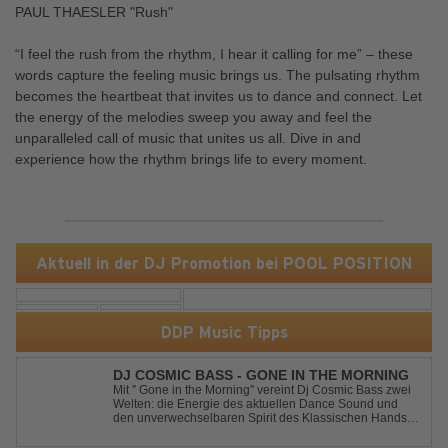
PAUL THAESLER "Rush"
“I feel the rush from the rhythm, I hear it calling for me” – these
words capture the feeling music brings us. The pulsating rhythm
becomes the heartbeat that invites us to dance and connect. Let
the energy of the melodies sweep you away and feel the
unparalleled call of music that unites us all. Dive in and
experience how the rhythm brings life to every moment.
Aktuell in der DJ Promotion bei POOL POSITION
DDP Music Tipps
DJ COSMIC BASS - GONE IN THE MORNING
Mit '' Gone in the Morning'' vereint Dj Cosmic Bass zwei
Welten: die Energie des aktuellen Dance Sound und
den unverwechselbaren Spirit des Klassischen Hands
Up. Ein Soundtrack für eine unvergessliche Nacht!