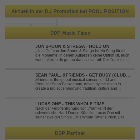
Aktuell in der DJ Promotion bei POOL POSITION
DDP Music Tipps
JON SPOON & STREGA - HOLD ON
„Hold On“ von Jon Spoon & Strega ist ein Song für all
die Momente, in denen Aufgeben keine Option ist, auch
wenn alles in dir genau danach schreit. Der Track nimmt
dieses Gefühl auf, wenn man kurz davor steht
loszulassen, und verwandelt es in pure Energie, die
dich daran erinnert, noch einmal f...
SEAN PAUL, &FRIENDS - GET BUSY (CLUB
MIX)
&friends is the global musical concept of DJ and
Producer Sean Peckenham, driven by the vision to
create a project embodying tradition, culture and
community. His new track “Get Busy (Club Mix)
alongside the Jamaican dancehall singer and rapper
Sean Paul, has taken this early 2000s hit to a who...
LUCAS ONE - THIS WHOLE TIME
Nach der Veröffentlichung von „You“ kehrt der
schwedische Hard-Dance-Künstler Lucas One mit
seiner zweiten Single „This Whole Time“ zurück. Der
Track verbindet emotionale Texte mit der kraftvollen
Energie des Hard Dance und erzählt eine Geschichte
von Reue, Liebeskummer und der Erkenntnis des w...
DDP Partner