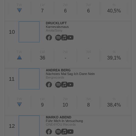
TW
LW
2W
3W
%
7
6
6
40,5%
DRUCKLUFT
Karnevalsmaus
Ariola/Sony
10
TW
LW
2W
3W
%
36
-
-
39,1%
ANDREA BERG
Nächstes Mal Sag Ich Dann Nein
Bergrecords
11
TW
LW
2W
3W
%
9
10
8
38,4%
MARKO ABEND
Führ Mich In Versuchung
ONE4YOU Records
12