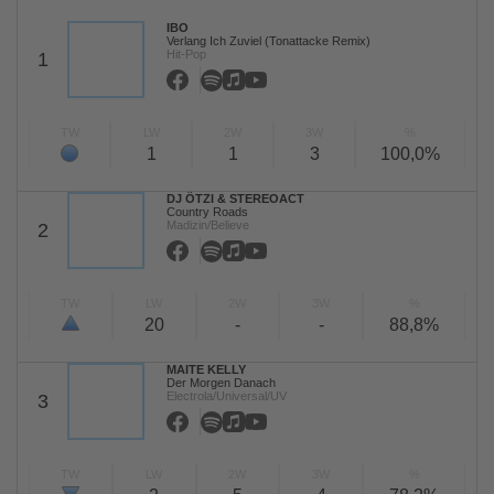
IBO
Verlang Ich Zuviel (Tonattacke Remix)
Hit-Pop
1
TW
LW
2W
3W
%
1
1
3
100,0%
DJ ÖTZI & STEREOACT
Country Roads
Madizin/Believe
2
TW
LW
2W
3W
%
20
-
-
88,8%
MAITE KELLY
Der Morgen Danach
Electrola/Universal/UV
3
TW
LW
2W
3W
%