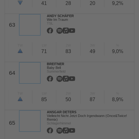
41
28
20
9,2%
ANDY SCHÄFER
Wie Im Traum
TSL
63
TW
LW
2W
3W
%
71
83
49
9,0%
BREITNER
Baby Bell
Summerfield
64
TW
LW
2W
3W
%
85
50
87
8,9%
ANSGAR DETERS
Vielleicht Nicht Jetzt Doch Irgendwann (Once&Twice!
Remix)
65
Schlagerhimmel