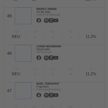
MARKO ABEND
On My Way
ONE4YOU Records
45
TW
LW
2W
3W
%
NEU
-
-
-
11,3%
LYANE HEGEMANN
Glücksritter
3H Fox/Feiyr
46
TW
LW
2W
3W
%
NEU
-
-
-
11,2%
NOEL TERHORST
Frag Nicht
Pulsschlag/DA Music
47
TW
LW
2W
3W
%