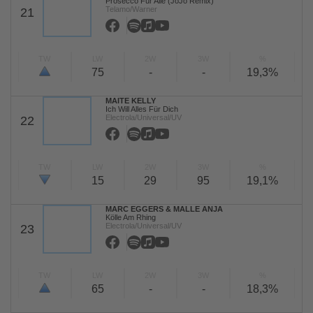
Prosecco Für Alle (JoJo Remix)
Telamo/Warner
21
TW
LW
2W
3W
%
75
-
-
19,3%
MAITE KELLY
Ich Will Alles Für Dich
Electrola/Universal/UV
22
TW
LW
2W
3W
%
15
29
95
19,1%
MARC EGGERS & MALLE ANJA
Kölle Am Rhing
Electrola/Universal/UV
23
TW
LW
2W
3W
%
65
-
-
18,3%