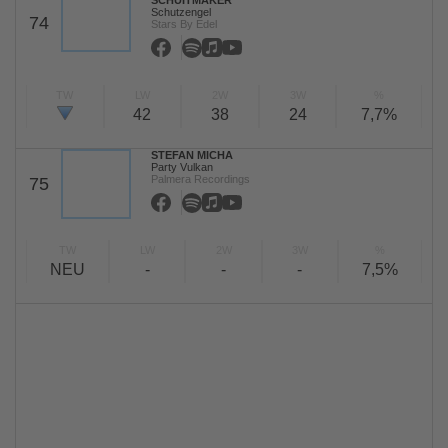
SCHUITMAKER
Schutzengel
74
Stars By Edel
TW
LW
2W
3W
%
42
38
24
7,7%
STEFAN MICHA
Party Vulkan
Palmera Recordings
75
TW
LW
2W
3W
%
NEU
-
-
-
7,5%