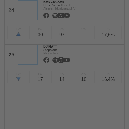
BEN ZUCKER
Herz Zu Und Durch
Airforce1/Universal/UV
24
TW
LW
2W
3W
%
30
97
-
17,6%
DJ MATT
Stopptanz
Klingodino
25
TW
LW
2W
3W
%
17
14
18
16,4%