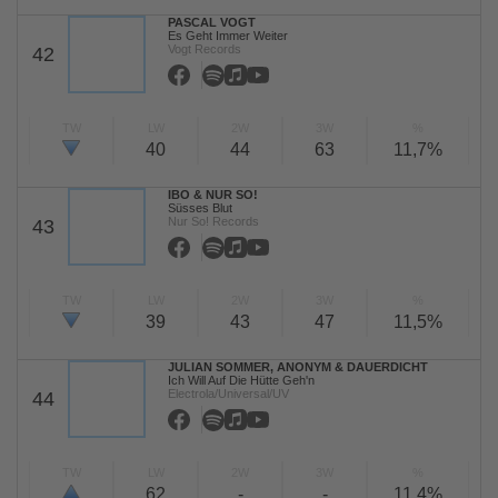
PASCAL VOGT
Es Geht Immer Weiter
Vogt Records
42
TW
LW
2W
3W
%
40
44
63
11,7%
IBO & NUR SO!
Süsses Blut
Nur So! Records
43
TW
LW
2W
3W
%
39
43
47
11,5%
JULIAN SOMMER, ANONYM & DAUERDICHT
Ich Will Auf Die Hütte Geh'n
Electrola/Universal/UV
44
TW
LW
2W
3W
%
62
-
-
11,4%