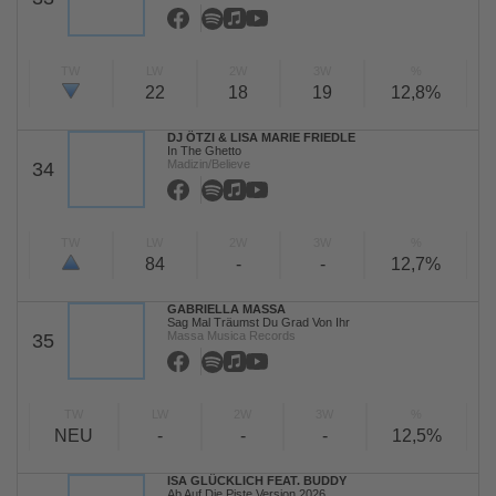
TW
LW
2W
3W
%
22
18
19
12,8%
DJ ÖTZI & LISA MARIE FRIEDLE
In The Ghetto
Madizin/Believe
34
TW
LW
2W
3W
%
84
-
-
12,7%
GABRIELLA MASSA
Sag Mal Träumst Du Grad Von Ihr
Massa Musica Records
35
TW
LW
2W
3W
%
NEU
-
-
-
12,5%
ISA GLÜCKLICH FEAT. BUDDY
Ab Auf Die Piste Version 2026