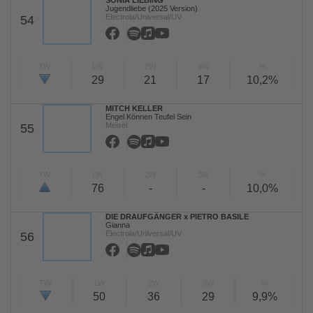
SONIA LIEBING
Jugendliebe (2025 Version)
Electrola/Universal/UV
54
TW
LW
2W
3W
%
29
21
17
10,2%
MITCH KELLER
Engel Können Teufel Sein
Meisel
55
TW
LW
2W
3W
%
76
-
-
10,0%
DIE DRAUFGÄNGER x PIETRO BASILE
Gianna
Electrola/Universal/UV
56
TW
LW
2W
3W
%
50
36
29
9,9%