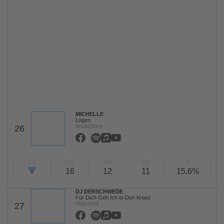
MICHELLE
Lügen
Ariola/Sony
26
TW
LW
2W
3W
%
16
12
11
15,6%
DJ DERSCHWEDE
Für Dich Geh Ich In Den Knast
Matchball
27