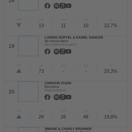
18
TW
LW
2W
3W
%
13
11
10
22,7%
LORENZ BÜFFEL & DANIEL DANGER
Ski-Hasen Alarm
Electrola/Universal/UV
19
TW
LW
2W
3W
%
73
-
-
20,3%
CHRISTIN STARK
Barcelona
Madizin/Believe
20
TW
LW
2W
3W
%
26
26
48
19,8%
SIMONE & CHARLY BRUNNER