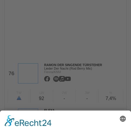
RAMON DER SINGENDE TÜRSTEHER
Lieder Der Nacht (Rod Berry Mix)
Fiesta/KNM
76
TW
LW
2W
3W
%
92
-
-
7,4%
ELEXA
Neon-Hieroglyphen
MTMZ Music Factory/DistroKid
77