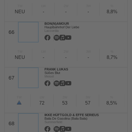
TW
LW
2W
3W
%
NEU
-
-
-
8,8%
BON(N)AMOUR
Hauptbahnhof Der Liebe
Laccordia
66
TW
LW
2W
3W
%
NEU
-
-
-
8,7%
FRANK LUKAS
Süßes Blut
Meisel
67
TW
LW
2W
3W
%
72
53
57
8,5%
IKKE HÜFTGOLD & EFFE SERIEUS
Baila De Gasolina (Baila Baila)
Summerfield
68