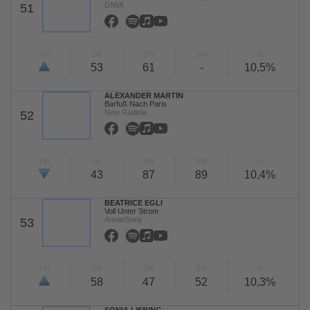
DIWA
51
TW
LW
2W
3W
%
53
61
-
10,5%
ALEXANDER MARTIN
Barfuß Nach Paris
New Radiola
52
TW
LW
2W
3W
%
43
87
89
10,4%
BEATRICE EGLI
Voll Unter Strom
Ariola/Sony
53
TW
LW
2W
3W
%
58
47
52
10,3%