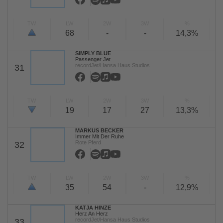
TW
LW
2W
3W
%
68
-
-
14,3%
SIMPLY BLUE
Passenger Jet
recordJet/Hansa Haus Studios
31
TW
LW
2W
3W
%
19
17
27
13,3%
MARKUS BECKER
Immer Mit Der Ruhe
Rote Pferd
32
TW
LW
2W
3W
%
35
54
-
12,9%
KATJA HINZE
Herz An Herz
recordJet/Hansa Haus Studios
33