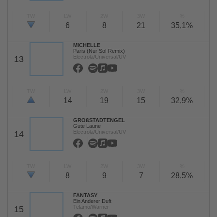
TW
LW
2W
3W
%
6
8
21
35,1%
MICHELLE
Paris (Nur So! Remix)
Electrola/Universal/UV
13
TW
LW
2W
3W
%
14
19
15
32,9%
GROßSTADTENGEL
Gute Laune
Electrola/Universal/UV
14
TW
LW
2W
3W
%
8
9
7
28,5%
FANTASY
Ein Anderer Duft
Telamo/Warner
15