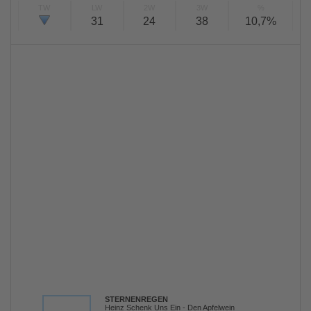
TW
LW
2W
3W
%
31
24
38
10,7%
STERNENREGEN
Heinz Schenk Uns Ein - Den Apfelwein