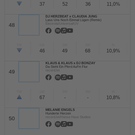
37
52
36
11,0%
DJ HERZBEAT x CLAUDIA JUNG
Lass Uns Noch Einmal Lügen (Remix)
Electrola/Universal/UV
48
TW
LW
2W
3W
%
46
49
68
10,9%
KLAUS & KLAUS x DJ BONZAY
Da Steht Ein Pferd Auf'm Flur
recordJet
49
TW
LW
2W
3W
%
67
-
-
10,8%
MELANIE ENGELS
Hunderte Herzen
recordJet/Hansa Haus Studios
50