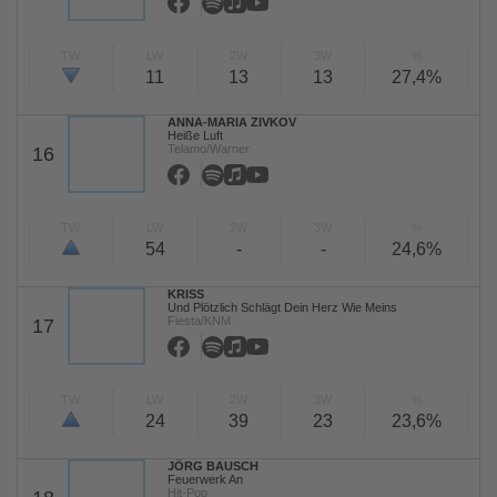
TW
LW
2W
3W
%
11
13
13
27,4%
ANNA-MARIA ZIVKOV
Heiße Luft
Telamo/Warner
16
TW
LW
2W
3W
%
54
-
-
24,6%
KRISS
Und Plötzlich Schlägt Dein Herz Wie Meins
Fiesta/KNM
17
TW
LW
2W
3W
%
24
39
23
23,6%
JÖRG BAUSCH
Feuerwerk An
Hit-Pop