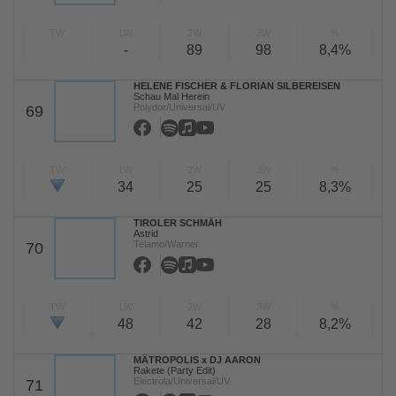
TW
LW
2W
3W
%
-
89
98
8,4%
HELENE FISCHER & FLORIAN SILBEREISEN
Schau Mal Herein
Polydor/Universal/UV
69
TW
LW
2W
3W
%
34
25
25
8,3%
TIROLER SCHMÄH
Astrid
Telamo/Warner
70
TW
LW
2W
3W
%
48
42
28
8,2%
MÄTROPOLIS x DJ AARON
Rakete (Party Edit)
Electrola/Universal/UV
71