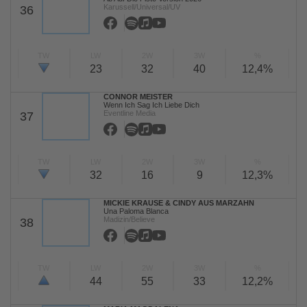
Karussell/Universal/UV
36
TW
LW
2W
3W
%
23
32
40
12,4%
CONNOR MEISTER
Wenn Ich Sag Ich Liebe Dich
Eventline Media
37
TW
LW
2W
3W
%
32
16
9
12,3%
MICKIE KRAUSE & CINDY AUS MARZAHN
Una Paloma Blanca
Madizin/Believe
38
TW
LW
2W
3W
%
44
55
33
12,2%