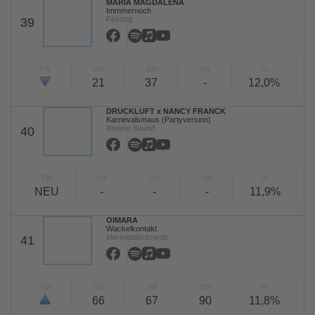
MARIA MAGDALENA
Immmernoch
Foxdog
39
TW
LW
2W
3W
%
21
37
-
12,0%
DRUCKLUFT x NANCY FRANCK
Karnevalsmaus (Partyversion)
Xtreme Sound
40
TW
LW
2W
3W
%
NEU
-
-
-
11,9%
OIMARA
Wackelkontakt
stereopolsrecords
41
TW
LW
2W
3W
%
66
67
90
11,8%