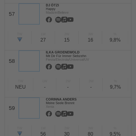
DJ ÖTZI
Happy
Madizin/Believe
57
TW
LW
2W
3W
%
27
15
16
9,8%
ILKA GROENEWOLD
Mit Dir Für Immer Siebzehn
Fiesta/Electrola/Universal/UV
58
TW
LW
2W
3W
%
NEU
-
-
-
9,7%
CORINNA ANDERS
Meine Seele Brennt
Xenia
59
TW
LW
2W
3W
%
56
30
80
9,5%