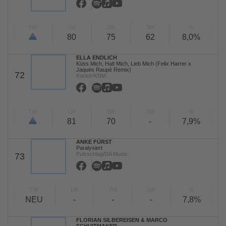
TW
LW
2W
3W
%
80
75
62
8,0%
ELLA ENDLICH
Küss Mich, Halt Mich, Lieb Mich (Felix Harrer x
Jaques Raupé Remix)
72
Kontor/KNM
TW
LW
2W
3W
%
81
70
-
7,9%
ANKE FÜRST
Paralysiert
Pulsschlag/DA Music
73
TW
LW
2W
3W
%
NEU
-
-
-
7,8%
FLORIAN SILBEREISEN & MARCO