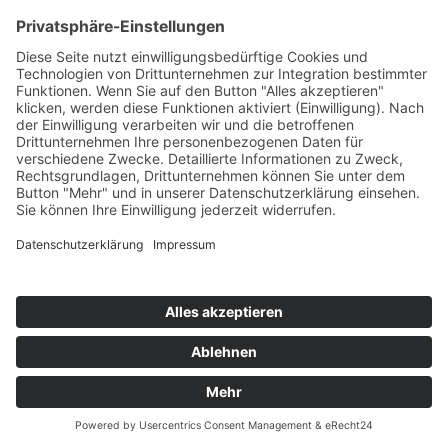
TW
LW
2W
3W
%
25
20
46
7,3%
GUIDO WESTERMANN
Mein Herz
Pulsschlag/DA Music
78
TW
LW
2W
3W
%
59
34
67
7,2%
STEFAN STÜRMER x DJ CASHI
Bums Doch Mal Wieder
Palmtree Vibes
79
TW
LW
2W
3W
%
NEU
-
-
-
7,0%
2THEMOONBEATS
Yes Sir, I Can Boogie
Electrola/Universal/UV
80