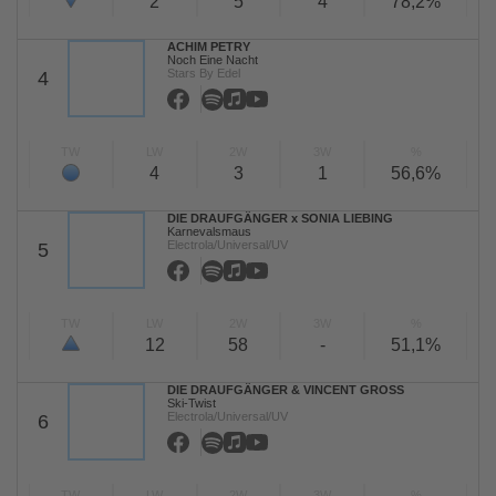
2
5
4
78,2%
ACHIM PETRY
Noch Eine Nacht
Stars By Edel
4
TW
LW
2W
3W
%
4
3
1
56,6%
DIE DRAUFGÄNGER x SONIA LIEBING
Karnevalsmaus
Electrola/Universal/UV
5
TW
LW
2W
3W
%
12
58
-
51,1%
DIE DRAUFGÄNGER & VINCENT GROSS
Ski-Twist
Electrola/Universal/UV
6
TW
LW
2W
3W
%