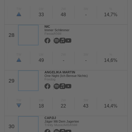
TW
LW
2W
3W
%
33
48
-
14,7%
NIC
Immer Schlimmer
Fiesta/KNM
28
TW
LW
2W
3W
%
49
-
-
14,6%
ANGELIKA MARTIN
One Night (Ich Bereue Nichts)
Foxdog
29
TW
LW
2W
3W
%
18
22
43
14,4%
CAP.DJ
Jäger Mit Dem Jagertee
Trinity Musix/A45/KNM
30