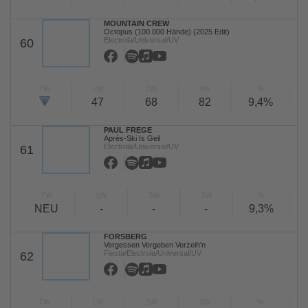
MOUNTAIN CREW
Octopus (100.000 Hände) (2025 Edit)
Electrola/Universal/UV
60
TW
LW
2W
3W
%
47
68
82
9,4%
PAUL FREGE
Après-Ski Is Geil
Electrola/Universal/UV
61
TW
LW
2W
3W
%
NEU
-
-
-
9,3%
FORSBERG
Vergessen Vergeben Verzeih'n
Fiesta/Electrola/Universal/UV
62
TW
LW
2W
3W
%