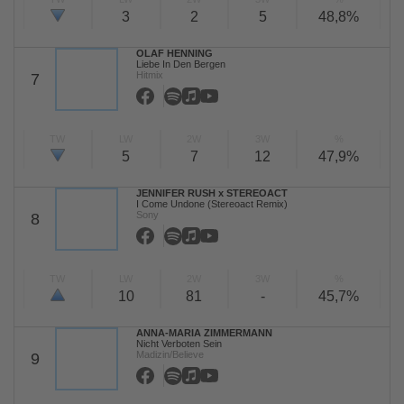
3
2
5
48,8%
OLAF HENNING
Liebe In Den Bergen
Hitmix
7
TW
LW
2W
3W
%
5
7
12
47,9%
JENNIFER RUSH x STEREOACT
I Come Undone (Stereoact Remix)
Sony
8
TW
LW
2W
3W
%
10
81
-
45,7%
ANNA-MARIA ZIMMERMANN
Nicht Verboten Sein
Madizin/Believe
9