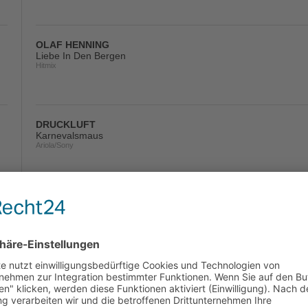
OLAF HENNING
Liebe In Den Bergen
Hitmix
DRUCKLUFT
Karnevalsmaus
Ariola/Sony
ANNA-MARIA ZIMMERMANN
Nicht Verboten Sein
Madizin/Believe
DIE DRAUFGÄNGER & VINCENT GROSS
Ski-Twist
Electrola/Universal/UV