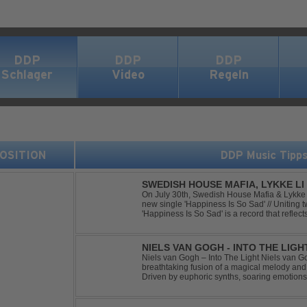
DDP
DDP
DDP
Schlager
Video
Regeln
 POSITION
DDP Music Tipp
SWEDISH HOUSE MAFIA, LYKKE LI 
On July 30th, Swedish House Mafia & Lykke 
new single 'Happiness Is So Sad' // Uniting t
'Happiness Is So Sad' is a record that refle
often the hardest to say goodbye to // The tra
NIELS VAN GOGH - INTO THE LIGH
Niels van Gogh – Into The Light Niels van Go
breathtaking fusion of a magical melody an
Driven by euphoric synths, soaring emotion
this track delivers pure goosebumps from start