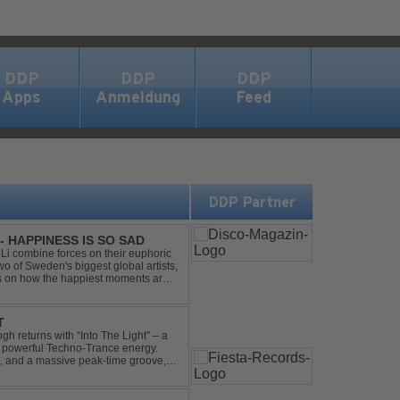
DDP
DDP
DDP
Apps
Anmeldung
Feed
s
DDP Partner
- HAPPINESS IS SO SAD
Li combine forces on their euphoric
wo of Sweden's biggest global artists,
cts on how the happiest moments are
ck was ...
T
gh returns with “Into The Light” – a
d powerful Techno-Trance energy.
s, and a massive peak-time groove,
 to finish. Kn...