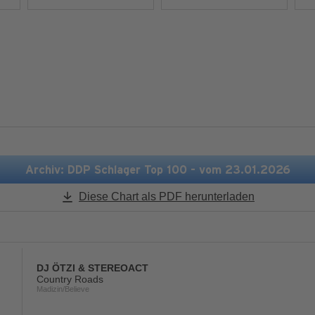
Mehr Informationen
Mehr Informationen
Akzeptieren
Akzeptieren
powered by
Usercentrics
powered by
Usercentric
Consent Management
Consent Management
Platform
&
eRecht24
Platform
&
eRecht24
Archiv: DDP Schlager Top 100 - vom 23.01.2026
Diese Chart als PDF herunterladen
DJ ÖTZI & STEREOACT
Country Roads
Madizin/Believe