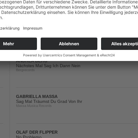
ILKA GROENEWOLD
Mit Dir Für Immer Siebzehn
Fiesta/Electrola/Universal/UV
ANDREA BERG
Nächstes Mal Sag Ich Dann Nein
Bergrecords
GABRIELLA MASSA
Sag Mal Träumst Du Grad Von Ihr
Massa Musica Records
OLAF DER FLIPPER
No Problemo