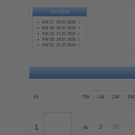
Juli 2026
Mehr Informationen
KW 27: 03.07.2026
KW 28: 10.07.2026
Akzeptieren
KW 29: 17.07.2026
KW 30: 24.07.2026
powered by
Usercentrics
KW 31: 31.07.2026
Consent Management
Platform
&
eRecht24
TW
LW
2W
3W
Pl.
1
2
20
-