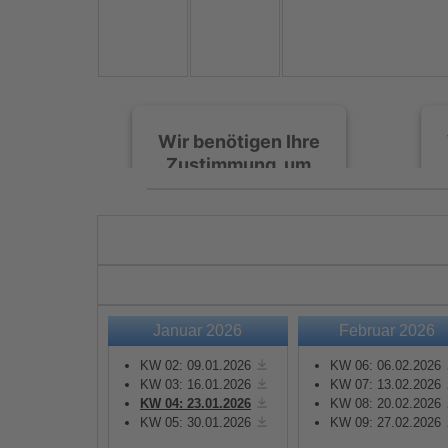
Wir benötigen Ihre
Zustimmung, um
den Spotify-
Service zu laden!
Wir verwenden Spotify,
um Inhalte einzubetten.
Dieser Service kann
Daten zu Ihren
Januar 2026
Februar 2026
Aktivitäten sammeln.
Bitte lesen Sie die Details
KW 02: 09.01.2026
KW 06: 06.02.2026
durch und stimmen Sie
KW 03: 16.01.2026
KW 07: 13.02.2026
KW 04: 23.01.2026
KW 08: 20.02.2026
der Nutzung des Service
KW 05: 30.01.2026
KW 09: 27.02.2026
zu, um diese Inhalte
anzuzeigen.