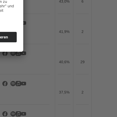
43,0%
6
41,9%
2
40,6%
29
37,5%
2