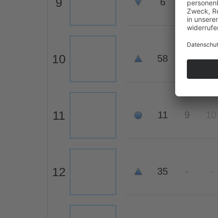
9
6
3
2
10
58
-
-
11
11
9
10
12
35
-
-