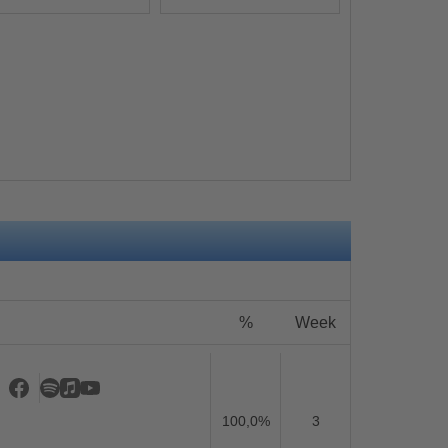
s
%
Week
100,0%
3