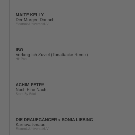
MAITE KELLY
Der Morgen Danach
Electrola/Universal/UV
IBO
Verlang Ich Zuviel (Tonattacke Remix)
Hit-Pop
ACHIM PETRY
Noch Eine Nacht
Stars By Edel
DIE DRAUFGÄNGER x SONIA LIEBING
Karnevalsmaus
Electrola/Universal/UV