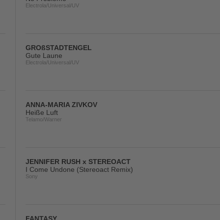
Electrola/Universal/UV
GROßSTADTENGEL
Gute Laune
Electrola/Universal/UV
ANNA-MARIA ZIVKOV
Heiße Luft
Telamo/Warner
JENNIFER RUSH x STEREOACT
I Come Undone (Stereoact Remix)
Sony
FANTASY