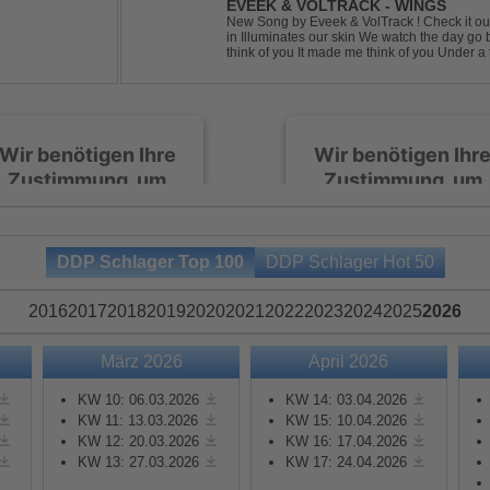
EVEEK & VOLTRACK - WINGS
New Song by Eveek & VolTrack ! Check it out... Lyrics: Sunlight comes cre
in Illuminates our skin We watch the day go by Stories of all we did It made me
think of you It made me think of you Under a trillion stars We danced on top of
cars ...
Wir benötigen Ihre
Wir benötigen Ihr
Zustimmung, um
Zustimmung, um
den Spotify-
den Spotify-
Service zu laden!
Service zu laden!
DDP Schlager Top 100
DDP Schlager Hot 50
Wir verwenden Spotify,
Wir verwenden Spotify,
um Inhalte einzubetten.
um Inhalte einzubetten.
2016
2017
2018
2019
2020
2021
2022
2023
2024
2025
2026
Dieser Service kann
Dieser Service kann
Daten zu Ihren
Daten zu Ihren
März 2026
April 2026
Aktivitäten sammeln.
Aktivitäten sammeln.
Bitte lesen Sie die Details
Bitte lesen Sie die Detail
KW 10: 06.03.2026
KW 14: 03.04.2026
durch und stimmen Sie
durch und stimmen Sie
KW 11: 13.03.2026
KW 15: 10.04.2026
KW 12: 20.03.2026
KW 16: 17.04.2026
der Nutzung des Service
der Nutzung des Servic
KW 13: 27.03.2026
KW 17: 24.04.2026
zu, um diese Inhalte
zu, um diese Inhalte
anzuzeigen.
anzuzeigen.