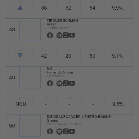
TW
LW
2W
3W
%
68
82
84
9,9%
TIROLER SCHMÄH
Astrid
Telamo/Warner
48
TW
LW
2W
3W
%
42
28
60
9,7%
NIC
Immer Schlimmer
Fiesta/KNM
49
TW
LW
2W
3W
%
NEU
-
-
-
9,6%
DIE DRAUFGÄNGER x PIETRO BASILE
Gianna
Electrola/Universal/UV
50