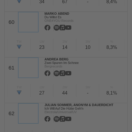
34
67
-
8,4%
MARKO ABEND
Du Willst Es
ONE4YOU Records
60
TW
LW
2W
3W
%
23
14
10
8,3%
ANDREA BERG
Zwei Spuren Im Schnee
Bergrecords
61
TW
LW
2W
3W
%
27
44
-
8,1%
JULIAN SOMMER, ANONYM & DAUERDICHT
Ich Will Auf Die Hütte Geh'n
Electrola/Universal/UV
62