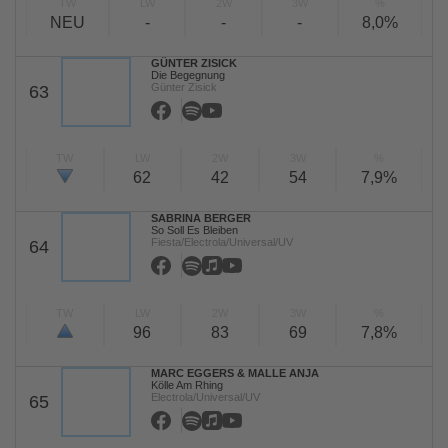
TW
LW
2W
3W
%
NEU
-
-
-
8,0%
GÜNTER ZISICK
Die Begegnung
Günter Zisick
63
TW
LW
2W
3W
%
62
42
54
7,9%
SABRINA BERGER
So Soll Es Bleiben
Fiesta/Electrola/Universal/UV
64
TW
LW
2W
3W
%
96
83
69
7,8%
MARC EGGERS & MALLE ANJA
Kölle Am Rhing
Electrola/Universal/UV
65