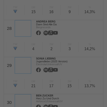
TW
LW
2W
3W
%
15
16
9
14,3%
ANDREA BERG
Dann Sind Alle Da
Bergrecords
28
TW
LW
2W
3W
%
4
2
3
14,2%
SONIA LIEBING
Jugendliebe (2025 Version)
Electrola/Universal/UV
29
TW
LW
2W
3W
%
21
17
15
13,7%
BEN ZUCKER
Herz Zu Und Durch
Airforce1/Universal/UV
30