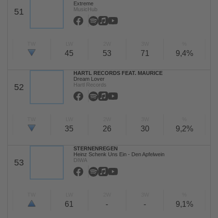
Extreme
MusicHub
51
TW
LW
2W
3W
%
45
53
71
9,4%
HARTL RECORDS FEAT. MAURICE
Dream Lover
Hartl Records
52
TW
LW
2W
3W
%
35
26
30
9,2%
STERNENREGEN
Heinz Schenk Uns Ein - Den Apfelwein
DIWA
53
TW
LW
2W
3W
%
61
-
-
9,1%