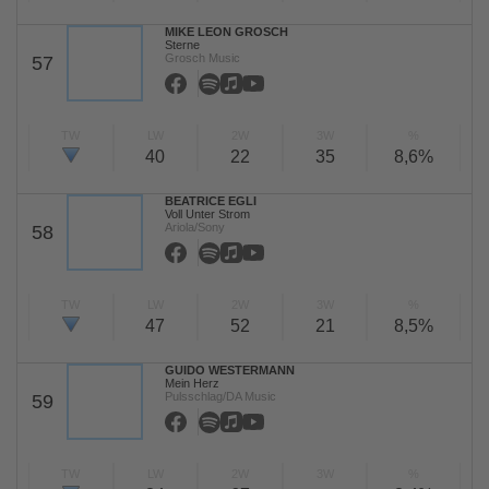
MIKE LEON GROSCH
Sterne
Grosch Music
57
TW
LW
2W
3W
%
40
22
35
8,6%
BEATRICE EGLI
Voll Unter Strom
Ariola/Sony
58
TW
LW
2W
3W
%
47
52
21
8,5%
GUIDO WESTERMANN
Mein Herz
Pulsschlag/DA Music
59
TW
LW
2W
3W
%