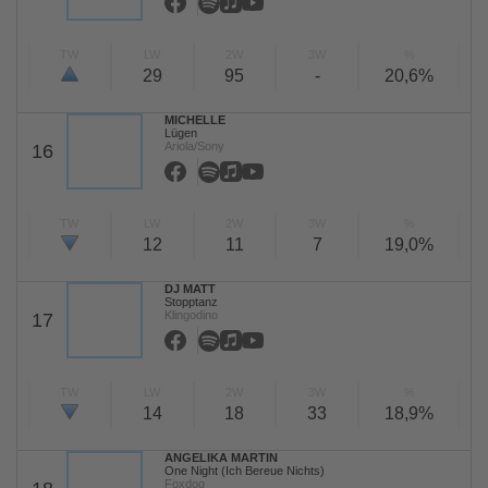
TW
LW
2W
3W
%
29
95
-
20,6%
MICHELLE
Lügen
Ariola/Sony
16
TW
LW
2W
3W
%
12
11
7
19,0%
DJ MATT
Stopptanz
Klingodino
17
TW
LW
2W
3W
%
14
18
33
18,9%
ANGELIKA MARTIN
One Night (Ich Bereue Nichts)
Foxdog