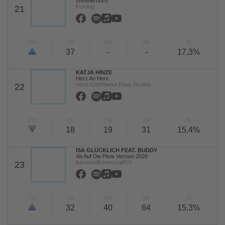
Immmernoch
Foxdog
21
TW
LW
2W
3W
%
37
-
-
17,3%
KATJA HINZE
Herz An Herz
recordJet/Hansa Haus Studios
22
TW
LW
2W
3W
%
18
19
31
15,4%
ISA GLÜCKLICH FEAT. BUDDY
Ab Auf Die Piste Version 2026
Karussell/Universal/UV
23
TW
LW
2W
3W
%
32
40
64
15,3%