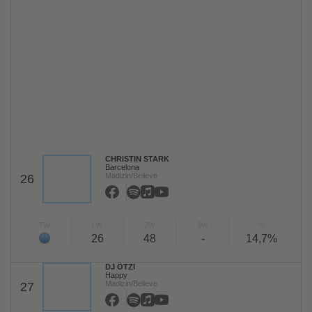
CHRISTIN STARK
Barcelona
Madizin/Believe
26
TW
LW
2W
3W
%
26
48
-
14,7%
DJ ÖTZI
Happy
Madizin/Believe
27