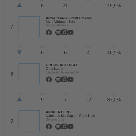
8
21
-
49,9%
ANNA-MARIA ZIMMERMANN
Nicht Verboten Sein
Madizin/Believe
7
TW
LW
2W
3W
%
6
6
4
46,5%
GROßSTADTENGEL
Gute Laune
Electrola/Universal/UV
8
TW
LW
2W
3W
%
9
7
12
37,0%
ANDREA BERG
Nächstes Mal Sag Ich Dann Nein
Bergrecords
9