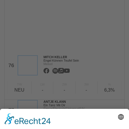
MITCH KELLER
Engel Können Teufel Sein
Meisel
76
TW
LW
2W
3W
%
NEU
-
-
-
6,3%
ANTJE KLANN
Ein Tanz Mit Dir
Fiesta/Electrola/Universal/UV
77