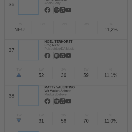
Ariola/Sony
36
TW
LW
2W
3W
%
NEU
-
-
-
11,2%
NOEL TERHORST
Frag Nicht
Pulsschlag/DA Music
37
TW
LW
2W
3W
%
52
36
59
11,1%
MATTY VALENTINO
Wir Wollen Schnee
Madizin/Believe
38
TW
LW
2W
3W
%
31
56
70
11,0%