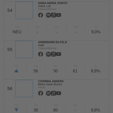
ANNA-MARIA ZIVKOV
Heiße Luft
Telamo/Warner
54
TW
LW
2W
3W
%
NEU
-
-
-
9,0%
ANNEMARIE EILFELD
Hallo
Telamo/Warner
55
TW
LW
2W
3W
%
56
30
61
8,9%
CORINNA ANDERS
Meine Seele Brennt
Xenia
56
TW
LW
2W
3W
%
30
80
-
8,8%