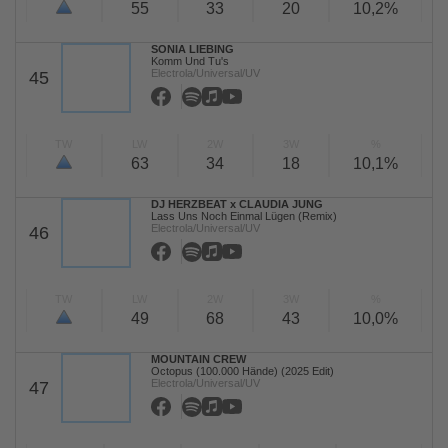
55
33
20
10,2%
SONIA LIEBING
Komm Und Tu's
Electrola/Universal/UV
45
TW
LW
2W
3W
%
63
34
18
10,1%
DJ HERZBEAT x CLAUDIA JUNG
Lass Uns Noch Einmal Lügen (Remix)
Electrola/Universal/UV
46
TW
LW
2W
3W
%
49
68
43
10,0%
MOUNTAIN CREW
Octopus (100.000 Hände) (2025 Edit)
Electrola/Universal/UV
47