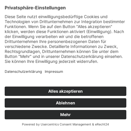
TW
LW
2W
3W
%
NEU
-
-
-
6,2%
KERSTIN OTT
Bye Bye
Polydor/Universal/UV
78
TW
LW
2W
3W
%
64
65
67
6,0%
TANJA LASCH
Es War Wunderbar
Telamo/Warner
79
TW
LW
2W
3W
%
65
32
16
5,9%
MÄTROPOLIS x DJ AARON
Rakete (Party Edit)
Electrola/Universal/UV
80