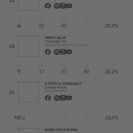
18
TW
LW
2W
3W
%
22
43
-
18,2%
SIMPLY BLUE
Passenger Jet
recordJet/Hansa Haus Studios
19
TW
LW
2W
3W
%
17
27
90
18,1%
DJ ÖTZI & STEREOACT
Country Roads
Madizin/Believe
20
TW
LW
2W
3W
%
NEU
-
-
-
18,0%
MARIA MAGDALENA