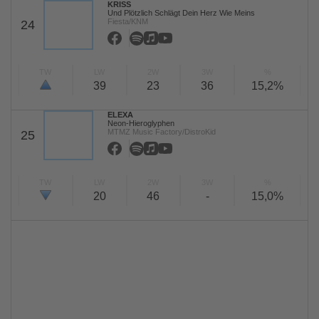
KRISS
Und Plötzlich Schlägt Dein Herz Wie Meins
Fiesta/KNM
24
TW
LW
2W
3W
%
39
23
36
15,2%
ELEXA
Neon-Hieroglyphen
MTMZ Music Factory/DistroKid
25
TW
LW
2W
3W
%
20
46
-
15,0%