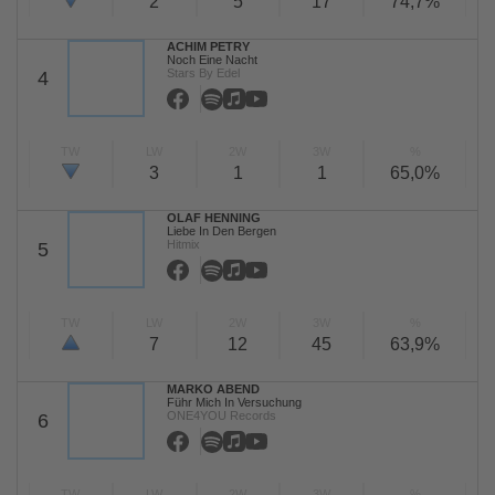
2
5
17
74,7%
ACHIM PETRY
Noch Eine Nacht
Stars By Edel
4
TW
LW
2W
3W
%
3
1
1
65,0%
OLAF HENNING
Liebe In Den Bergen
Hitmix
5
TW
LW
2W
3W
%
7
12
45
63,9%
MARKO ABEND
Führ Mich In Versuchung
ONE4YOU Records
6
TW
LW
2W
3W
%