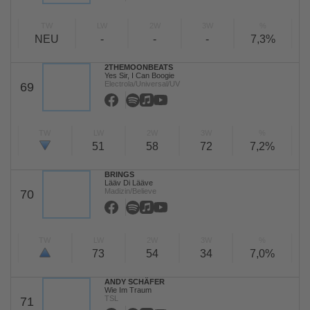
TW
LW
2W
3W
%
NEU
-
-
-
7,3%
2THEMOONBEATS
Yes Sir, I Can Boogie
Electrola/Universal/UV
69
TW
LW
2W
3W
%
51
58
72
7,2%
BRINGS
Lääv Di Lääve
Madizin/Believe
70
TW
LW
2W
3W
%
73
54
34
7,0%
ANDY SCHÄFER
Wie Im Traum
TSL
71