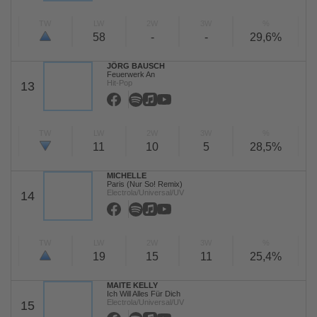
TW
LW
2W
3W
%
58
-
-
29,6%
JÖRG BAUSCH
Feuerwerk An
Hit-Pop
13
TW
LW
2W
3W
%
11
10
5
28,5%
MICHELLE
Paris (Nur So! Remix)
Electrola/Universal/UV
14
TW
LW
2W
3W
%
19
15
11
25,4%
MAITE KELLY
Ich Will Alles Für Dich
Electrola/Universal/UV
15