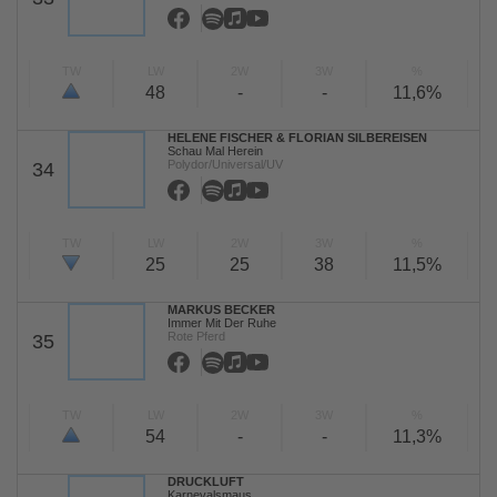
TW
LW
2W
3W
%
48
-
-
11,6%
HELENE FISCHER & FLORIAN SILBEREISEN
Schau Mal Herein
Polydor/Universal/UV
34
TW
LW
2W
3W
%
25
25
38
11,5%
MARKUS BECKER
Immer Mit Der Ruhe
Rote Pferd
35
TW
LW
2W
3W
%
54
-
-
11,3%
DRUCKLUFT
Karnevalsmaus