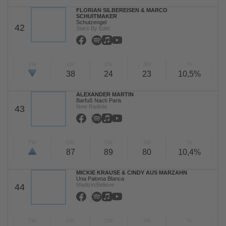
FLORIAN SILBEREISEN & MARCO
SCHUITMAKER
Schutzengel
42
Stars By Edel
TW
LW
2W
3W
%
38
24
23
10,5%
ALEXANDER MARTIN
Barfuß Nach Paris
New Radiola
43
TW
LW
2W
3W
%
87
89
80
10,4%
MICKIE KRAUSE & CINDY AUS MARZAHN
Una Paloma Blanca
Madizin/Believe
44
TW
LW
2W
3W
%