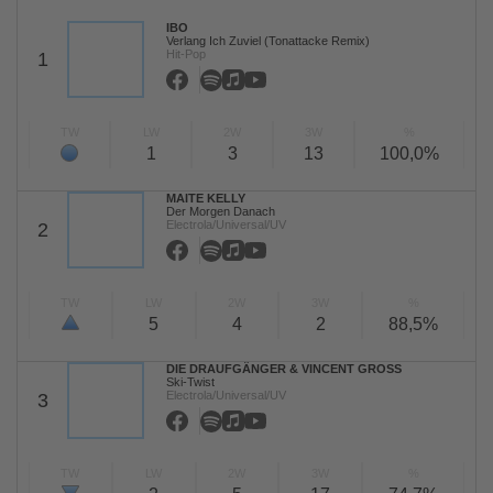
IBO
Verlang Ich Zuviel (Tonattacke Remix)
Hit-Pop
1
TW
LW
2W
3W
%
1
3
13
100,0%
MAITE KELLY
Der Morgen Danach
Electrola/Universal/UV
2
TW
LW
2W
3W
%
5
4
2
88,5%
DIE DRAUFGÄNGER & VINCENT GROSS
Ski-Twist
Electrola/Universal/UV
3
TW
LW
2W
3W
%