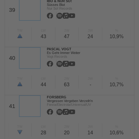
IBO & NUR SO!
Süsses Blut
Nur So! Records
39
TW
LW
2W
3W
%
43
47
24
10,9%
PASCAL VOGT
Es Geht Immer Weiter
Vogt Records
40
TW
LW
2W
3W
%
44
63
-
10,7%
FORSBERG
Vergessen Vergeben Verzeih'n
Fiesta/Electrola/Universal/UV
41
TW
LW
2W
3W
%
28
20
14
10,6%