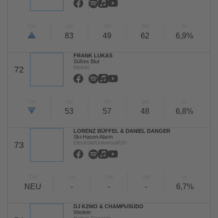
TW
LW
2W
3W
%
83
49
62
6,9%
FRANK LUKAS
Süßes Blut
Meisel
72
TW
LW
2W
3W
%
53
57
48
6,8%
LORENZ BÜFFEL & DANIEL DANGER
Ski-Hasen Alarm
Electrola/Universal/UV
73
TW
LW
2W
3W
%
NEU
-
-
-
6,7%
DJ K2WO & CHAMPUSUDO
Wedeln