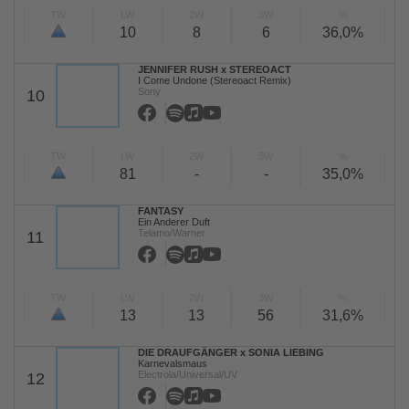
TW
LW
2W
3W
%
10
8
6
36,0%
JENNIFER RUSH x STEREOACT
I Come Undone (Stereoact Remix)
Sony
10
TW
LW
2W
3W
%
81
-
-
35,0%
FANTASY
Ein Anderer Duft
Telamo/Warner
11
TW
LW
2W
3W
%
13
13
56
31,6%
DIE DRAUFGÄNGER x SONIA LIEBING
Karnevalsmaus
Electrola/Universal/UV
12