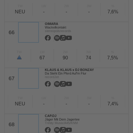
TW
LW
2W
3W
%
NEU
-
-
-
7,6%
OIMARA
Wackelkontakt
stereopolsrecords
66
TW
LW
2W
3W
%
67
90
74
7,5%
KLAUS & KLAUS x DJ BONZAY
Da Steht Ein Pferd Auf'm Flur
recordJet
67
TW
LW
2W
3W
%
NEU
-
-
-
7,4%
CAP.DJ
Jäger Mit Dem Jagertee
Trinity Musix/A45/KNM
68