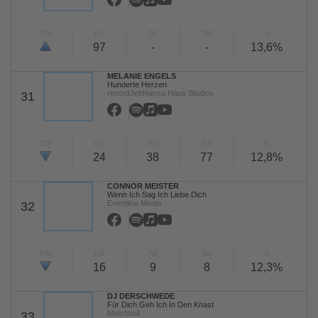
TW
LW
2W
3W
%
97
-
-
13,6%
MELANIE ENGELS
Hunderte Herzen
recordJet/Hansa Haus Studios
31
TW
LW
2W
3W
%
24
38
77
12,8%
CONNOR MEISTER
Wenn Ich Sag Ich Liebe Dich
Eventline Media
32
TW
LW
2W
3W
%
16
9
8
12,3%
DJ DERSCHWEDE
Für Dich Geh Ich In Den Knast
Matchball
33