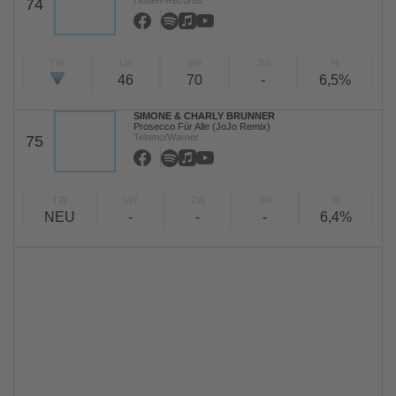
Hotten-Records
74
TW
LW
2W
3W
%
46
70
-
6,5%
SIMONE & CHARLY BRUNNER
Prosecco Für Alle (JoJo Remix)
Telamo/Warner
75
TW
LW
2W
3W
%
NEU
-
-
-
6,4%