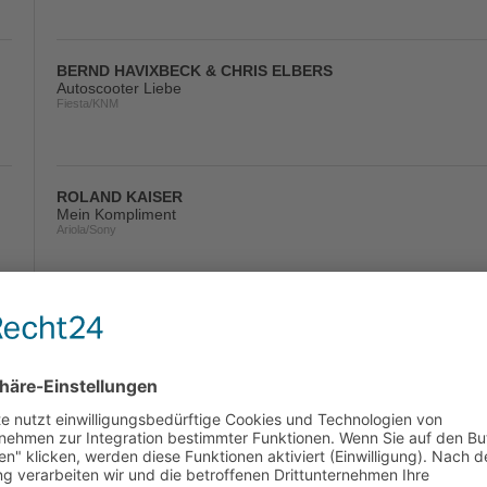
BERND HAVIXBECK & CHRIS ELBERS
Autoscooter Liebe
Fiesta/KNM
ROLAND KAISER
Mein Kompliment
Ariola/Sony
ANGELIQUE
Na Und, Was Soll's
Fiesta/KNM
IBO
Verlang Ich Zuviel (Tonattacke Remix)
Hit-Pop