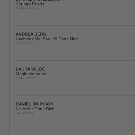
Country Roads
Madizin/Believe
ANDREA BERG
Nächstes Mal Sag Ich Dann Nein
Bergrecords
LAURA WILDE
Magic Moments
MORE Music
DANIEL JOHNSON
Nie Mehr Ohne Dich
DA Records