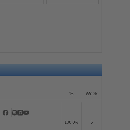
s
%
Week
100,0%
5