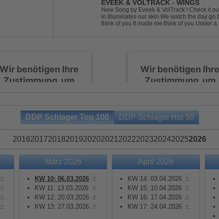
EVEEK & VOLTRACK - WINGS
New Song by Eveek & VolTrack ! Check it out... Lyrics: Sunlight comes cre
in Illuminates our skin We watch the day go by Stories of all we did It made me
think of you It made me think of you Under a trillion stars We danced on top of
cars ...
Wir benötigen Ihre
Wir benötigen Ihr
Zustimmung, um
Zustimmung, um
den Spotify-
den Spotify-
Service zu laden!
Service zu laden!
DDP Schlager Top 100
DDP Schlager Hot 50
Wir verwenden Spotify,
Wir verwenden Spotify,
um Inhalte einzubetten.
um Inhalte einzubetten.
2016
2017
2018
2019
2020
2021
2022
2023
2024
2025
2026
Dieser Service kann
Dieser Service kann
Daten zu Ihren
Daten zu Ihren
März 2026
April 2026
Aktivitäten sammeln.
Aktivitäten sammeln.
Bitte lesen Sie die Details
Bitte lesen Sie die Detail
KW 10: 06.03.2026
KW 14: 03.04.2026
durch und stimmen Sie
durch und stimmen Sie
KW 11: 13.03.2026
KW 15: 10.04.2026
KW 12: 20.03.2026
KW 16: 17.04.2026
der Nutzung des Service
der Nutzung des Servic
KW 13: 27.03.2026
KW 17: 24.04.2026
zu, um diese Inhalte
zu, um diese Inhalte
anzuzeigen.
anzuzeigen.