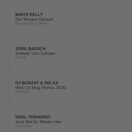
MAITE KELLY
Der Morgen Danach
Electrola/Universal/UV
JÖRG BAUSCH
Schleier Und Zylinder
Hit-Pop
DJ BONZAY & RELAX
Weil I Di Mog (Remix 2026)
VIA Music
NOEL TERHORST
Jetzt Bist Du Wieder Hier
Dreambeat