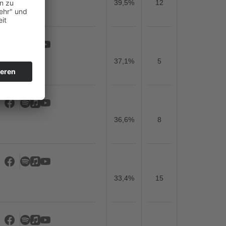
39,5%
12
37,1%
5
36,6%
8
33,4%
15