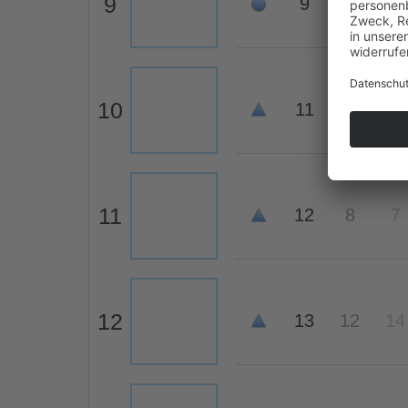
9
9
13
11
10
11
10
9
11
12
8
7
12
13
12
14