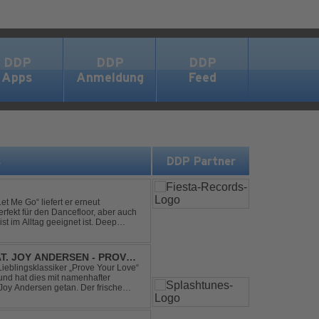
DDP
DDP
DDP
Apps
Anmeldung
Feed
s
DDP Partner
et Me Go“ liefert er erneut
rfekt für den Dancefloor, aber auch
st im Alltag geeignet ist. Deep
nt sein, was als Nächstes...
AT. JOY ANDERSEN - PROVE
Lieblingsklassiker „Prove Your Love“
und hat dies mit namenhafter
oy Andersen getan. Der frische
ert direkt wieder zum tanz...