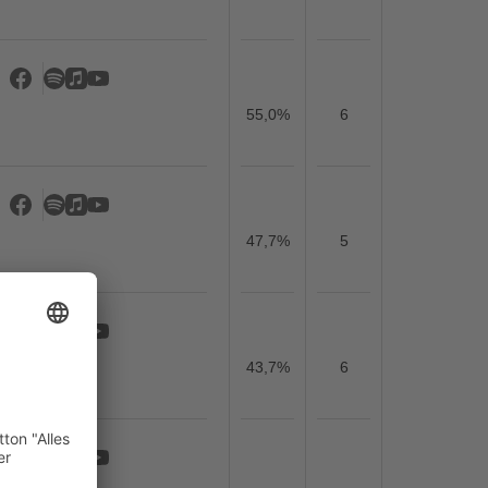
55,0%
6
47,7%
5
43,7%
6