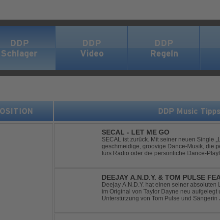
DDP
DDP
DDP
Schlager
Video
Regeln
 POSITION
DDP Music Tipp
SECAL - LET ME GO
SECAL ist zurück. Mit seiner neuen Single „L
geschmeidige, groovige Dance-Musik, die pe
fürs Radio oder die persönliche Dance-Playli
House trifft auf Dance-Pop – man darf gespan
DEEJAY A.N.D.Y. & TOM PULSE FE
YOUR LOVE
Deejay A.N.D.Y. hat einen seiner absoluten 
im Original von Taylor Dayne neu aufgelegt 
Unterstützung von Tom Pulse und Sängerin J
Sound für einen weltweit bekannten Hit animi