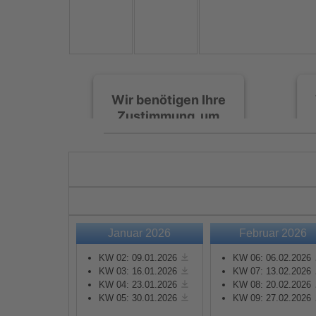
Wir benötigen Ihre
Zustimmung, um
den Spotify-
Service zu laden!
Wir verwenden Spotify,
um Inhalte einzubetten.
Dieser Service kann
Daten zu Ihren
Januar 2026
Februar 2026
Aktivitäten sammeln.
Bitte lesen Sie die Details
KW 02: 09.01.2026
KW 06: 06.02.2026
durch und stimmen Sie
KW 03: 16.01.2026
KW 07: 13.02.2026
KW 04: 23.01.2026
KW 08: 20.02.2026
der Nutzung des Service
KW 05: 30.01.2026
KW 09: 27.02.2026
zu, um diese Inhalte
anzuzeigen.