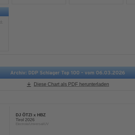
Mehr Informationen
Mehr Informationen
Akzeptieren
Akzeptieren
powered by
Usercentrics
powered by
Usercentric
Consent Management
Consent Management
Platform
&
eRecht24
Platform
&
eRecht24
Archiv: DDP Schlager Top 100 - vom 06.03.2026
Diese Chart als PDF herunterladen
DJ ÖTZI x HBZ
Tirol 2026
Electrola/Universal/UV