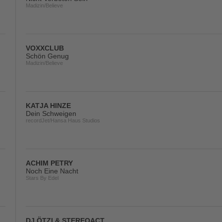
Madizin/Believe
VOXXCLUB
Schön Genug
Madizin/Believe
KATJA HINZE
Dein Schweigen
recordJet/Hansa Haus Studios
ACHIM PETRY
Noch Eine Nacht
Stars By Edel
DJ ÖTZI & STEREOACT