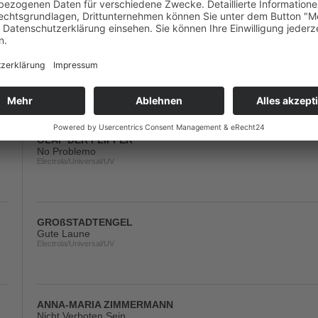
MARKUS BECKER FEAT. DJ RAMAZOTTI
Schutzengel (Partyversion)
Electrola/Universal/UV
OLAF DER FLIPPER
No Problemo
Electrola/Universal/UV
GROßSTADTENGEL
Gute Laune
Electrola/Universal/UV
ANNA-MARIA ZIMMERMANN
Nicht Verboten Sein