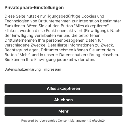
TW
LW
2W
3W
%
NEU
-
-
-
9,8%
MIRKO PETERS
Willst Du Mich ?
Atara
78
TW
LW
2W
3W
%
NEU
-
-
-
9,6%
MÄTROPOLIS x DJ AARON
Rakete (Party Edit)
Electrola/Universal/UV
79
TW
LW
2W
3W
%
72
46
30
9,4%
BEN ZUCKER
Herz Zu Und Durch
Airforce1/Universal/UV
80