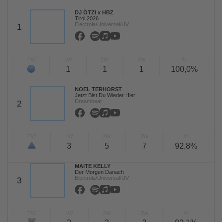
DJ ÖTZI x HBZ
Tirol 2026
Electrola/Universal/UV
1
TW
LW
2W
3W
%
1
1
1
100,0%
NOEL TERHORST
Jetzt Bist Du Wieder Hier
Dreambeat
2
TW
LW
2W
3W
%
3
5
7
92,8%
MAITE KELLY
Der Morgen Danach
Electrola/Universal/UV
3
TW
LW
2W
3W
%