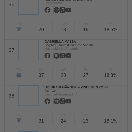
Bergrecords
36
TW
LW
2W
3W
%
20
18
16
18,5%
GABRIELLA MASSA
Sag Mal Träumst Du Grad Von Ihr
Massa Musica Records
37
TW
LW
2W
3W
%
37
28
27
18,3%
DIE DRAUFGÄNGER & VINCENT GROSS
Ski-Twist
Electrola/Universal/UV
38
TW
LW
2W
3W
%
31
24
23
18,1%