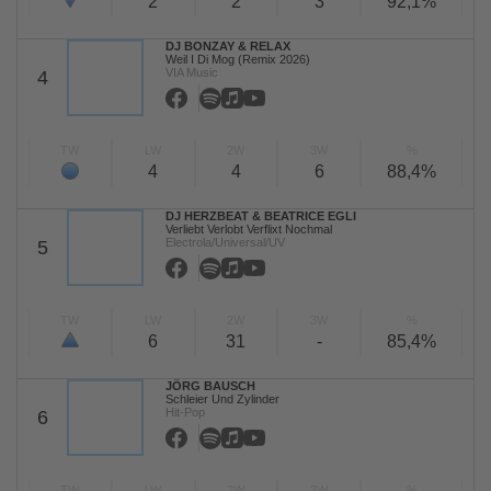
2
2
3
92,1%
DJ BONZAY & RELAX
Weil I Di Mog (Remix 2026)
VIA Music
4
TW
LW
2W
3W
%
4
4
6
88,4%
DJ HERZBEAT & BEATRICE EGLI
Verliebt Verlobt Verflixt Nochmal
Electrola/Universal/UV
5
TW
LW
2W
3W
%
6
31
-
85,4%
JÖRG BAUSCH
Schleier Und Zylinder
Hit-Pop
6
TW
LW
2W
3W
%