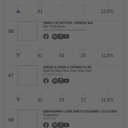
TW
LW
2W
3W
%
81
-
-
12,0%
SIMPLY BLUE FEAT. VERENA INA
Say You'll Never
recordJet/Hansa Haus Studios
66
TW
LW
2W
3W
%
61
50
35
11,8%
ANGELA HENN & DENNIS KLAK
Egal Ob Miau Miau Oder Wau Wau
Schlagerhotel
67
TW
LW
2W
3W
%
32
23
17
11,6%
BIERVAMPIR x DER PARTYCRASHER x DJ CASHI
Flugmodus
Wird Wild
68