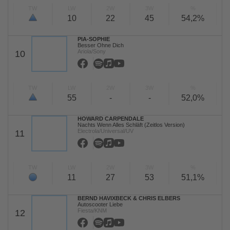
TW
LW
2W
3W
%
10
22
45
54,2%
PIA-SOPHIE
Besser Ohne Dich
Ariola/Sony
10
TW
LW
2W
3W
%
55
-
-
52,0%
HOWARD CARPENDALE
Nachts Wenn Alles Schläft (Zeitlos Version)
Electrola/Universal/UV
11
TW
LW
2W
3W
%
11
27
53
51,1%
BERND HAVIXBECK & CHRIS ELBERS
Autoscooter Liebe
Fiesta/KNM
12