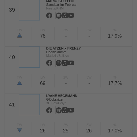
MARIO STEFFEN
Sansibar Im Februar
Fiesta/KNM
39
TW
LW
2W
3W
%
78
-
-
17,9%
DIE ATZEN x FRENZY
Dadideldumm
Madizin/Believe
40
TW
LW
2W
3W
%
69
-
-
17,7%
LYANE HEGEMANN
Glücksritter
3H Fox/Feiyr
41
TW
LW
2W
3W
%
26
25
26
17,0%