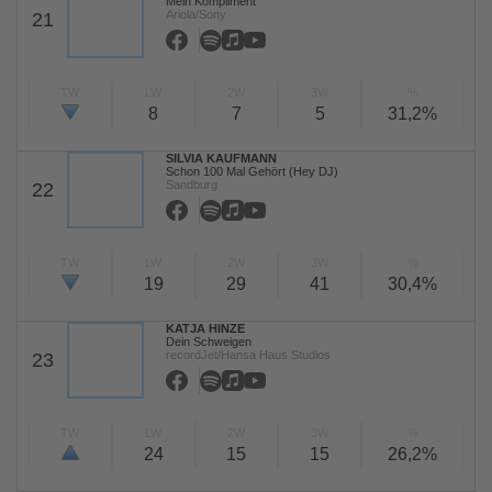
Mein Kompliment
Ariola/Sony
21
TW
LW
2W
3W
%
8
7
5
31,2%
SILVIA KAUFMANN
Schon 100 Mal Gehört (Hey DJ)
Sandburg
22
TW
LW
2W
3W
%
19
29
41
30,4%
KATJA HINZE
Dein Schweigen
recordJet/Hansa Haus Studios
23
TW
LW
2W
3W
%
24
15
15
26,2%