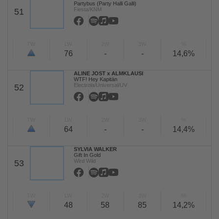
Partybus (Party Halli Galli)
Fiesta/KNM
51
TW
LW
2W
3W
%
76
-
-
14,6%
ALINE JOST x ALMKLAUSI
WTF! Hey Kapitän
Electrola/Universal/UV
52
TW
LW
2W
3W
%
64
-
-
14,4%
SYLVIA WALKER
Gift In Gold
Wird Wild
53
TW
LW
2W
3W
%
48
58
85
14,2%