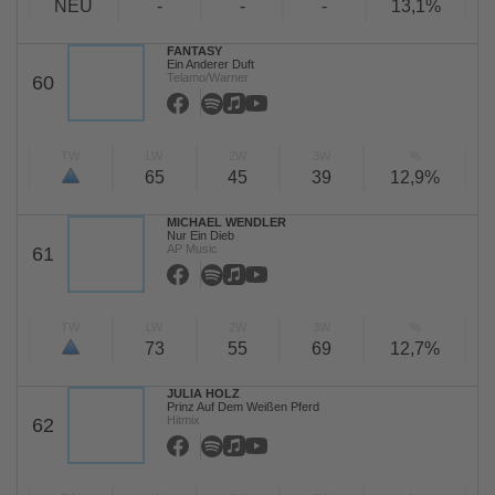
NEU
-
-
-
13,1%
FANTASY
Ein Anderer Duft
Telamo/Warner
60
TW
LW
2W
3W
%
65
45
39
12,9%
MICHAEL WENDLER
Nur Ein Dieb
AP Music
61
TW
LW
2W
3W
%
73
55
69
12,7%
JULIA HOLZ
Prinz Auf Dem Weißen Pferd
Hitmix
62