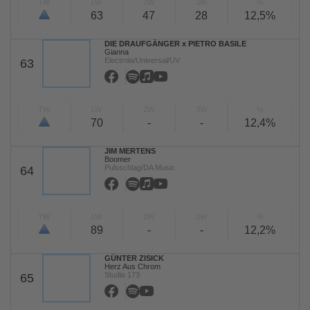
TW
LW
2W
3W
%
63
47
28
12,5%
DIE DRAUFGÄNGER x PIETRO BASILE
Gianna
Electrola/Universal/UV
63
TW
LW
2W
3W
%
70
-
-
12,4%
JIM MERTENS
Boomer
Pulsschlag/DA Music
64
TW
LW
2W
3W
%
89
-
-
12,2%
GÜNTER ZISICK
Herz Aus Chrom
Studio 173
65