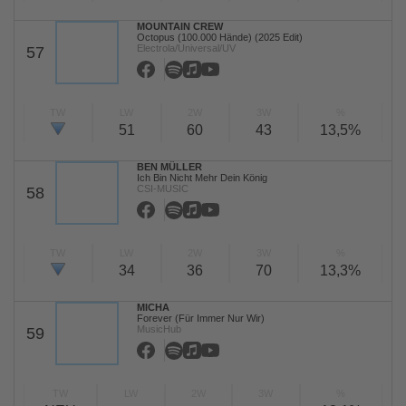
MOUNTAIN CREW
Octopus (100.000 Hände) (2025 Edit)
Electrola/Universal/UV
57
TW
LW
2W
3W
%
51
60
43
13,5%
BEN MÜLLER
Ich Bin Nicht Mehr Dein König
CSI-MUSIC
58
TW
LW
2W
3W
%
34
36
70
13,3%
MICHA
Forever (Für Immer Nur Wir)
MusicHub
59
TW
LW
2W
3W
%