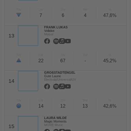
TW
LW
2W
3W
%
7
6
4
47,6%
FRANK LUKAS
Vollidiot
Meisel
13
TW
LW
2W
3W
%
22
67
-
45,2%
GROßSTADTENGEL
Gute Laune
Electrola/Universal/UV
14
TW
LW
2W
3W
%
14
12
13
42,6%
LAURA WILDE
Magic Moments
MORE Music
15