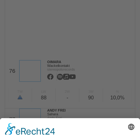
OIMARA
Wackelkontakt
stereopolsrecords
76
TW
LW
2W
3W
%
88
-
90
10,0%
ANDY FREI
Sahara
Andy Frei
77