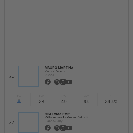
MAURO MARTINA
Komm Zurück
2Base
26
TW
LW
2W
3W
%
28
49
94
24,4%
MATTHIAS REIM
Willkommen In Meiner Zukunft
Hansa/Sony
27