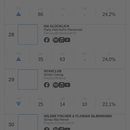
TW
LW
2W
3W
%
86
-
-
24,2%
ISA GLÜCKLICH
Party Hart Auf'm Riesenrad
Karussell/Universal/UV
28
TW
LW
2W
3W
%
35
63
-
24,0%
VOXXCLUB
Schön Genug
Madizin/Believe
29
TW
LW
2W
3W
%
25
14
10
22,1%
HELENE FISCHER & FLORIAN SILBEREISEN
Schau Mal Herein
Polydor/Universal/UV
30