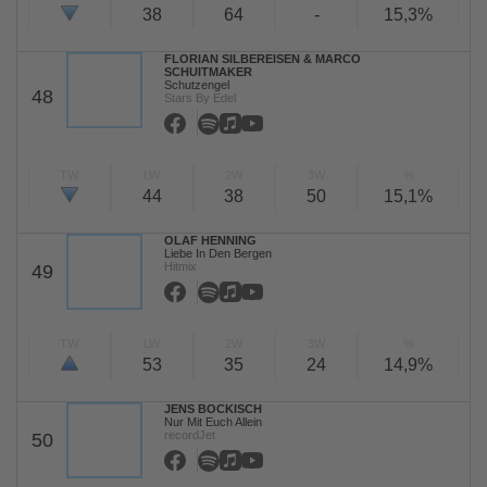
38
64
-
15,3%
FLORIAN SILBEREISEN & MARCO
SCHUITMAKER
Schutzengel
48
Stars By Edel
TW
LW
2W
3W
%
44
38
50
15,1%
OLAF HENNING
Liebe In Den Bergen
Hitmix
49
TW
LW
2W
3W
%
53
35
24
14,9%
JENS BOCKISCH
Nur Mit Euch Allein
recordJet
50