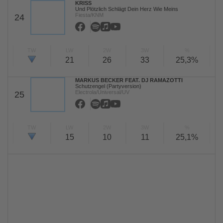
KRISS
Und Plötzlich Schlägt Dein Herz Wie Meins
Fiesta/KNM
24
TW
LW
2W
3W
%
21
26
33
25,3%
MARKUS BECKER FEAT. DJ RAMAZOTTI
Schutzengel (Partyversion)
Electrola/Universal/UV
25
TW
LW
2W
3W
%
15
10
11
25,1%