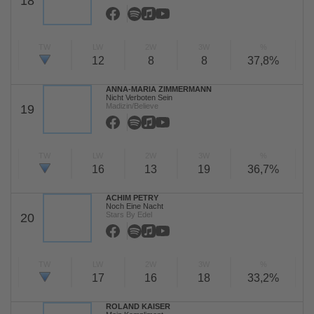
18
TW
LW
2W
3W
%
12
8
8
37,8%
ANNA-MARIA ZIMMERMANN
Nicht Verboten Sein
Madizin/Believe
19
TW
LW
2W
3W
%
16
13
19
36,7%
ACHIM PETRY
Noch Eine Nacht
Stars By Edel
20
TW
LW
2W
3W
%
17
16
18
33,2%
ROLAND KAISER