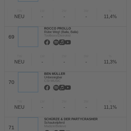
TW
LW
2W
3W
%
NEU
-
-
-
11,4%
ROCCO PROLLO
Rübe Weg! (Balla, Balla)
Toolboxx/Distrokid
69
TW
LW
2W
3W
%
NEU
-
-
-
11,3%
BEN MÜLLER
Unbesiegbar
CSI-MUSIC
70
TW
LW
2W
3W
%
NEU
-
-
-
11,1%
SCHÜRZE & DER PARTYCRASHER
Schaukelpferd
Madizin/Believe
71