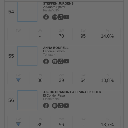
STEFFEN JÜRGENS
20 Jahre Später
Fiesta/KNM
54
TW
LW
2W
3W
%
-
70
95
14,0%
ANNA BOURELL
Leben & Lieben
Tonstark
55
TW
LW
2W
3W
%
36
39
64
13,8%
J.K. DU DRAMONT & ELVIRA FISCHER
El Condor Pasa
Fiesta/KNM
56
TW
LW
2W
3W
%
39
56
-
13,7%