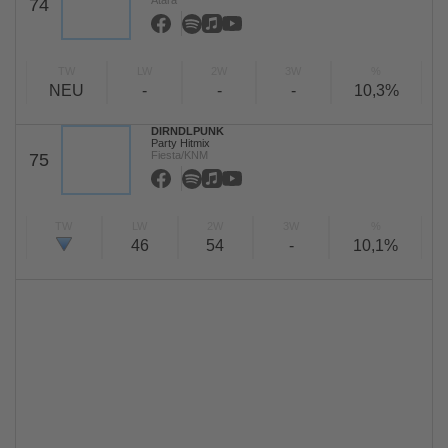
Atara
74
TW
LW
2W
3W
%
NEU
-
-
-
10,3%
DIRNDLPUNK
Party Hitmix
Fiesta/KNM
75
TW
LW
2W
3W
%
46
54
-
10,1%