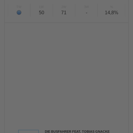
TW
LW
2W
3W
%
50
71
-
14,8%
DIE BUSFAHRER FEAT. TOBIAS GNACKE