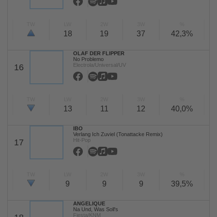
TW
LW
2W
3W
%
18
19
37
42,3%
OLAF DER FLIPPER
No Problemo
Electrola/Universal/UV
16
TW
LW
2W
3W
%
13
11
12
40,0%
IBO
Verlang Ich Zuviel (Tonattacke Remix)
Hit-Pop
17
TW
LW
2W
3W
%
9
9
9
39,5%
ANGELIQUE
Na Und, Was Soll's
Fiesta/KNM