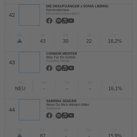
DIE DRAUFGÄNGER x SONIA LIEBING
Karnevalsmaus
Electrola/Universal/UV
42
TW
LW
2W
3W
%
43
30
22
16,2%
CONNOR MEISTER
Was Für Ein Gefühl
Eventline Media
43
TW
LW
2W
3W
%
NEU
-
-
-
16,1%
SABRINA SENGER
Wenn Du Mich Wirklich Willst
finalmusic
44
TW
LW
2W
3W
%
87
-
-
15,9%