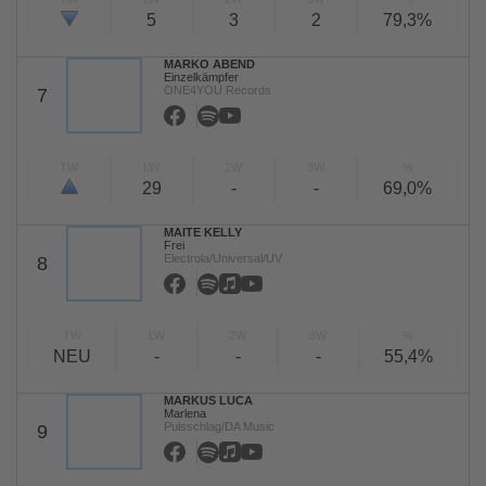
5
3
2
79,3%
MARKO ABEND
Einzelkämpfer
ONE4YOU Records
7
TW
LW
2W
3W
%
29
-
-
69,0%
MAITE KELLY
Frei
Electrola/Universal/UV
8
TW
LW
2W
3W
%
NEU
-
-
-
55,4%
MARKUS LUCA
Marlena
Pulsschlag/DA Music
9