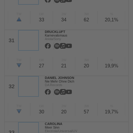
TW
LW
2W
3W
%
33
34
62
20,1%
DRUCKLUFT
Karnevalsmaus
Ariola/Sony
31
TW
LW
2W
3W
%
27
21
20
19,9%
DANIEL JOHNSON
Nie Mehr Ohne Dich
DA Records
32
TW
LW
2W
3W
%
30
20
57
19,7%
CAROLINA
Meer Sinn
Electrola/Universal/UV
33