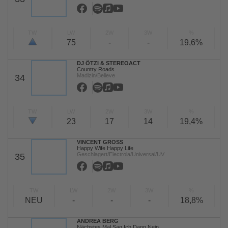
TW
LW
2W
3W
%
75
-
-
19,6%
DJ ÖTZI & STEREOACT
Country Roads
Madizin/Believe
34
TW
LW
2W
3W
%
23
17
14
19,4%
VINCENT GROSS
Happy Wife Happy Life
Geschlagert/Electrola/Universal/UV
35
TW
LW
2W
3W
%
NEU
-
-
-
18,8%
ANDREA BERG
Nächstes Mal Sag Ich Dann Nein