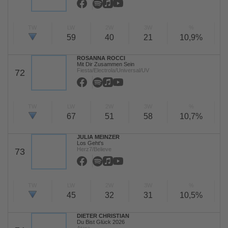
TW
LW
2W
3W
%
59
40
21
10,9%
ROSANNA ROCCI
Mit Dir Zusammen Sein
Fiesta/Electrola/Universal/UV
72
TW
LW
2W
3W
%
67
51
58
10,7%
JULIA MEINZER
Los Geht's
Herz7/Believe
73
TW
LW
2W
3W
%
45
32
31
10,5%
DIETER CHRISTIAN
Du Bist Glück 2026