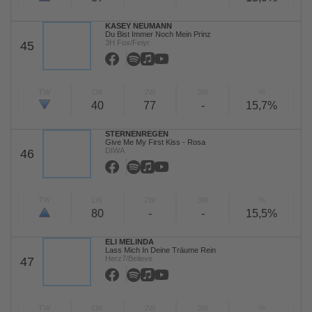
KASEY NEUMANN
Du Bist Immer Noch Mein Prinz
3H Fox/Feiyr
45
TW
LW
2W
3W
%
40
77
-
15,7%
STERNENREGEN
Give Me My First Kiss - Rosa
DIWA
46
TW
LW
2W
3W
%
80
-
-
15,5%
ELI MELINDA
Lass Mich In Deine Träume Rein
Herz7/Believe
47
TW
LW
2W
3W
%