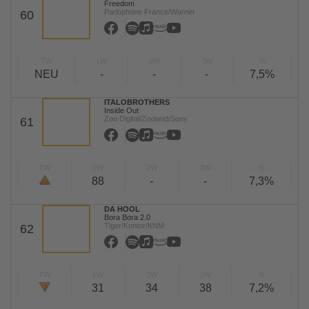
Freedom
Parlophone France/Warner
60
TW
LW
2W
3W
%
NEU
-
-
-
7,5%
ITALOBROTHERS
Inside Out
Zoo Digital/Zooland/Sony
61
TW
LW
2W
3W
%
88
-
-
7,3%
DA HOOL
Bora Bora 2.0
Tiger/Kontor/KNM
62
TW
LW
2W
3W
%
31
34
38
7,2%