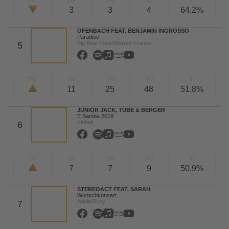
TW
LW
2W
3W
%
3
3
4
64,2%
OFENBACH FEAT. BENJAMIN INGROSSO
Paradise
Big Beat Paris/Warner France
5
TW
LW
2W
3W
%
11
25
48
51,8%
JUNIOR JACK, TUBE & BERGER
E Samba 2018
Kittball
6
TW
LW
2W
3W
%
7
7
9
50,9%
STEREOACT FEAT. SARAH
Wunschkonzert
Ariola/Sony
7