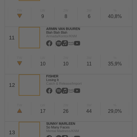
TW
LW
2W
3W
%
9
8
6
40,8%
ARMIN VAN BUUREN
Blah Blah Blah
Armada/Kontor/KNM
11
TW
LW
2W
3W
%
10
10
11
35,9%
FISHER
Losing It
Catch & Release/Import
12
TW
LW
2W
3W
%
17
26
44
29,0%
SUNNY MARLEEN
So Many Faces
Mental Madness/KNM
13