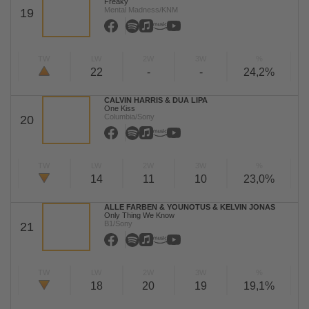
Freaky
Mental Madness/KNM
19
TW
LW
2W
3W
%
22
-
-
24,2%
CALVIN HARRIS & DUA LIPA
One Kiss
Columbia/Sony
20
TW
LW
2W
3W
%
14
11
10
23,0%
ALLE FARBEN & YOUNOTUS & KELVIN JONAS
Only Thing We Know
B1/Sony
21
TW
LW
2W
3W
%
18
20
19
19,1%