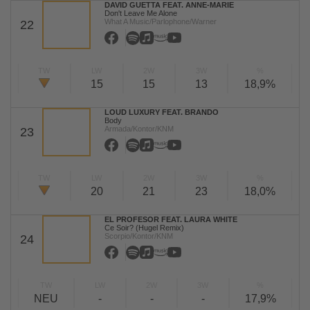
DAVID GUETTA FEAT. ANNE-MARIE
Don't Leave Me Alone
What A Music/Parlophone/Warner
22
TW
LW
2W
3W
%
15
15
13
18,9%
LOUD LUXURY FEAT. BRANDO
Body
Armada/Kontor/KNM
23
TW
LW
2W
3W
%
20
21
23
18,0%
EL PROFESOR FEAT. LAURA WHITE
Ce Soir? (Hugel Remix)
Scorpio/Kontor/KNM
24
TW
LW
2W
3W
%
NEU
-
-
-
17,9%