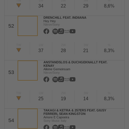
TW
LW
2W
3W
%
34
22
29
8,6%
DRENCHILL FEAT. INDIIANA
Hey Hey
Nitron/Sony
52
TW
LW
2W
3W
%
37
28
21
8,3%
ANSTANDSLOS & DUCHGEKNALLT FEAT.
KENAY
Alleine Gemeinsam
53
Nitron/Sony
TW
LW
2W
3W
%
25
19
14
8,3%
TAKAGI & KETRA & 257ERS FEAT. GIUSY
FERRERI, SEAN KINGSTON
Amore E Capoeira
54
Sony Music Italy