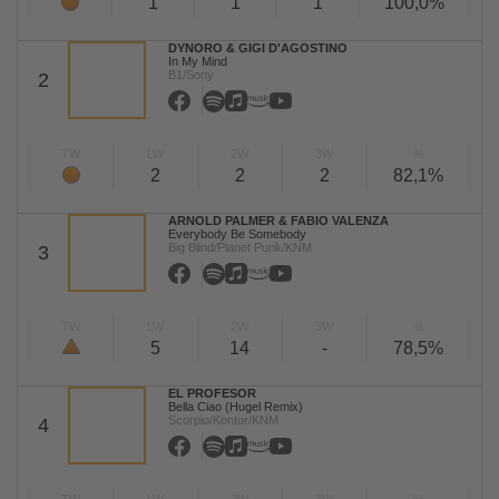
1
1
1
100,0%
DYNORO & GIGI D'AGOSTINO
In My Mind
B1/Sony
2
TW
LW
2W
3W
%
2
2
2
82,1%
ARNOLD PALMER & FABIO VALENZA
Everybody Be Somebody
Big Blind/Planet Punk/KNM
3
TW
LW
2W
3W
%
5
14
-
78,5%
EL PROFESOR
Bella Ciao (Hugel Remix)
Scorpio/Kontor/KNM
4