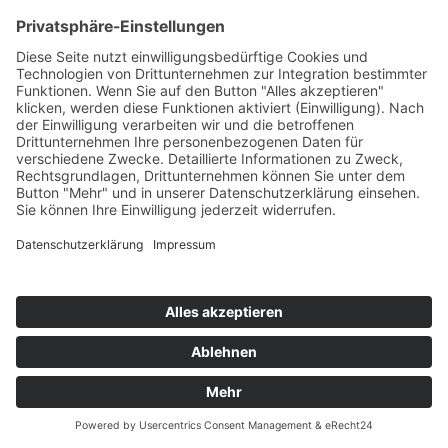
HOUSEFLY
Move It On
TB Media/KNM
76
TW
LW
2W
3W
%
NEU
-
-
-
6,0%
RAYMAN RAVE & DJ ELEKTROSHOCK
Take Me To The Mansion
Mental Madness/KNM
77
TW
LW
2W
3W
%
NEU
-
-
-
5,9%