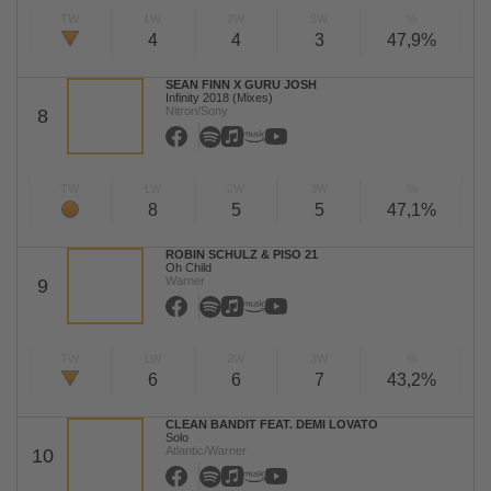
TW
LW
2W
3W
%
4
4
3
47,9%
SEAN FINN X GURU JOSH
Infinity 2018 (Mixes)
Nitron/Sony
8
TW
LW
2W
3W
%
8
5
5
47,1%
ROBIN SCHULZ & PISO 21
Oh Child
Warner
9
TW
LW
2W
3W
%
6
6
7
43,2%
CLEAN BANDIT FEAT. DEMI LOVATO
Solo
Atlantic/Warner
10