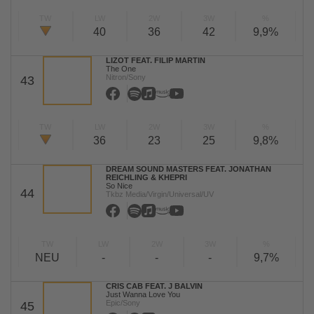
TW
LW
2W
3W
%
40
36
42
9,9%
LIZOT FEAT. FILIP MARTIN
The One
Nitron/Sony
43
TW
LW
2W
3W
%
36
23
25
9,8%
DREAM SOUND MASTERS FEAT. JONATHAN
REICHLING & KHEPRI
So Nice
44
Tkbz Media/Virgin/Universal/UV
TW
LW
2W
3W
%
NEU
-
-
-
9,7%
CRIS CAB FEAT. J BALVIN
Just Wanna Love You
Epic/Sony
45