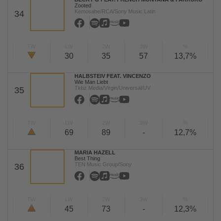
Zooted
Kemosabe/RCA/Sony Music Latin
34
TW
LW
2W
3W
%
30
35
57
13,7%
HALBSTEIV FEAT. VINCENZO
Wie Man Liebt
Tkbz Media/Virgin/Universal/UV
35
TW
LW
2W
3W
%
69
89
-
12,7%
MARIA HAZELL
Best Thing
TEN Music Group/Sony
36
TW
LW
2W
3W
%
45
73
-
12,3%