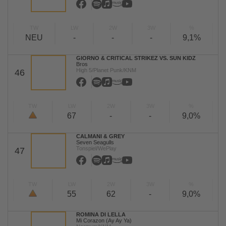
TW
LW
2W
3W
%
NEU
-
-
-
9,1%
GIORNO & CRITICAL STRIKEZ VS. SUN KIDZ
Bros
High 5/Planet Punk/KNM
46
TW
LW
2W
3W
%
67
-
-
9,0%
CALMANI & GREY
Seven Seagulls
Tonspiel/WePlay
47
TW
LW
2W
3W
%
55
62
-
9,0%
ROMINA DI LELLA
Mi Corazon (Ay Ay Ya)