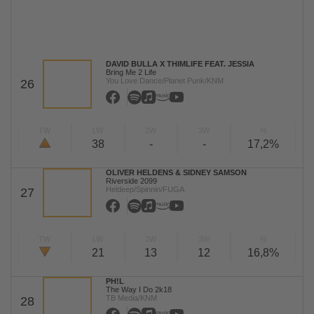
DAVID BULLA X THIMLIFE FEAT. JESSIA
Bring Me 2 Life
You Love Dance/Planet Punk/KNM
26
TW
LW
2W
3W
%
38
-
-
17,2%
OLIVER HELDENS & SIDNEY SAMSON
Riverside 2099
Heldeep/Spinnin/FUGA
27
TW
LW
2W
3W
%
21
13
12
16,8%
PH!L
The Way I Do 2k18
TB Media/KNM
28