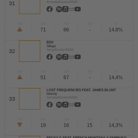
Armada/Kontor/KNM
31
TW
LW
2W
3W
%
71
66
-
14,8%
EDX
Sillage
Sirup/Kontor/KNM
32
TW
LW
2W
3W
%
51
67
-
14,4%
LOST FREQUENCIES FEAT. JAMES BLUNT
Melody
Armada/Kontor/KNM
33
TW
LW
2W
3W
%
19
16
15
14,3%
BECKY G FEAT. FRENCH MONTANA & FARRUKO