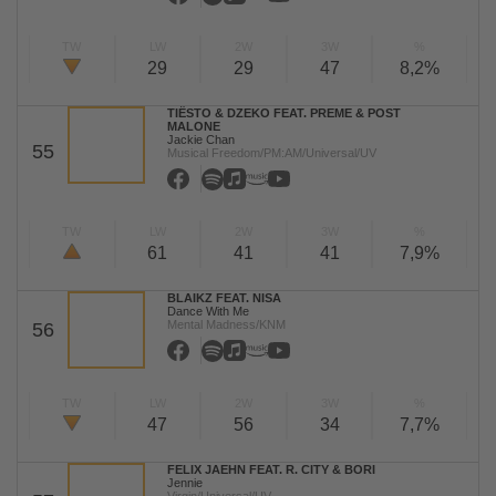
TW
LW
2W
3W
%
29
29
47
8,2%
TIËSTO & DZEKO FEAT. PREME & POST
MALONE
Jackie Chan
55
Musical Freedom/PM:AM/Universal/UV
TW
LW
2W
3W
%
61
41
41
7,9%
BLAIKZ FEAT. NISA
Dance With Me
Mental Madness/KNM
56
TW
LW
2W
3W
%
47
56
34
7,7%
FELIX JAEHN FEAT. R. CITY & BORI
Jennie