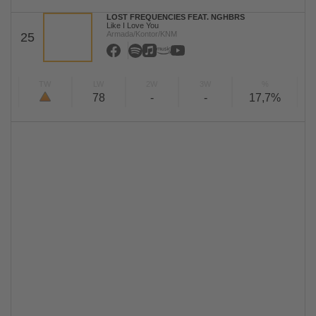
LOST FREQUENCIES FEAT. NGHBRS
Like I Love You
Armada/Kontor/KNM
25
TW
LW
2W
3W
%
78
-
-
17,7%