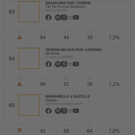
DRAKKARIS FEAT. YOSEFIN
Tiki Tiki Ta (Uno Momento)
Nostrum/KNM
63
TW
LW
2W
3W
%
64
44
39
7,2%
SEVERIN NELSON FEAT. KATENISS
Weekend
Groove Gold/KMN
64
TW
LW
2W
3W
%
99
31
28
7,1%
MARSHMELLO & BASTILLE
Happier
Astralwerks/Universal/UV
65
TW
LW
2W
3W
%
41
68
64
7,0%