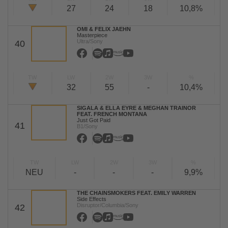
27
24
18
10,8%
OMI & FELIX JAEHN
Masterpiece
Ultra/Sony
40
TW
LW
2W
3W
%
32
55
-
10,4%
SIGALA & ELLA EYRE & MEGHAN TRAINOR
FEAT. FRENCH MONTANA
Just Got Paid
41
B1/Sony
TW
LW
2W
3W
%
NEU
-
-
-
9,9%
THE CHAINSMOKERS FEAT. EMILY WARREN
Side Effects
Disruptor/Columbia/Sony
42