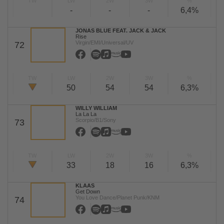
TW
LW
2W
3W
%
-
-
-
6,4%
JONAS BLUE FEAT. JACK & JACK
Rise
Virgin/EMI/Universal/UV
72
TW
LW
2W
3W
%
50
54
54
6,3%
WILLY WILLIAM
La La La
Scorpio/B1/Sony
73
TW
LW
2W
3W
%
33
18
16
6,3%
KLAAS
Get Down
You Love Dance/Planet Punk/KNM
74