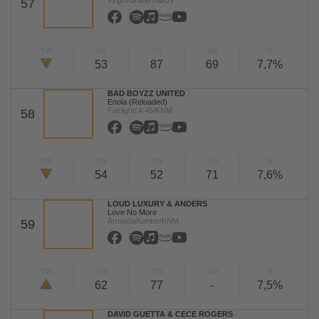
Virgin/Universal/UV
57
TW
LW
2W
3W
%
53
87
69
7,7%
BAD BOYZZ UNITED
Enola (Reloaded)
Fairlight/ A 45/KNM
58
TW
LW
2W
3W
%
54
52
71
7,6%
LOUD LUXURY & ANDERS
Love No More
Armada/Kontor/KNM
59
TW
LW
2W
3W
%
62
77
-
7,5%
DAVID GUETTA & CECE ROGERS