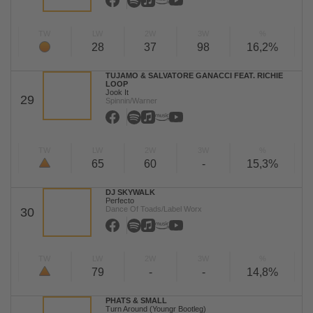
TW
LW
2W
3W
%
28
37
98
16,2%
TUJAMO & SALVATORE GANACCI FEAT. RICHIE
LOOP
Jook It
29
Spinnin/Warner
TW
LW
2W
3W
%
65
60
-
15,3%
DJ SKYWALK
Perfecto
Dance Of Toads/Label Worx
30
TW
LW
2W
3W
%
79
-
-
14,8%
PHATS & SMALL
Turn Around (Youngr Bootleg)