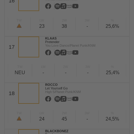
16
TW
LW
2W
3W
%
23
38
-
25,6%
KLAAS
Pretender
You Love Dance/Planet Punk/KNM
17
TW
LW
2W
3W
%
NEU
-
-
-
25,4%
ROCCO
Let Yourself Go
High 5/Planet Punk/KNM
18
TW
LW
2W
3W
%
24
45
-
24,5%
BLACKBONEZ