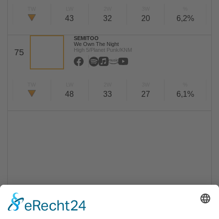
TW
LW
2W
3W
%
43
32
20
6,2%
SEMITOO
We Own The Night
High 5/Planet Punk/KNM
75
TW
LW
2W
3W
%
48
33
27
6,1%