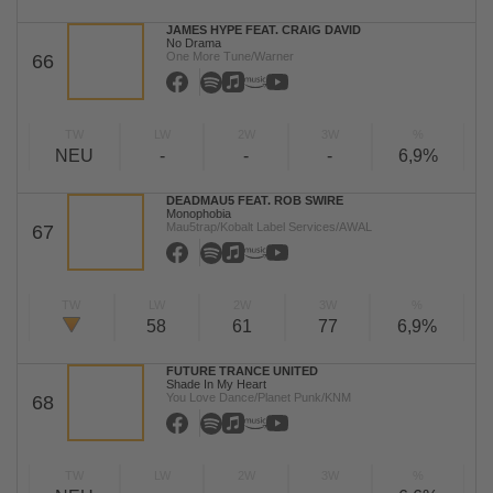
JAMES HYPE FEAT. CRAIG DAVID
No Drama
One More Tune/Warner
66
TW
LW
2W
3W
%
NEU
-
-
-
6,9%
DEADMAU5 FEAT. ROB SWIRE
Monophobia
Mau5trap/Kobalt Label Services/AWAL
67
TW
LW
2W
3W
%
58
61
77
6,9%
FUTURE TRANCE UNITED
Shade In My Heart
You Love Dance/Planet Punk/KNM
68
TW
LW
2W
3W
%