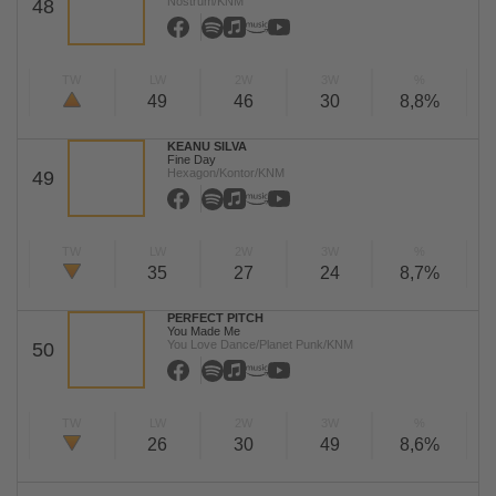
Nostrum/KNM
48
TW
LW
2W
3W
%
49
46
30
8,8%
KEANU SILVA
Fine Day
Hexagon/Kontor/KNM
49
TW
LW
2W
3W
%
35
27
24
8,7%
PERFECT PITCH
You Made Me
You Love Dance/Planet Punk/KNM
50
TW
LW
2W
3W
%
26
30
49
8,6%