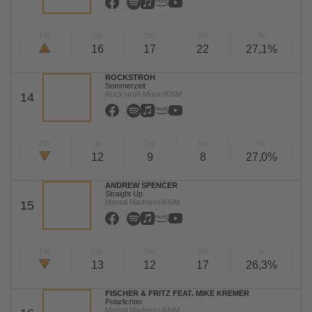
TW
LW
2W
3W
%
16
17
22
27,1%
ROCKSTROH
Sommerzeit
Rockstroh Music/KNM
14
TW
LW
2W
3W
%
12
9
8
27,0%
ANDREW SPENCER
Straight Up
Mental Madness/KNM
15
TW
LW
2W
3W
%
13
12
17
26,3%
FISCHER & FRITZ FEAT. MIKE KREMER
Polarlichter
Mental Madness/KNM