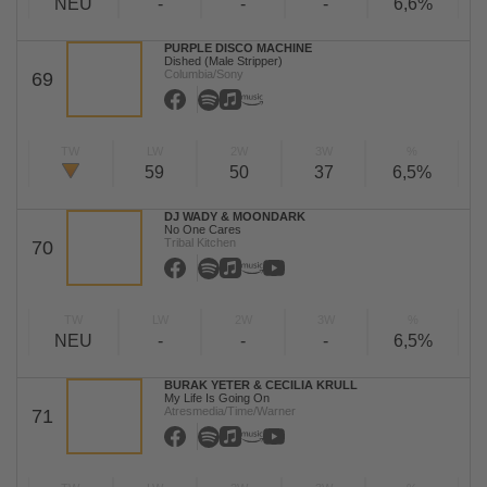
NEU
-
-
-
6,6%
PURPLE DISCO MACHINE
Dished (Male Stripper)
Columbia/Sony
69
TW
LW
2W
3W
%
59
50
37
6,5%
DJ WADY & MOONDARK
No One Cares
Tribal Kitchen
70
TW
LW
2W
3W
%
NEU
-
-
-
6,5%
BURAK YETER & CECILIA KRULL
My Life Is Going On
Atresmedia/Time/Warner
71