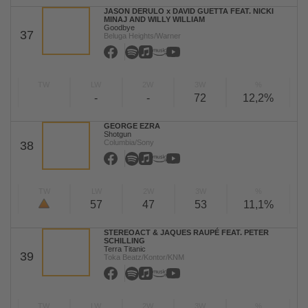
JASON DERULO x DAVID GUETTA FEAT. NICKI
MINAJ AND WILLY WILLIAM
Goodbye
37
Beluga Heights/Warner
TW
LW
2W
3W
%
-
-
72
12,2%
GEORGE EZRA
Shotgun
Columbia/Sony
38
TW
LW
2W
3W
%
57
47
53
11,1%
STEREOACT & JAQUES RAUPÉ FEAT. PETER
SCHILLING
Terra Titanic
39
Toka Beatz/Kontor/KNM
TW
LW
2W
3W
%