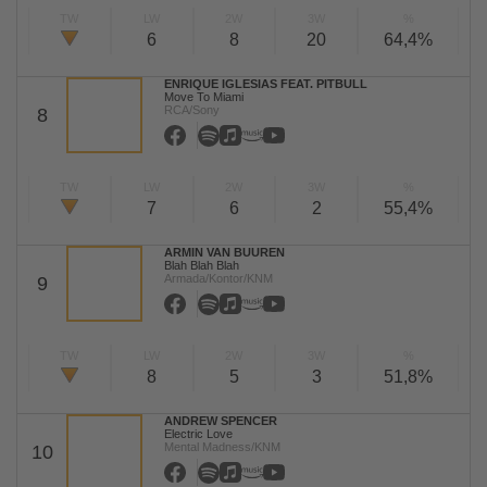
TW
LW
2W
3W
%
6
8
20
64,4%
ENRIQUE IGLESIAS FEAT. PITBULL
Move To Miami
RCA/Sony
8
TW
LW
2W
3W
%
7
6
2
55,4%
ARMIN VAN BUUREN
Blah Blah Blah
Armada/Kontor/KNM
9
TW
LW
2W
3W
%
8
5
3
51,8%
ANDREW SPENCER
Electric Love
Mental Madness/KNM
10