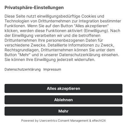
MARC KISS
Let's Groove 2k18
Mental Madness/KNM
76
TW
LW
2W
3W
%
81
-
-
7,0%
KRASS BUNT FEAT. HIMBEERE!S
Papierflieger
Toka Beatz/Believe
77
TW
LW
2W
3W
%
NEU
-
-
-
7,0%
ROBERT JAY
Music To Celebrate