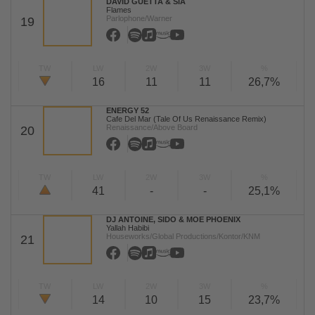
DAVID GUETTA & SIA
Flames
Parlophone/Warner
19
TW
LW
2W
3W
%
16
11
11
26,7%
ENERGY 52
Cafe Del Mar (Tale Of Us Renaissance Remix)
Renaissance/Above Board
20
TW
LW
2W
3W
%
41
-
-
25,1%
DJ ANTOINE, SIDO & MOE PHOENIX
Yallah Habibi
Houseworks/Global Productions/Kontor/KNM
21
TW
LW
2W
3W
%
14
10
15
23,7%