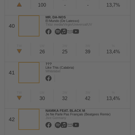
100
-
-
13,7%
MR. DA-NOS
El Mundo (De Latesso)
Tkbz media/Virgin/Universal/UV
40
TW
LW
2W
3W
%
26
25
39
13,4%
???
Like This (Calabria)
Whitelabel
41
TW
LW
2W
3W
%
30
32
42
13,4%
NAMIKA FEAT. BLACK M
Je Ne Parle Pas Français (Beatgees Remix)
Jive Germany
42