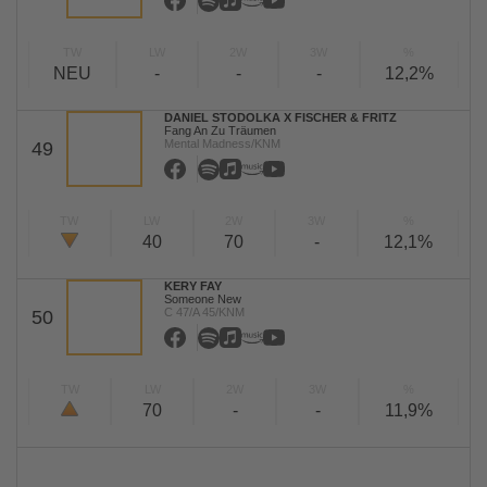
TW
LW
2W
3W
%
NEU
-
-
-
12,2%
DANIEL STODOLKA X FISCHER & FRITZ
Fang An Zu Träumen
Mental Madness/KNM
49
TW
LW
2W
3W
%
40
70
-
12,1%
KERY FAY
Someone New
C 47/A 45/KNM
50
TW
LW
2W
3W
%
70
-
-
11,9%