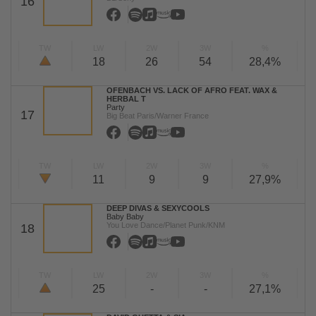
16
TW
LW
2W
3W
%
18
26
54
28,4%
OFENBACH VS. LACK OF AFRO FEAT. WAX &
HERBAL T
Party
17
Big Beat Paris/Warner France
TW
LW
2W
3W
%
11
9
9
27,9%
DEEP DIVAS & SEXYCOOLS
Baby Baby
You Love Dance/Planet Punk/KNM
18
TW
LW
2W
3W
%
25
-
-
27,1%