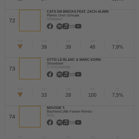
CATS ON BRICKS FEAT. ZACH ALWIN
Planes Over Ushuaia
Whitelabel
72
TW
LW
2W
3W
%
39
39
48
7,9%
OTTO LE BLANC & MARC KORN
Showdown
C 47/A 45/KNM
73
TW
LW
2W
3W
%
33
28
100
7,5%
MOUSSE T.
Boyfriend (Alle Farben Remix)
Sony
74
TW
LW
2W
3W
%