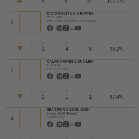
3
3
5
100,0%
DAVID GUETTA & SHOWTEK
Your Love
What A Music/Parlophone/Warner
2
TW
LW
2W
3W
%
1
4
8
96,2%
CALVIN HARRIS & DUA LIPA
One Kiss
Columbia/Sony
3
TW
LW
2W
3W
%
2
1
1
87,4%
SEAN FINN X GURU JOSH
Infinity 2018 (Mixes)
Nitron/Sony
4