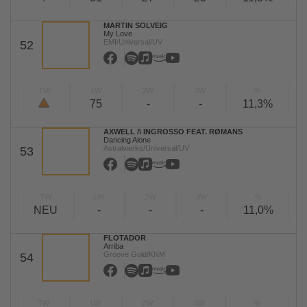
MARTIN SOLVEIG
My Love
EMI/Universal/UV
52
TW
LW
2W
3W
%
75
-
-
11,3%
AXWELL /\ INGROSSO FEAT. RØMANS
Dancing Alone
Astralwerks/Universal/UV
53
TW
LW
2W
3W
%
NEU
-
-
-
11,0%
FLOTADOR
Arriba
Groove Gold/KNM
54
TW
LW
2W
3W
%