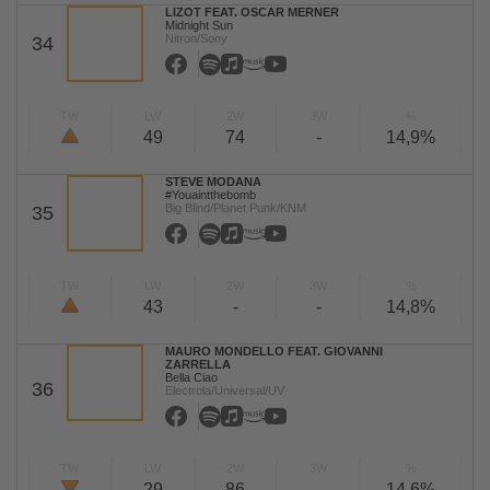
LIZOT FEAT. OSCAR MERNER
Midnight Sun
Nitron/Sony
34
TW
LW
2W
3W
%
49
74
-
14,9%
STEVE MODANA
#Youaintthebomb
Big Blind/Planet Punk/KNM
35
TW
LW
2W
3W
%
43
-
-
14,8%
MAURO MONDELLO FEAT. GIOVANNI
ZARRELLA
Bella Ciao
36
Electrola/Universal/UV
TW
LW
2W
3W
%
29
86
-
14,6%