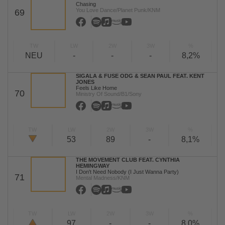
Chasing
You Love Dance/Planet Punk/KNM
69
TW
LW
2W
3W
%
NEU
-
-
-
8,2%
SIGALA & FUSE ODG & SEAN PAUL FEAT. KENT
JONES
Feels Like Home
70
Ministry Of Sound/B1/Sony
TW
LW
2W
3W
%
53
89
-
8,1%
THE MOVEMENT CLUB FEAT. CYNTHIA
HEMINGWAY
I Don't Need Nobody (I Just Wanna Party)
71
Mental Madness/KNM
TW
LW
2W
3W
%
97
-
-
8,0%