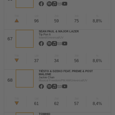
TW
LW
2W
3W
%
96
59
75
8,8%
SEAN PAUL & MAJOR LAZER
Tip Pon It
Island/Universal/UV
67
TW
LW
2W
3W
%
37
34
56
8,6%
TIËSTO & DZEKO FEAT. PREME & POST
MALONE
Jackie Chan
68
Musical Freedom/PM:AM/Universal/UV
TW
LW
2W
3W
%
61
62
57
8,4%
TOMHIO