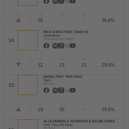
TW
LW
2W
3W
%
56
-
-
36,6%
RICO & RICO FEAT. SUNNY D
Liebeslieder
Electrola/Universal/UV
14
TW
LW
2W
3W
%
12
13
13
29,9%
HUGEL FEAT. TAIO CRUZ
Signs
Warner
15
TW
LW
2W
3W
%
19
35
-
29,5%
ALLE FARBEN & YOUNOTUS & KELVIN JONAS
Only Thing We Know
B1/Sony