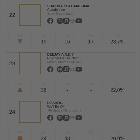
SHAKIRA FEAT. MALUMA
Clandestino
Sony Music Latin
22
TW
LW
2W
3W
%
15
16
17
23,7%
DEEJAY A.N.D.Y.
Rhythm Of The Night
Mental Madness/KNM
23
TW
LW
2W
3W
%
36
-
-
22,0%
DJ SHOG
We'll Be Ok
7th Sense/Nitron/Sony
24
TW
LW
2W
3W
%
24
43
-
20,9%