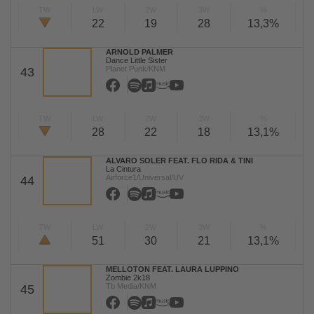
TW
LW
2W
3W
%
22
19
28
13,3%
ARNOLD PALMER
Dance Little Sister
Planet Punk/KNM
43
TW
LW
2W
3W
%
28
22
18
13,1%
ALVARO SOLER FEAT. FLO RIDA & TINI
La Cintura
Airforce1/Universal/UV
44
TW
LW
2W
3W
%
51
30
21
13,1%
MELLOTON FEAT. LAURA LUPPINO
Zombie 2k18
Tb Media/KNM
45