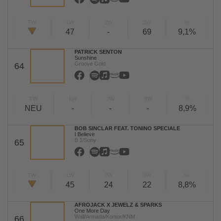
TW
LW
2W
3W
%
47
-
69
9,1%
PATRICK SENTON
Sunshine
Groove Gold
64
TW
LW
2W
3W
%
NEU
-
-
-
8,9%
BOB SINCLAR FEAT. TONINO SPECIALE
I Believe
B 1/Sony
65
TW
LW
2W
3W
%
45
24
22
8,8%
AFROJACK X JEWELZ & SPARKS
One More Day
Wall/Armada/Kontor/KNM
66