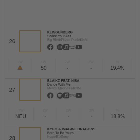
KLINGENBERG
Shake Your Ass
Big Blind/Planet Punk/KNM
26
TW
LW
2W
3W
%
50
-
-
19,4%
BLAIKZ FEAT. NISA
Dance With Me
Mental Madness/KNM
27
TW
LW
2W
3W
%
NEU
-
-
-
18,8%
KYGO & IMAGINE DRAGONS
Born To Be Yours
Kygo/B1/Sony
28