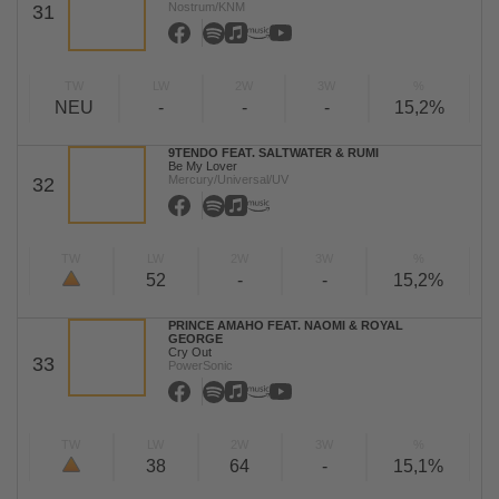
Nostrum/KNM
31
TW
LW
2W
3W
%
NEU
-
-
-
15,2%
9TENDO FEAT. SALTWATER & RUMI
Be My Lover
Mercury/Universal/UV
32
TW
LW
2W
3W
%
52
-
-
15,2%
PRINCE AMAHO FEAT. NAOMI & ROYAL
GEORGE
Cry Out
33
PowerSonic
TW
LW
2W
3W
%
38
64
-
15,1%