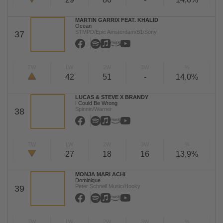
MARTIN GARRIX FEAT. KHALID
Ocean
STMPD/Epic Amsterdam/B1/Sony
37
TW
LW
2W
3W
%
42
51
-
14,0%
LUCAS & STEVE X BRANDY
I Could Be Wrong
Spinnin/Warner
38
TW
LW
2W
3W
%
27
18
16
13,9%
MONJA MARI ACHI
Dominique
Peter Schnell Music/Hooky
39
TW
LW
2W
3W
%