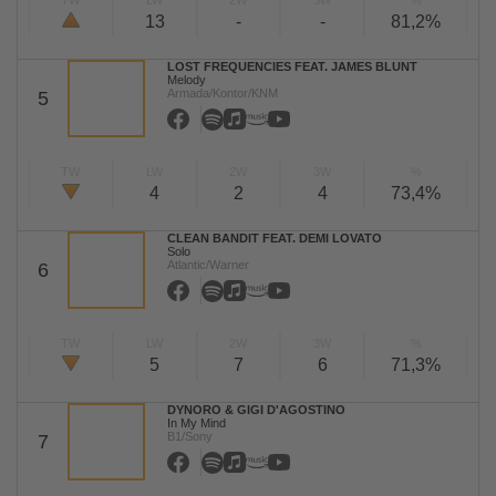
TW
LW
2W
3W
%
13
-
-
81,2%
LOST FREQUENCIES FEAT. JAMES BLUNT
Melody
Armada/Kontor/KNM
5
TW
LW
2W
3W
%
4
2
4
73,4%
CLEAN BANDIT FEAT. DEMI LOVATO
Solo
Atlantic/Warner
6
TW
LW
2W
3W
%
5
7
6
71,3%
DYNORO & GIGI D'AGOSTINO
In My Mind
B1/Sony
7