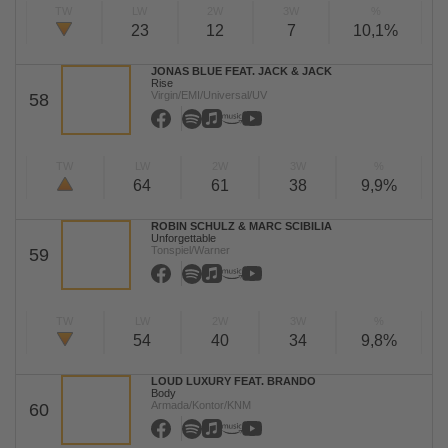
TW
LW
2W
3W
%
23
12
7
10,1%
JONAS BLUE FEAT. JACK & JACK
Rise
Virgin/EMI/Universal/UV
58
TW
LW
2W
3W
%
64
61
38
9,9%
ROBIN SCHULZ & MARC SCIBILIA
Unforgettable
Tonspiel/Warner
59
TW
LW
2W
3W
%
54
40
34
9,8%
LOUD LUXURY FEAT. BRANDO
Body
Armada/Kontor/KNM
60