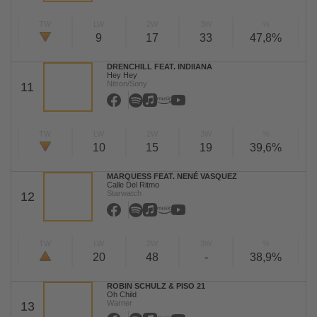
TW
LW
2W
3W
%
9
17
33
47,8%
DRENCHILL FEAT. INDIIANA
Hey Hey
Nitron/Sony
11
TW
LW
2W
3W
%
10
15
19
39,6%
MARQUESS FEAT. NENÉ VASQUEZ
Calle Del Ritmo
Starwatch
12
TW
LW
2W
3W
%
20
48
-
38,9%
ROBIN SCHULZ & PISO 21
Oh Child
Warner
13