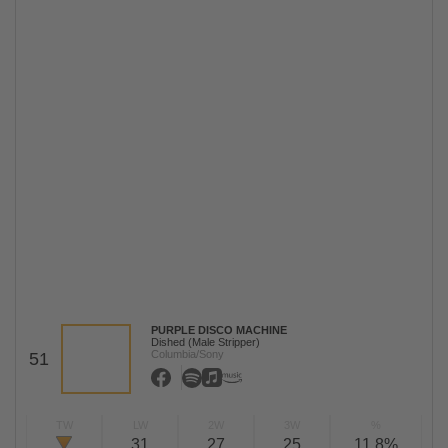
PURPLE DISCO MACHINE
Dished (Male Stripper)
Columbia/Sony
51
TW
LW
2W
3W
%
31
27
25
11,8%