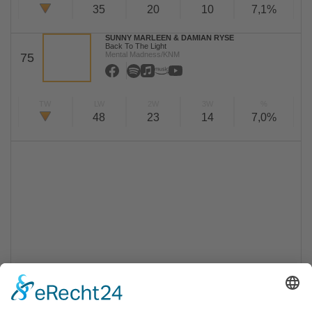
35
20
10
7,1%
SUNNY MARLEEN & DAMIAN RYSE
Back To The Light
Mental Madness/KNM
75
TW
LW
2W
3W
%
48
23
14
7,0%