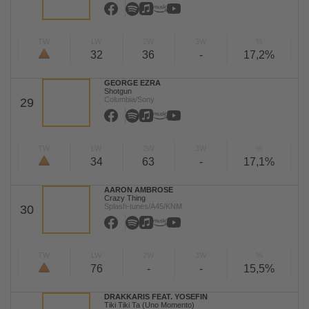
TW
LW
2W
3W
%
32
36
-
17,2%
GEORGE EZRA
Shotgun
Columbia/Sony
29
TW
LW
2W
3W
%
34
63
-
17,1%
AARON AMBROSE
Crazy Thing
Splash-tunes/A45/KNM
30
TW
LW
2W
3W
%
76
-
-
15,5%
DRAKKARIS FEAT. YOSEFIN
Tiki Tiki Ta (Uno Momento)