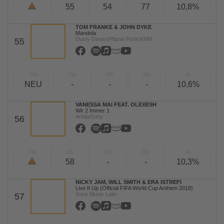
55
54
77
10,8%
TOM FRANKE & JOHN DYKE
Mandela
Dusty Desert/Planet Punk/KNM
55
TW
LW
2W
3W
%
NEU
-
-
-
10,6%
VANESSA MAI FEAT. OLEXESH
Wir 2 Immer 1
Ariola/Sony
56
TW
LW
2W
3W
%
58
-
-
10,3%
NICKY JAM, WILL SMITH & ERA ISTREFI
Live It Up (Official FIFA World Cup Anthem 2018)
Sony Music Latin
57