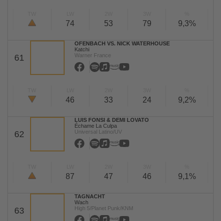
TW
LW
2W
3W
%
74
53
79
9,3%
OFENBACH VS. NICK WATERHOUSE
Katchi
Warner France
61
TW
LW
2W
3W
%
46
33
24
9,2%
LUIS FONSI & DEMI LOVATO
Échame La Culpa
Universal Latino/UV
62
TW
LW
2W
3W
%
87
47
46
9,1%
TAGNACHT
Wach
High 5/Planet Punk/KNM
63