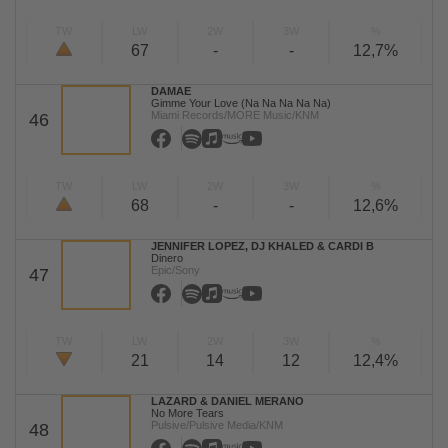
TW
LW
2W
3W
%
67
-
-
12,7%
DAMAE
Gimme Your Love (Na Na Na Na Na)
Miami Records/MORE Music/KNM
46
TW
LW
2W
3W
%
68
-
-
12,6%
JENNIFER LOPEZ, DJ KHALED & CARDI B
Dinero
Epic/Sony
47
TW
LW
2W
3W
%
21
14
12
12,4%
LAZARD & DANIEL MERANO
No More Tears
Pulsive/Pulsive Media/KNM
48