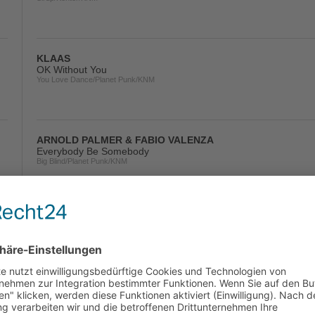
KLAAS
OK Without You
You Love Dance/Planet Punk/KNM
ARNOLD PALMER & FABIO VALENZA
Everybody Be Somebody
Big Blind/Planet Punk/KNM
EL PROFESOR
Bella Ciao (Hugel Remix)
Scorpio/Kontor/KNM
LOST FREQUENCIES FEAT. NGHBRS
Like I Love You