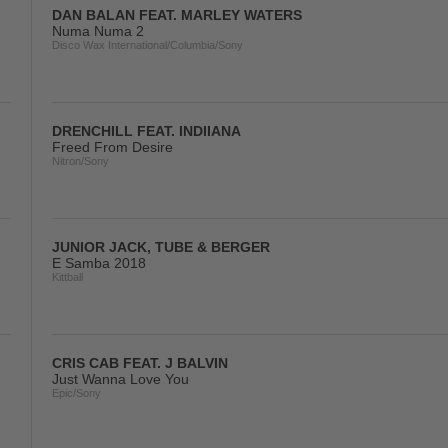
DAN BALAN FEAT. MARLEY WATERS
Numa Numa 2
Disco Wax International/Columbia/Sony
DRENCHILL FEAT. INDIIANA
Freed From Desire
Nitron/Sony
JUNIOR JACK, TUBE & BERGER
E Samba 2018
Kittball
CRIS CAB FEAT. J BALVIN
Just Wanna Love You
Epic/Sony