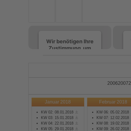
Wir benötigen Ihre
Zustimmung, um
den Spotify-
Service zu laden!
Wir verwenden Spotify,
um Inhalte einzubetten.
2006
2007
2
Dieser Service kann
Daten zu Ihren
Aktivitäten sammeln.
Januar 2018
Februar 2018
Bitte lesen Sie die Details
durch und stimmen Sie
KW 02: 08.01.2018
KW 06: 05.02.2018
KW 03: 15.01.2018
KW 07: 12.02.2018
der Nutzung des Service
KW 04: 22.01.2018
KW 08: 19.02.2018
zu, um diese Inhalte
KW 05: 29.01.2018
KW 09: 26.02.2018
anzuzeigen.