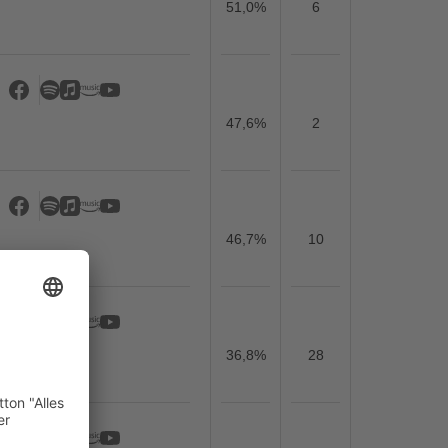
51,0%
6
47,6%
2
46,7%
10
36,8%
28