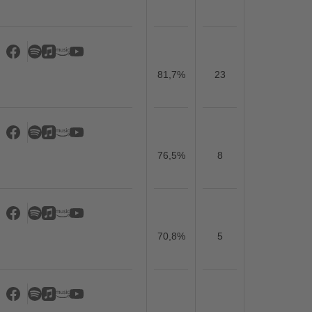
81,7%
23
76,5%
8
70,8%
5