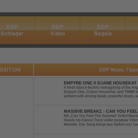
DDP
DDP
DDP
Schlager
Video
Regeln
 POSITION
DDP Music Tipp
EMPYRE ONE X DJANE HOUSEKAT 
TONIGHT
A fresh dance-techno reimagining of the Ang
Empyre One, DJane HouseKat, and TMBR brea
anthem with driving beats, powerful drops, 
Blending nostalgia with contemporary dancefl
MASSIVE BREAKZ - CAN YOU FEE
Mit „Can You Feel The Summer“ liefert Mas
Hands Up Dance-Track voller positiver Vibe
Melodie. Der Song bringt das Gefühl von So
Nächten direkt auf die Tanzfläche – perfekt fü