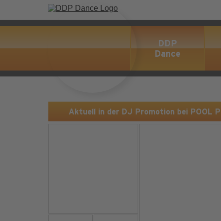
DDP
Dance
Aktuell in der DJ Promotion bei POOL