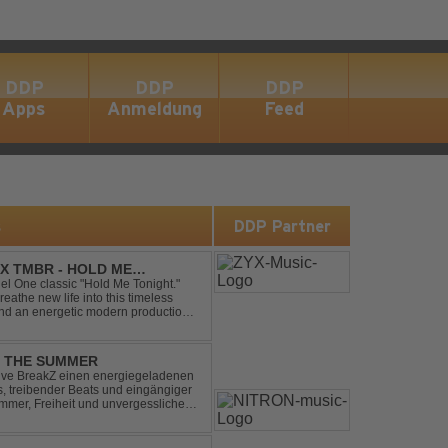
DDP
DDP
DDP
Apps
Anmeldung
Feed
s
DDP Partner
X TMBR - HOLD ME
el One classic "Hold Me Tonight."
the new life into this timeless
and an energetic modern production.
oor energy, this cover...
L THE SUMMER
sive BreakZ einen energiegeladenen
s, treibender Beats und eingängiger
mmer, Freiheit und unvergesslichen
r Clubs, Festivals...