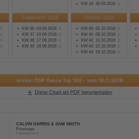
KW 18: 30.04.2018
Mehr Informationen
Mehr Informationen
September 2018
Oktober 2018
KW 36: 03.09.2018
KW 40: 01.10.2018
Akzeptieren
Akzeptieren
KW 37: 10.09.2018
KW 41: 08.10.2018
KW 38: 17.09.2018
KW 42: 15.10.2018
powered by
Usercentrics
powered by
Usercentric
KW 39: 24.09.2018
KW 43: 22.10.2018
Consent Management
Consent Management
KW 44: 29.10.2018
Platform
&
eRecht24
Platform
&
eRecht24
Archiv: DDP Dance Top 100 - vom 19.11.2018
Diese Chart als PDF herunterladen
CALVIN HARRIS & SAM SMITH
Promises
Columbia/Sony