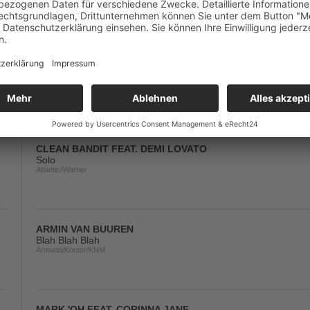
Armada/Kontor/KNM
OLLY MURS FEAT. SNOOP DOGG
Moves
RCA/Sony
CLEAN BANDIT FEAT. DEMI LOVATO
Solo
Atlantic/Warner
ARMIN VAN BUUREN
Blah Blah Blah
Armada/Kontor/KNM
MARK 'OH FEAT. CORINNA JANE