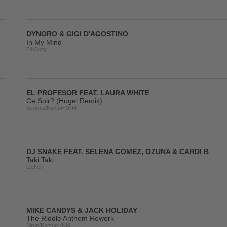
DYNORO & GIGI D'AGOSTINO
In My Mind
B1/Sony
EL PROFESOR FEAT. LAURA WHITE
Ce Soir? (Hugel Remix)
Scorpio/Kontor/KNM
DJ SNAKE FEAT. SELENA GOMEZ, OZUNA & CARDI B
Taki Taki
Geffen
MIKE CANDYS & JACK HOLIDAY
The Riddle Anthem Rework
Sirup/Kontor/KNM