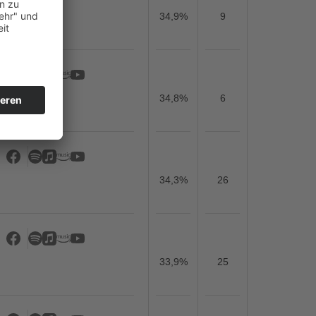
34,9%
9
34,8%
6
34,3%
26
33,9%
25