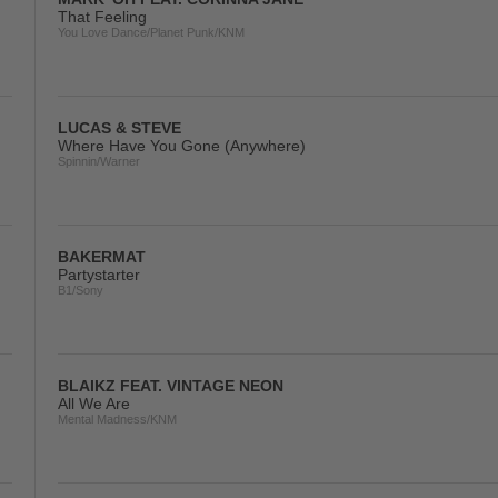
That Feeling
You Love Dance/Planet Punk/KNM
LUCAS & STEVE
Where Have You Gone (Anywhere)
Spinnin/Warner
BAKERMAT
Partystarter
B1/Sony
BLAIKZ FEAT. VINTAGE NEON
All We Are
Mental Madness/KNM