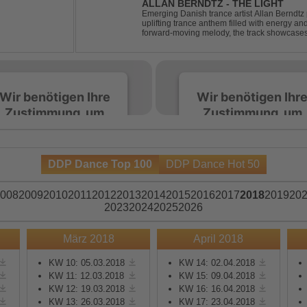
ALLAN BERNDTZ - THE LIGHT
Emerging Danish trance artist Allan Berndtz 
uplifting trance anthem filled with energy an
forward-moving melody, the track showcases t
Future Sequence release.
Wir benötigen Ihre
Wir benötigen Ihr
Zustimmung, um
Zustimmung, um
den Spotify-
den Spotify-
Service zu laden!
Service zu laden!
DDP Dance Top 100
DDP Dance Hot 50
Wir verwenden Spotify,
Wir verwenden Spotify,
um Inhalte einzubetten.
um Inhalte einzubetten.
008
2009
2010
2011
2012
2013
2014
2015
2016
2017
2018
2019
20
Dieser Service kann
Dieser Service kann
2023
2024
2025
2026
Daten zu Ihren
Daten zu Ihren
Aktivitäten sammeln.
Aktivitäten sammeln.
März 2018
April 2018
Bitte lesen Sie die Details
Bitte lesen Sie die Detail
durch und stimmen Sie
durch und stimmen Sie
KW 10: 05.03.2018
KW 14: 02.04.2018
KW 11: 12.03.2018
KW 15: 09.04.2018
der Nutzung des Service
der Nutzung des Servic
KW 12: 19.03.2018
KW 16: 16.04.2018
zu, um diese Inhalte
zu, um diese Inhalte
KW 13: 26.03.2018
KW 17: 23.04.2018
anzuzeigen.
anzuzeigen.