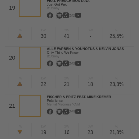
FEAT. FRENCH MONTANA
Just Got Paid
19
B1/Sony
TW
LW
2W
3W
%
30
41
-
25,5%
ALLE FARBEN & YOUNOTUS & KELVIN JONAS
Only Thing We Know
B1/Sony
20
TW
LW
2W
3W
%
22
21
18
23,3%
FISCHER & FRITZ FEAT. MIKE KREMER
Polarlichter
Mental Madness/KNM
21
TW
LW
2W
3W
%
19
16
23
21,8%