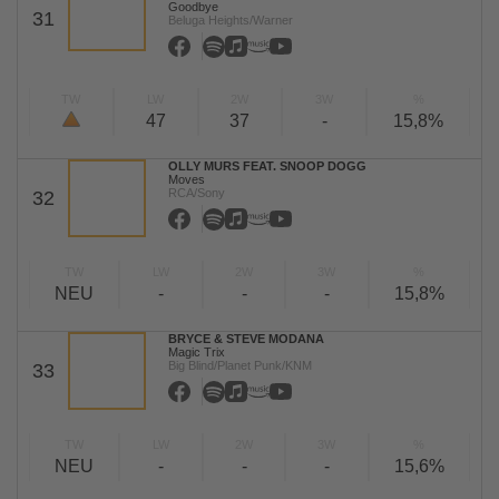
Goodbye
31
Beluga Heights/Warner
TW
LW
2W
3W
%
47
37
-
15,8%
OLLY MURS FEAT. SNOOP DOGG
Moves
RCA/Sony
32
TW
LW
2W
3W
%
NEU
-
-
-
15,8%
BRYCE & STEVE MODANA
Magic Trix
Big Blind/Planet Punk/KNM
33
TW
LW
2W
3W
%
NEU
-
-
-
15,6%