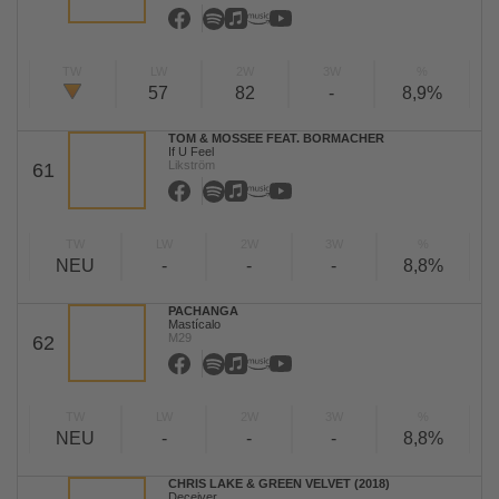
TW
LW
2W
3W
%
57
82
-
8,9%
TOM & MOSSEE FEAT. BORMACHER
If U Feel
Likström
61
TW
LW
2W
3W
%
NEU
-
-
-
8,8%
PACHANGA
Mastícalo
M29
62
TW
LW
2W
3W
%
NEU
-
-
-
8,8%
CHRIS LAKE & GREEN VELVET (2018)
Deceiver