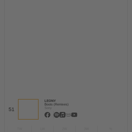
LEONY
Boots (Remixes)
Sony
51
TW
LW
2W
3W
%