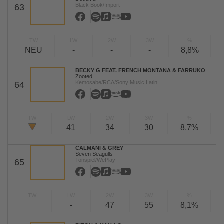
Black Book/Import
63
TW
LW
2W
3W
%
NEU
-
-
-
8,8%
BECKY G FEAT. FRENCH MONTANA & FARRUKO
Zooted
Kemosabe/RCA/Sony Music Latin
64
TW
LW
2W
3W
%
41
34
30
8,7%
CALMANI & GREY
Seven Seagulls
Tonspiel/WePlay
65
TW
LW
2W
3W
%
-
47
55
8,1%