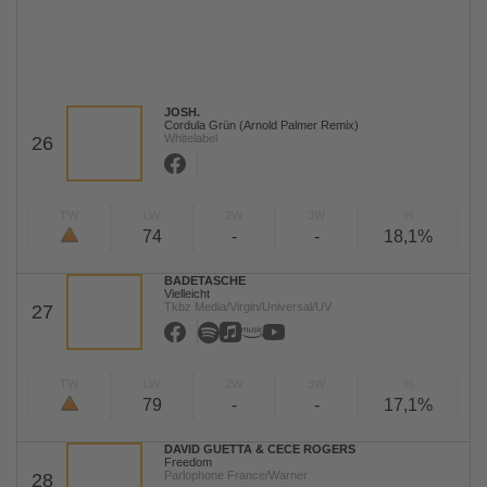
JOSH.
Cordula Grün (Arnold Palmer Remix)
Whitelabel
26
TW
LW
2W
3W
%
74
-
-
18,1%
BADETASCHE
Vielleicht
Tkbz Media/Virgin/Universal/UV
27
TW
LW
2W
3W
%
79
-
-
17,1%
DAVID GUETTA & CECE ROGERS
Freedom
Parlophone France/Warner
28