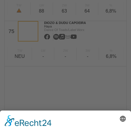
TW
LW
2W
3W
%
88
63
64
6,8%
DIOZO & DUDU CAPOEIRA
Haya
Dance Of Toads/Label Worx
75
TW
LW
2W
3W
%
NEU
-
-
-
6,8%