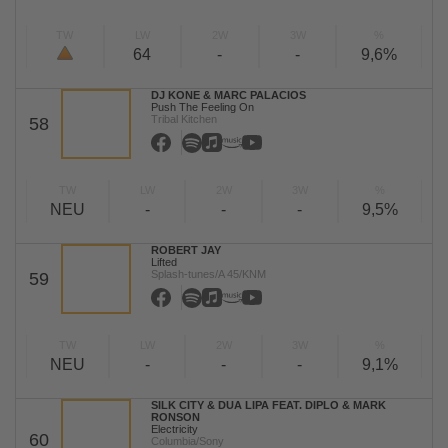
TW
LW
2W
3W
%
64
-
-
9,6%
DJ KONE & MARC PALACIOS
Push The Feeling On
Tribal Kitchen
58
TW
LW
2W
3W
%
NEU
-
-
-
9,5%
ROBERT JAY
Lifted
Splash-tunes/A 45/KNM
59
TW
LW
2W
3W
%
NEU
-
-
-
9,1%
SILK CITY & DUA LIPA FEAT. DIPLO & MARK
RONSON
Electricity
60
Columbia/Sony