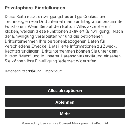
KOLABEECH FEAT. BETSY
Everybody's Free
Long Island/Warner
76
TW
LW
2W
3W
%
NEU
-
-
-
6,7%
OLIVER HELDENS & SIDNEY SAMSON
Riverside 2099
Heldeep/Spinnin/FUGA
77
TW
LW
2W
3W
%
32
27
21
6,6%