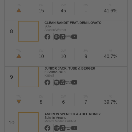
TW
LW
2W
3W
%
15
45
-
41,6%
CLEAN BANDIT FEAT. DEMI LOVATO
Solo
Atlantic/Warner
8
TW
LW
2W
3W
%
10
10
9
40,7%
JUNIOR JACK, TUBE & BERGER
E Samba 2018
Kittball
9
TW
LW
2W
3W
%
8
6
7
39,7%
ANDREW SPENCER & ABEL ROMEZ
Spinnin' Around
Mental Madness/KNM
10