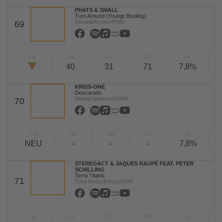
PHATS & SMALL
Turn Around (Youngr Bootleg)
Armada/Kontor/KNM
69
TW
LW
2W
3W
%
40
31
71
7,8%
KRISS-ONE
Descarado
Mental Madness/KNM
70
TW
LW
2W
3W
%
NEU
-
-
-
7,8%
STEREOACT & JAQUES RAUPÉ FEAT. PETER
SCHILLING
Terra Titanic
71
Toka Beatz/Kontor/KNM
TW
LW
2W
3W
%