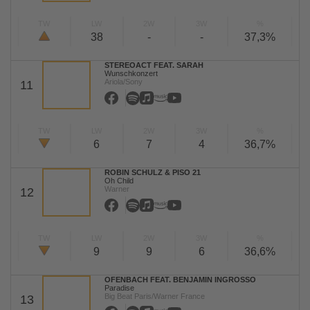
TW
LW
2W
3W
%
38
-
-
37,3%
STEREOACT FEAT. SARAH
Wunschkonzert
Ariola/Sony
11
TW
LW
2W
3W
%
6
7
4
36,7%
ROBIN SCHULZ & PISO 21
Oh Child
Warner
12
TW
LW
2W
3W
%
9
9
6
36,6%
OFENBACH FEAT. BENJAMIN INGROSSO
Paradise
Big Beat Paris/Warner France
13