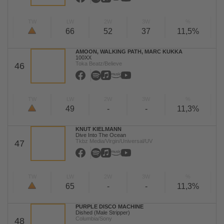
TW
LW
2W
3W
%
66
52
37
11,5%
AMOON, WALKING PATH, MARC KUKKA
100XX
Toka Beatz/Believe
46
TW
LW
2W
3W
%
49
-
-
11,3%
KNUT KIELMANN
Dive Into The Ocean
Tkbz Media/Virgin/Universal/UV
47
TW
LW
2W
3W
%
65
-
-
11,3%
PURPLE DISCO MACHINE
Dished (Male Stripper)
Columbia/Sony
48