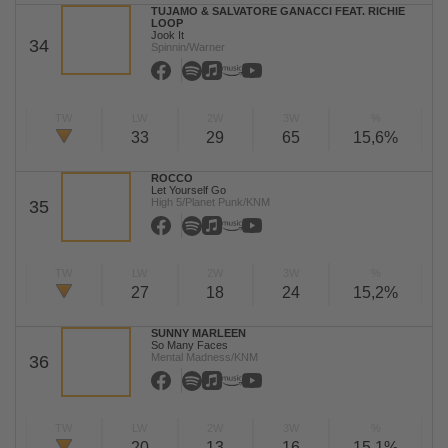
TUJAMO & SALVATORE GANACCI FEAT. RICHIE
LOOP
Jook It
34
Spinnin/Warner
TW
LW
2W
3W
%
33
29
65
15,6%
ROCCO
Let Yourself Go
High 5/Planet Punk/KNM
35
TW
LW
2W
3W
%
27
18
24
15,2%
SUNNY MARLEEN
So Many Faces
Mental Madness/KNM
36
TW
LW
2W
3W
%
20
13
16
15,1%