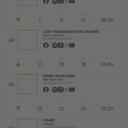
TW
LW
2W
3W
%
7
5
11
35,1%
LOST FREQUENCIES FEAT. NGHBRS
Like I Love You
Armada/Kontor/KNM
14
TW
LW
2W
3W
%
17
25
78
33,4%
ARMIN VAN BUUREN
Blah Blah Blah
Armada/Kontor/KNM
15
TW
LW
2W
3W
%
11
11
10
33,2%
FISHER
Losing It
Catch & Release/Import