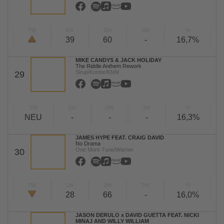
TW
LW
2W
3W
%
39
60
-
16,7%
MIKE CANDYS & JACK HOLIDAY
The Riddle Anthem Rework
Sirup/Kontor/KNM
29
TW
LW
2W
3W
%
NEU
-
-
-
16,3%
JAMES HYPE FEAT. CRAIG DAVID
No Drama
One More Tune/Warner
30
TW
LW
2W
3W
%
28
66
-
16,0%
JASON DERULO x DAVID GUETTA FEAT. NICKI
MINAJ AND WILLY WILLIAM