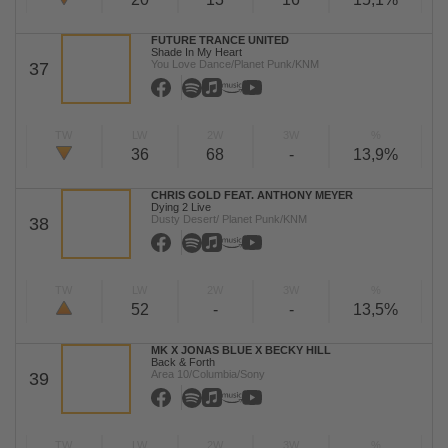
FUTURE TRANCE UNITED
Shade In My Heart
You Love Dance/Planet Punk/KNM
37
TW
LW
2W
3W
%
36
68
-
13,9%
CHRIS GOLD FEAT. ANTHONY MEYER
Dying 2 Live
Dusty Desert/ Planet Punk/KNM
38
TW
LW
2W
3W
%
52
-
-
13,5%
MK X JONAS BLUE X BECKY HILL
Back & Forth
Area 10/Columbia/Sony
39
TW
LW
2W
3W
%