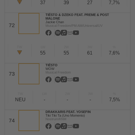
37
39
27
7,7%
TIËSTO & DZEKO FEAT. PREME & POST
MALONE
Jackie Chan
72
Musical Freedom/PM:AM/Universal/UV
TW
LW
2W
3W
%
55
55
61
7,6%
TIËSTO
WOW
Musical Freedom
73
TW
LW
2W
3W
%
NEU
-
-
-
7,5%
DRAKKARIS FEAT. YOSEFIN
Tiki Tiki Ta (Uno Momento)
Nostrum/KNM
74