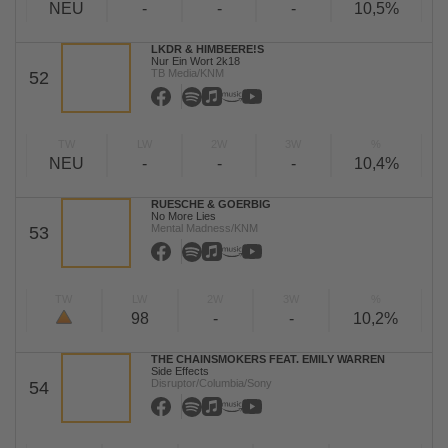
NEU
-
-
-
10,5%
LKDR & HIMBEERE!S
Nur Ein Wort 2k18
TB Media/KNM
52
TW
LW
2W
3W
%
NEU
-
-
-
10,4%
RUESCHE & GOERBIG
No More Lies
Mental Madness/KNM
53
TW
LW
2W
3W
%
98
-
-
10,2%
THE CHAINSMOKERS FEAT. EMILY WARREN
Side Effects
Disruptor/Columbia/Sony
54