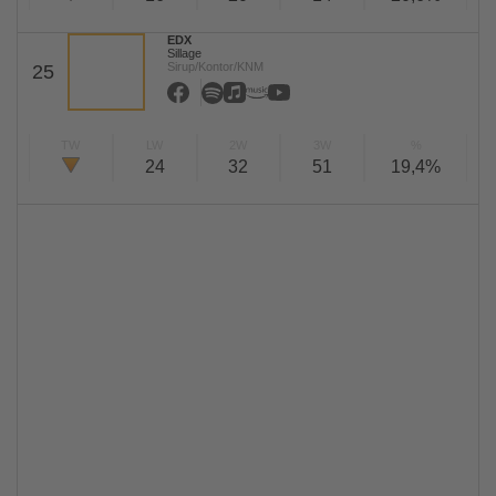
EDX
Sillage
Sirup/Kontor/KNM
25
TW
LW
2W
3W
%
24
32
51
19,4%