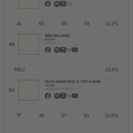
TW
LW
2W
3W
%
68
69
59
11,2%
MIKE WILLIAMS
Rocket
Spinnin
49
TW
LW
2W
3W
%
NEU
-
-
-
10,6%
FELIX JAEHN FEAT. R. CITY & BORI
Jennie
Virgin/Universal/UV
50
TW
LW
2W
3W
%
46
57
53
10,6%