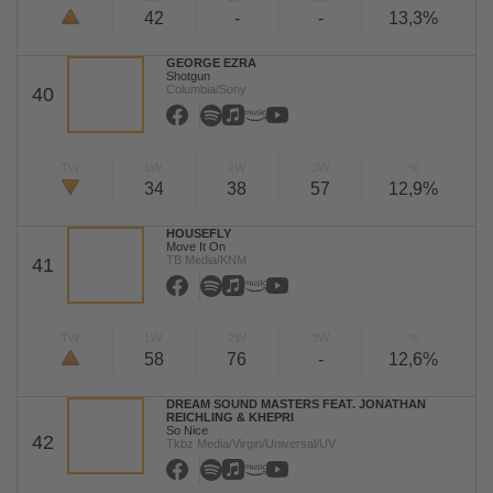
42
-
-
13,3%
GEORGE EZRA
Shotgun
Columbia/Sony
40
TW
LW
2W
3W
%
34
38
57
12,9%
HOUSEFLY
Move It On
TB Media/KNM
41
TW
LW
2W
3W
%
58
76
-
12,6%
DREAM SOUND MASTERS FEAT. JONATHAN
REICHLING & KHEPRI
So Nice
42
Tkbz Media/Virgin/Universal/UV