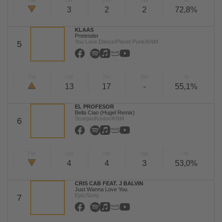
TW
LW
2W
3W
%
3
2
2
72,8%
KLAAS
Pretender
You Love Dance/Planet Punk/KNM
5
TW
LW
2W
3W
%
13
17
-
55,1%
EL PROFESOR
Bella Ciao (Hugel Remix)
Scorpio/Kontor/KNM
6
TW
LW
2W
3W
%
4
4
3
53,0%
CRIS CAB FEAT. J BALVIN
Just Wanna Love You
Epic/Sony
7