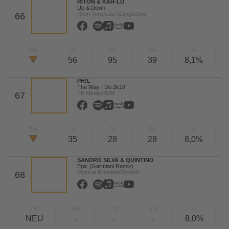
RITON & KAH-LO
Up & Down
Riton Time/Last Gang/eOne
66
TW
LW
2W
3W
%
56
95
39
8,1%
PH!L
The Way I Do 2k18
TB Media/KNM
67
TW
LW
2W
3W
%
35
28
28
8,0%
SANDRO SILVA & QUINTINO
Epic (Garmiani Remix)
Musical Freedom/Spinnin
68
TW
LW
2W
3W
%
NEU
-
-
-
8,0%