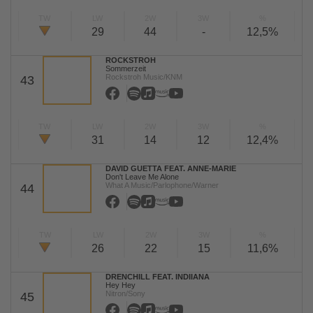
TW
LW
2W
3W
%
29
44
-
12,5%
ROCKSTROH
Sommerzeit
Rockstroh Music/KNM
43
TW
LW
2W
3W
%
31
14
12
12,4%
DAVID GUETTA FEAT. ANNE-MARIE
Don't Leave Me Alone
What A Music/Parlophone/Warner
44
TW
LW
2W
3W
%
26
22
15
11,6%
DRENCHILL FEAT. INDIIANA
Hey Hey
Nitron/Sony
45