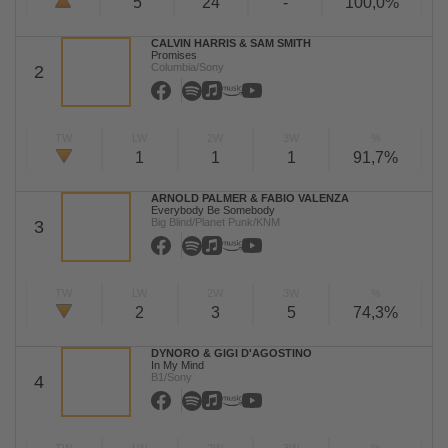
5
24
-
100,0%
CALVIN HARRIS & SAM SMITH
Promises
Columbia/Sony
2
TW
LW
2W
3W
%
1
1
1
91,7%
ARNOLD PALMER & FABIO VALENZA
Everybody Be Somebody
Big Blind/Planet Punk/KNM
3
TW
LW
2W
3W
%
2
3
5
74,3%
DYNORO & GIGI D'AGOSTINO
In My Mind
B1/Sony
4