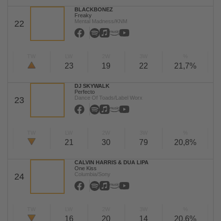
BLACKBONEZ
Freaky
Mental Madness/KNM
22
TW
LW
2W
3W
%
23
19
22
21,7%
DJ SKYWALK
Perfecto
Dance Of Toads/Label Worx
23
TW
LW
2W
3W
%
21
30
79
20,8%
CALVIN HARRIS & DUA LIPA
One Kiss
Columbia/Sony
24
TW
LW
2W
3W
%
16
20
14
20,6%