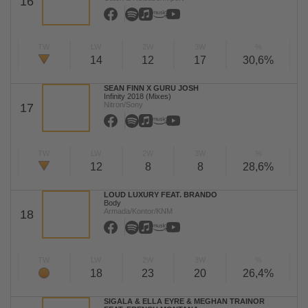
16
TW
LW
2W
3W
%
14
12
17
30,6%
SEAN FINN X GURU JOSH
Infinity 2018 (Mixes)
Nitron/Sony
17
TW
LW
2W
3W
%
12
8
8
28,6%
LOUD LUXURY FEAT. BRANDO
Body
Armada/Kontor/KNM
18
TW
LW
2W
3W
%
18
23
20
26,4%
SIGALA & ELLA EYRE & MEGHAN TRAINOR