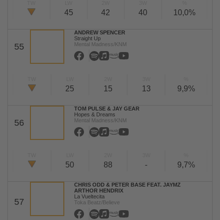
TW
LW
2W
3W
%
45
42
40
10,0%
ANDREW SPENCER
Straight Up
Mental Madness/KNM
55
TW
LW
2W
3W
%
25
15
13
9,9%
TOM PULSE & JAY GEAR
Hopes & Dreams
Mental Madness/KNM
56
TW
LW
2W
3W
%
50
88
-
9,7%
CHRIS ODD & PETER BASE FEAT. JAYMZ
ARTHOR HENDRIX
La Vueltecita
57
Toka Beatz/Believe