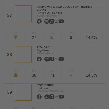
DEEP DIVAS & SEXYCOOLS FEAT. BARRETT
CRAKE
Rhythm Of The Night
37
Planet Punk/KNM
TW
LW
2W
3W
%
27
15
6
14,4%
RITA ORA
Anywhere
Atlantic/Warner
38
TW
LW
2W
3W
%
38
71
-
14,3%
ROCKSTROH
Kind Sein
Rockstroh Music/KNM
39
TW
LW
2W
3W
%