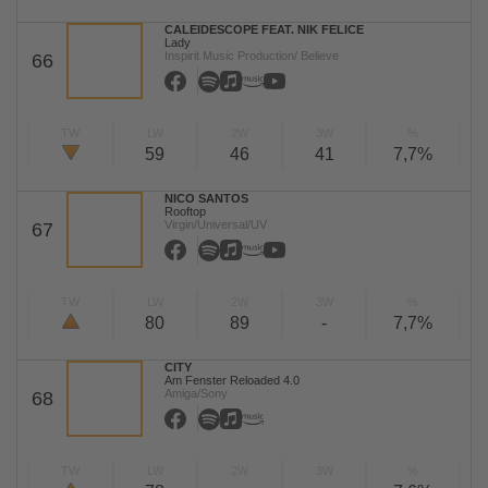
CALEIDESCOPE FEAT. NIK FELICE
Lady
Inspirit Music Production/ Believe
66
TW
LW
2W
3W
%
59
46
41
7,7%
NICO SANTOS
Rooftop
Virgin/Universal/UV
67
TW
LW
2W
3W
%
80
89
-
7,7%
CITY
Am Fenster Reloaded 4.0
Amiga/Sony
68
TW
LW
2W
3W
%