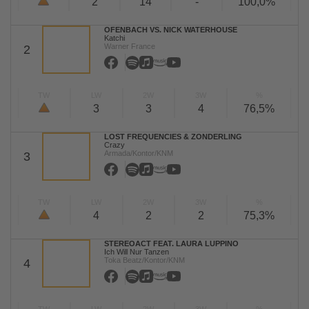
2
14
-
100,0%
OFENBACH VS. NICK WATERHOUSE
Katchi
Warner France
2
TW
LW
2W
3W
%
3
3
4
76,5%
LOST FREQUENCIES & ZONDERLING
Crazy
Armada/Kontor/KNM
3
TW
LW
2W
3W
%
4
2
2
75,3%
STEREOACT FEAT. LAURA LUPPINO
Ich Will Nur Tanzen
Toka Beatz/Kontor/KNM
4