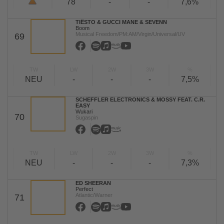
78
-
-
7,6%
TIËSTO & GUCCI MANE & SEVENN
Boom
Musical Freedom/PM:AM/Virgin/Universal/UV
69
TW
LW
2W
3W
%
NEU
-
-
-
7,5%
SCHEFFLER ELECTRONICS & MOSSY FEAT. C.R.
EASY
Wukari
70
Sugaspin
TW
LW
2W
3W
%
NEU
-
-
-
7,3%
ED SHEERAN
Perfect
Atlantic/Warner
71