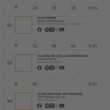
TW
LW
2W
3W
%
24
20
19
9,5%
ALLE FARBEN
Sonoro (2018 Rework)
Synesthesia/Guesstimate/Zebralution
52
TW
LW
2W
3W
%
51
59
54
9,3%
YOLANDA BE COOL & MASSIVEDRUM
Hacia La Noche
Sweat It Out!/Believe
53
TW
LW
2W
3W
%
94
-
-
9,1%
ALLEN WISH FEAT. NOT PROFANE
I Don't Wanna Lose You
Planet Punk/KNM
54