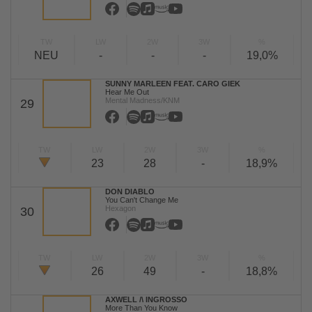
TW
LW
2W
3W
%
NEU
-
-
-
19,0%
SUNNY MARLEEN FEAT. CARO GIEK
Hear Me Out
Mental Madness/KNM
29
TW
LW
2W
3W
%
23
28
-
18,9%
DON DIABLO
You Can't Change Me
Hexagon
30
TW
LW
2W
3W
%
26
49
-
18,8%
AXWELL /\ INGROSSO
More Than You Know