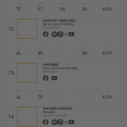
TW
LW
2W
3W
%
57
34
26
6,6%
GESTÖRT ABER GEIL
Be My Now (2018 Mix)
Kontor/KNM
72
TW
LW
2W
3W
%
99
-
98
6,5%
GINUWINE
Pony (Richstatic Bootleg)
Whitelabel
73
TW
LW
2W
3W
%
75
-
-
6,5%
VAN DER KARSTEN
Rebellion
Planet Punk/KNM
74