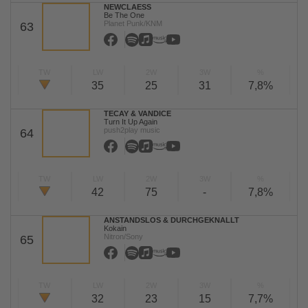
NEWCLAESS
Be The One
Planet Punk/KNM
63
TW
LW
2W
3W
%
35
25
31
7,8%
TECAY & VANDICE
Turn It Up Again
push2play music
64
TW
LW
2W
3W
%
42
75
-
7,8%
ANSTANDSLOS & DURCHGEKNALLT
Kokain
Nitron/Sony
65
TW
LW
2W
3W
%
32
23
15
7,7%