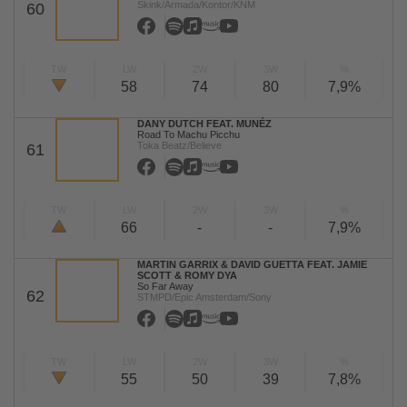
Skink/Armada/Kontor/KNM
60
TW
LW
2W
3W
%
58
74
80
7,9%
DANY DUTCH FEAT. MUNÉZ
Road To Machu Picchu
Toka Beatz/Believe
61
TW
LW
2W
3W
%
66
-
-
7,9%
MARTIN GARRIX & DAVID GUETTA FEAT. JAMIE
SCOTT & ROMY DYA
So Far Away
62
STMPD/Epic Amsterdam/Sony
TW
LW
2W
3W
%
55
50
39
7,8%