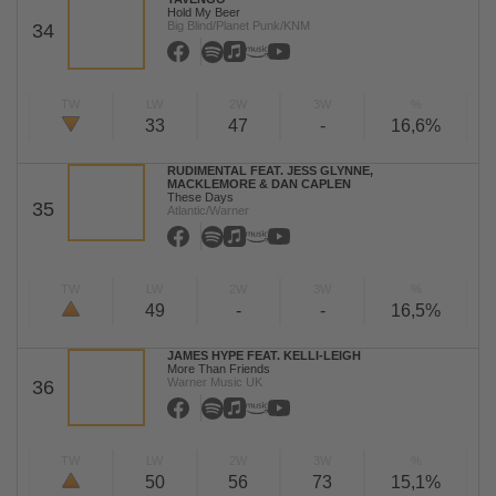
Hold My Beer
Big Blind/Planet Punk/KNM
34
TW
LW
2W
3W
%
33
47
-
16,6%
RUDIMENTAL FEAT. JESS GLYNNE,
MACKLEMORE & DAN CAPLEN
These Days
35
Atlantic/Warner
TW
LW
2W
3W
%
49
-
-
16,5%
JAMES HYPE FEAT. KELLI-LEIGH
More Than Friends
Warner Music UK
36
TW
LW
2W
3W
%
50
56
73
15,1%