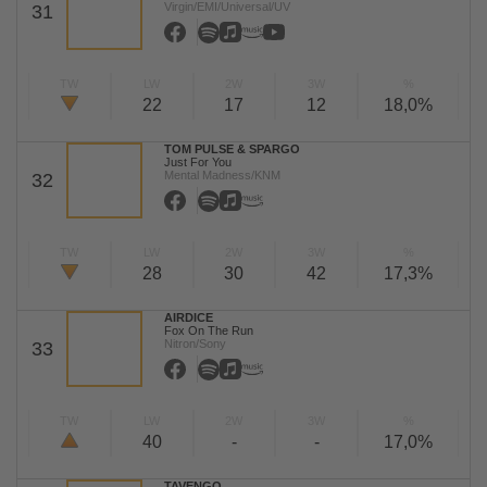
Virgin/EMI/Universal/UV
31
TW
LW
2W
3W
%
22
17
12
18,0%
TOM PULSE & SPARGO
Just For You
Mental Madness/KNM
32
TW
LW
2W
3W
%
28
30
42
17,3%
AIRDICE
Fox On The Run
Nitron/Sony
33
TW
LW
2W
3W
%
40
-
-
17,0%
TAVENGO