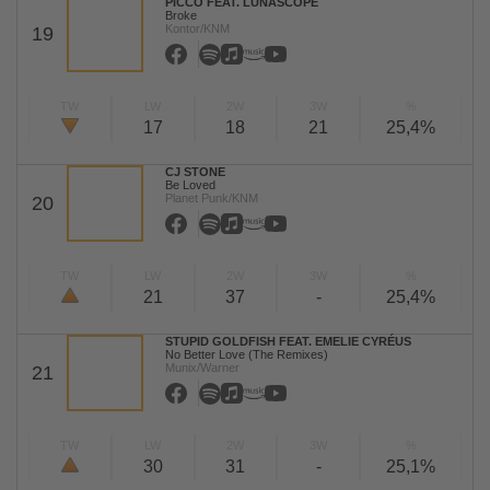
PICCO FEAT. LUNASCOPE
Broke
Kontor/KNM
19
TW
LW
2W
3W
%
17
18
21
25,4%
CJ STONE
Be Loved
Planet Punk/KNM
20
TW
LW
2W
3W
%
21
37
-
25,4%
STUPID GOLDFISH FEAT. EMELIE CYRÉUS
No Better Love (The Remixes)
Munix/Warner
21
TW
LW
2W
3W
%
30
31
-
25,1%