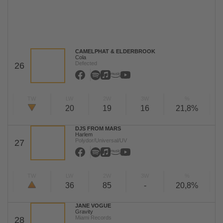
CAMELPHAT & ELDERBROOK
Cola
Defected
26
TW
LW
2W
3W
%
20
19
16
21,8%
DJS FROM MARS
Harlem
Polydor/Universal/UV
27
TW
LW
2W
3W
%
36
85
-
20,8%
JANE VOGUE
Gravity
Miami Records
28