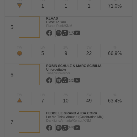
TW
LW
2W
3W
%
1
1
1
71,0%
KLAAS
Close To You
Planet Punk/KNM
5
TW
LW
2W
3W
%
5
9
22
66,9%
ROBIN SCHULZ & MARC SCIBILIA
Unforgettable
Tonspiel/Warner
6
TW
LW
2W
3W
%
7
10
49
63,4%
FEDDE LE GRAND & IDA CORR
Let Me Think About It (Celebration Mix)
Darklight/Armada/Kontor/KNM
7