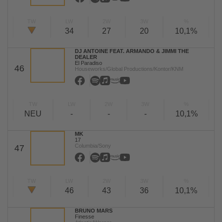
TW
LW
2W
3W
%
34
27
20
10,1%
DJ ANTOINE FEAT. ARMANDO & JIMMI THE
DEALER
El Paradiso
46
Houseworks/Global Productions/Kontor/KNM
TW
LW
2W
3W
%
NEU
-
-
-
10,1%
MK
17
Columbia/Sony
47
TW
LW
2W
3W
%
46
43
36
10,1%
BRUNO MARS
Finesse