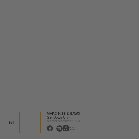
MARC KISS & SAWO
Get Down On It
Mental Madness/KNM
51