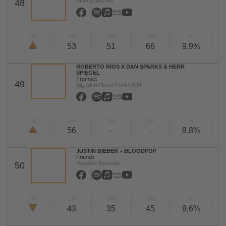
Atlantic/Warner
48
TW
LW
2W
3W
%
53
51
66
9,9%
ROBERTO RIOS X DAN SPARKS & HERR
SPIEGEL
Trumpet
49
Big Blind/Planet Punk/KNM
TW
LW
2W
3W
%
56
-
-
9,8%
JUSTIN BIEBER + BLOODPOP
Friends
Republic Records
50
TW
LW
2W
3W
%
43
35
45
9,6%