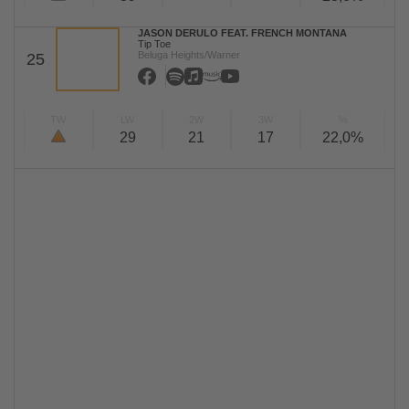
JASON DERULO FEAT. FRENCH MONTANA
Tip Toe
Beluga Heights/Warner
25
TW
LW
2W
3W
%
29
21
17
22,0%