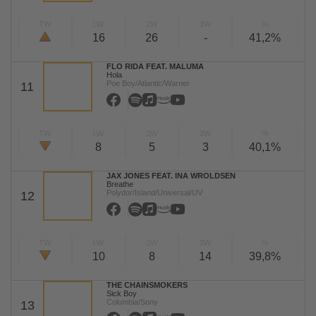
TW
LW
2W
3W
%
16
26
-
41,2%
FLO RIDA FEAT. MALUMA
Hola
Poe Boy/Atlantic/Warner
11
TW
LW
2W
3W
%
8
5
3
40,1%
JAX JONES FEAT. INA WROLDSEN
Breathe
Polydor/Island/Universal/UV
12
TW
LW
2W
3W
%
10
8
14
39,8%
THE CHAINSMOKERS
Sick Boy
Columbia/Sony
13