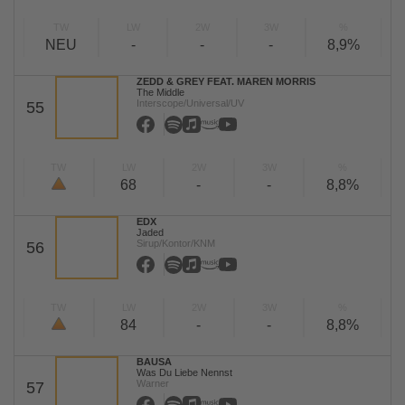
TW
LW
2W
3W
%
NEU
-
-
-
8,9%
ZEDD & GREY FEAT. MAREN MORRIS
The Middle
Interscope/Universal/UV
55
TW
LW
2W
3W
%
68
-
-
8,8%
EDX
Jaded
Sirup/Kontor/KNM
56
TW
LW
2W
3W
%
84
-
-
8,8%
BAUSA
Was Du Liebe Nennst
Warner
57