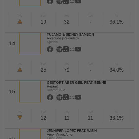
TW
LW
2W
3W
%
19
32
-
36,1%
TUJAMO & SIDNEY SAMSON
Riverside (Reloaded)
Spinnin'
14
TW
LW
2W
3W
%
25
79
-
34,0%
GESTÖRT ABER GEIL FEAT. BENNE
Repeat
Kontor/KNM
15
TW
LW
2W
3W
%
12
11
11
33,1%
JENNIFER LOPEZ FEAT. WISIN
Amor, Amor, Amor
Epic/Sony