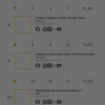
TW
LW
2W
3W
%
6
4
5
52,9%
CAMILA CABELLO FEAT. YOUNG THUG
Havana
Syco/Epic/Sony
8
TW
LW
2W
3W
%
9
6
10
43,5%
AXWELL /\ INGROSSO FEAT. TREVOR GUTHRIE
Dreamer
Virgin/EMI/Universal/UV
9
TW
LW
2W
3W
%
14
16
13
43,5%
ANSTANDSLOS & DURCHGEKNALLT
Egal
Nitron/Sony
10