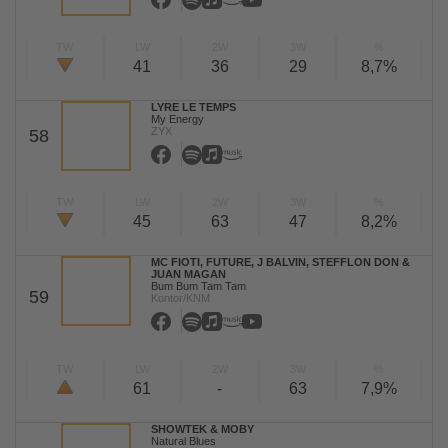
TW
LW
2W
3W
%
41
36
29
8,7%
LYRE LE TEMPS
My Energy
ZYX
58
TW
LW
2W
3W
%
45
63
47
8,2%
MC FIOTI, FUTURE, J BALVIN, STEFFLON DON &
JUAN MAGAN
Bum Bum Tam Tam
59
Kontor/KNM
TW
LW
2W
3W
%
61
-
63
7,9%
SHOWTEK & MOBY
Natural Blues