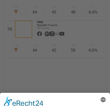
TW
LW
2W
3W
%
64
45
48
6,4%
PINK
Beautiful Trauma
RCA/Sony
75
TW
LW
2W
3W
%
44
42
59
6,0%