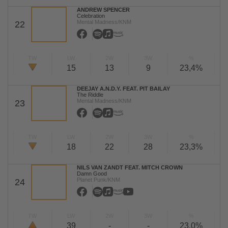
ANDREW SPENCER
Celebration
Mental Madness/KNM
22
TW
LW
2W
3W
%
15
13
9
23,4%
DEEJAY A.N.D.Y. FEAT. PIT BAILAY
The Riddle
Mental Madness/KNM
23
TW
LW
2W
3W
%
18
22
28
23,3%
NILS VAN ZANDT FEAT. MITCH CROWN
Damn Good
Planet Punk/KNM
24
TW
LW
2W
3W
%
39
-
-
23,0%