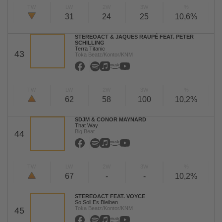
TW
LW
2W
3W
%
31
24
25
10,6%
STEREOACT & JAQUES RAUPÉ FEAT. PETER
SCHILLING
Terra Titanic
43
Toka Beatz/Kontor/KNM
TW
LW
2W
3W
%
62
58
100
10,2%
SDJM & CONOR MAYNARD
That Way
Big Beat
44
TW
LW
2W
3W
%
67
-
-
10,2%
STEREOACT FEAT. VOYCE
So Soll Es Bleiben
Toka Beatz/Kontor/KNM
45