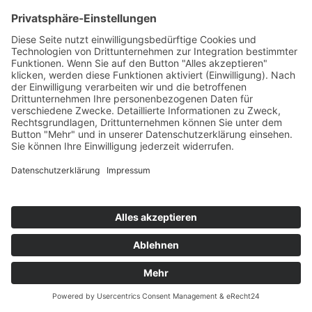
KERY FAY
Secrets
C47/A45/KNM
76
TW
LW
2W
3W
%
NEU
-
-
-
5,9%
X-ITE PROJECT FEAT. CEE KAY
Take It Over
XWaveZ/KHB
77
TW
LW
2W
3W
%
NEU
-
-
-
5,2%