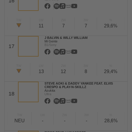
16
TW
LW
2W
3W
%
11
7
7
29,6%
J BALVIN & WILLY WILLIAM
Mi Gente
B1/Sony
17
TW
LW
2W
3W
%
13
12
8
29,4%
STEVE AOKI & DADDY YANKEE FEAT. ELVIS
CRESPO & PLAY-N-SKILLZ
Azukita
18
Ultra
TW
LW
2W
3W
%
NEU
-
-
-
28,6%