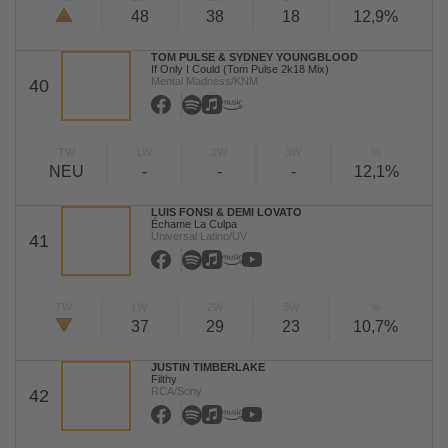
48
38
18
12,9%
TOM PULSE & SYDNEY YOUNGBLOOD
If Only I Could (Tom Pulse 2k18 Mix)
Mental Madness/KNM
40
TW
LW
2W
3W
%
NEU
-
-
-
12,1%
LUIS FONSI & DEMI LOVATO
Échame La Culpa
Universal Latino/UV
41
TW
LW
2W
3W
%
37
29
23
10,7%
JUSTIN TIMBERLAKE
Filthy
RCA/Sony
42