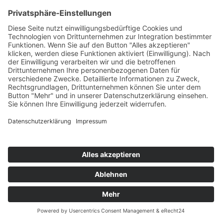
AARON AMBROSE
EP Vol. 1 The Mixes
Splash-tunes/A45/KNM
76
TW
LW
2W
3W
%
59
-
-
7,1%
NILS VAN ZANDT
Kalinka
You Love Dance/Planet Punk/KNM
77
TW
LW
2W
3W
%
76
-
-
6,9%