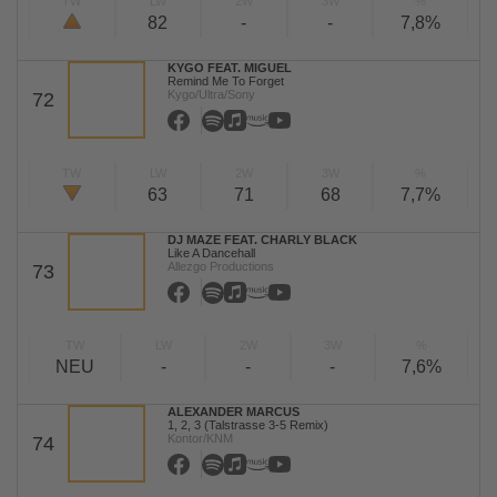
TW
LW
2W
3W
%
82
-
-
7,8%
KYGO FEAT. MIGUEL
Remind Me To Forget
Kygo/Ultra/Sony
72
TW
LW
2W
3W
%
63
71
68
7,7%
DJ MAZE FEAT. CHARLY BLACK
Like A Dancehall
Allezgo Productions
73
TW
LW
2W
3W
%
NEU
-
-
-
7,6%
ALEXANDER MARCUS
1, 2, 3 (Talstrasse 3-5 Remix)
Kontor/KNM
74