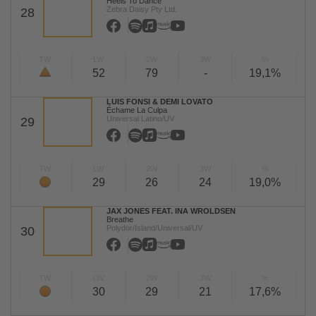
Heels To Dance
Zebra Daisy Pty Ltd.
28
TW
LW
2W
3W
%
52
79
-
19,1%
LUIS FONSI & DEMI LOVATO
Échame La Culpa
Universal Latino/UV
29
TW
LW
2W
3W
%
29
26
24
19,0%
JAX JONES FEAT. INA WROLDSEN
Breathe
Polydor/Island/Universal/UV
30
TW
LW
2W
3W
%
30
29
21
17,6%