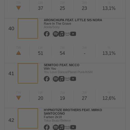
TW
LW
2W
3W
%
37
25
23
13,1%
ARONCHUPA FEAT. LITTLE SIS NORA
Rave In The Grave
Ariola/Sony
40
TW
LW
2W
3W
%
51
54
-
13,1%
SEMITOO FEAT. NICCO
With You
You Love Dance/Planet Punk/KNM
41
TW
LW
2W
3W
%
20
19
27
12,6%
HYPNOTIZE BROTHERS FEAT. MIRKO
SANTOCONO
Farben 2k18
42
Toka Beatz/Believe