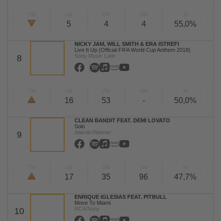
TW
LW
2W
3W
%
5
4
4
55,0%
NICKY JAM, WILL SMITH & ERA ISTREFI
Live It Up (Official FIFA World Cup Anthem 2018)
Sony Music Latin
8
TW
LW
2W
3W
%
16
53
-
50,0%
CLEAN BANDIT FEAT. DEMI LOVATO
Solo
Atlantic/Warner
9
TW
LW
2W
3W
%
17
35
96
47,7%
ENRIQUE IGLESIAS FEAT. PITBULL
Move To Miami
RCA/Sony
10