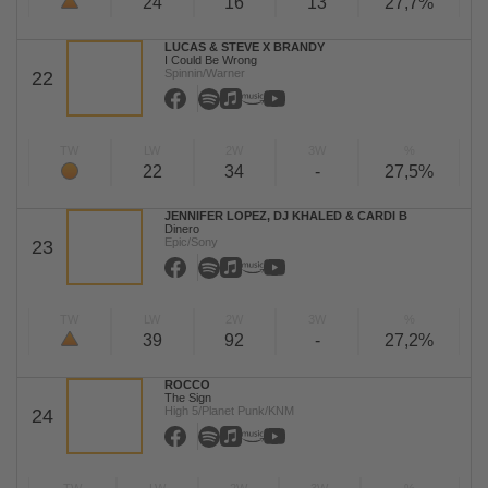
24
16
13
27,7%
LUCAS & STEVE X BRANDY
I Could Be Wrong
Spinnin/Warner
22
TW
LW
2W
3W
%
22
34
-
27,5%
JENNIFER LOPEZ, DJ KHALED & CARDI B
Dinero
Epic/Sony
23
TW
LW
2W
3W
%
39
92
-
27,2%
ROCCO
The Sign
High 5/Planet Punk/KNM
24