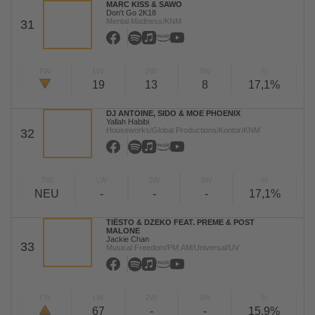
MARC KISS & SAWO
Don't Go 2K18
Mental Madness/KNM
31
TW
LW
2W
3W
%
19
13
8
17,1%
DJ ANTOINE, SIDO & MOE PHOENIX
Yallah Habibi
Houseworks/Global Productions/Kontor/KNM
32
TW
LW
2W
3W
%
NEU
-
-
-
17,1%
TIËSTO & DZEKO FEAT. PREME & POST
MALONE
Jackie Chan
33
Musical Freedom/PM:AM/Universal/UV
TW
LW
2W
3W
%
67
-
-
15,9%