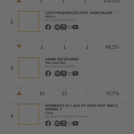
2
2
2
100,0%
LOST FREQUENCIES FEAT. JAMES BLUNT
Melody
Armada/Kontor/KNM
2
TW
LW
2W
3W
%
1
1
1
88,2%
ARMIN VAN BUUREN
Blah Blah Blah
Armada/Kontor/KNM
3
TW
LW
2W
3W
%
10
22
-
70,7%
OFENBACH VS. LACK OF AFRO FEAT. WAX &
HERBAL T
Party
4
Big Beat Paris/Warner France