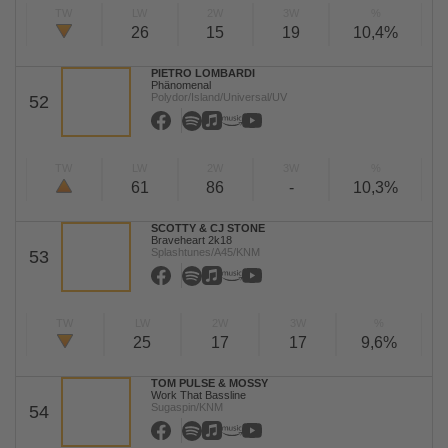
TW
LW
2W
3W
%
26
15
19
10,4%
PIETRO LOMBARDI
Phänomenal
Polydor/Island/Universal/UV
52
TW
LW
2W
3W
%
61
86
-
10,3%
SCOTTY & CJ STONE
Braveheart 2k18
Splashtunes/A45/KNM
53
TW
LW
2W
3W
%
25
17
17
9,6%
TOM PULSE & MOSSY
Work That Bassline
Sugaspin/KNM
54