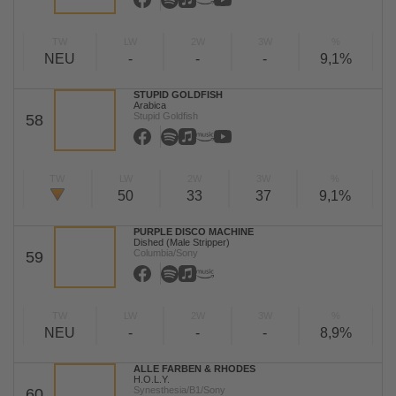
TW
LW
2W
3W
%
NEU
-
-
-
9,1%
STUPID GOLDFISH
Arabica
Stupid Goldfish
58
TW
LW
2W
3W
%
50
33
37
9,1%
PURPLE DISCO MACHINE
Dished (Male Stripper)
Columbia/Sony
59
TW
LW
2W
3W
%
NEU
-
-
-
8,9%
ALLE FARBEN & RHODES
H.O.L.Y.
Synesthesia/B1/Sony
60