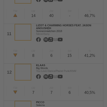
TW
LW
2W
3W
%
14
40
-
46,7%
LIZOT & CHARMING HORSES FEAT. JASON
ANOUSHEH
Sonnenmädchen 2018
11
Nitron/Sony
TW
LW
2W
3W
%
8
6
15
41,2%
KLAAS
Big Words
You Love Dance/Planet Punk/KNM
12
TW
LW
2W
3W
%
7
7
6
40,5%
PICCO
Selecta