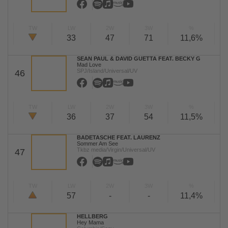
TW
LW
2W
3W
%
33
47
71
11,6%
SEAN PAUL & DAVID GUETTA FEAT. BECKY G
Mad Love
SPJ/Island/Universal/UV
46
TW
LW
2W
3W
%
36
37
54
11,5%
BADETASCHE FEAT. LAURENZ
Sommer Am See
Tkbz media/Virgin/Universal/UV
47
TW
LW
2W
3W
%
57
-
-
11,4%
HELLBERG
Hey Mama