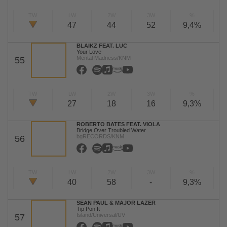
TW
LW
2W
3W
%
47
44
52
9,4%
BLAIKZ FEAT. LUC
Your Love
Mental Madness/KNM
55
TW
LW
2W
3W
%
27
18
16
9,3%
ROBERTO BATES FEAT. VIOLA
Bridge Over Troubled Water
bgRECORDS/KNM
56
TW
LW
2W
3W
%
40
58
-
9,3%
SEAN PAUL & MAJOR LAZER
Tip Pon It
Island/Universal/UV
57