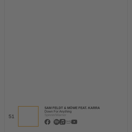
SAM FELDT & MÖWE FEAT. KARRA
Down For Anything
Spinnin/Warner
51