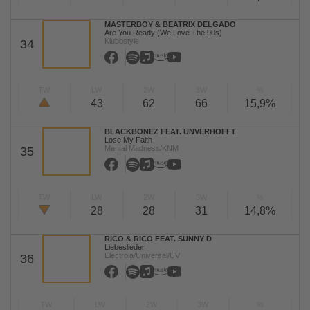
MASTERBOY & BEATRIX DELGADO
Are You Ready (We Love The 90s)
Klubbstyle
34
TW
LW
2W
3W
%
43
62
66
15,9%
BLACKBONEZ FEAT. UNVERHOFFT
Lose My Faith
Mental Madness/KNM
35
TW
LW
2W
3W
%
28
28
31
14,8%
RICO & RICO FEAT. SUNNY D
Liebeslieder
Electrola/Universal/UV
36
TW
LW
2W
3W
%