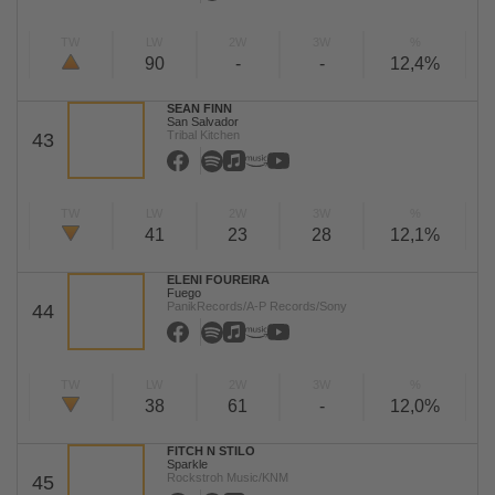
TW
LW
2W
3W
%
90
-
-
12,4%
SEAN FINN
San Salvador
Tribal Kitchen
43
TW
LW
2W
3W
%
41
23
28
12,1%
ELENI FOUREIRA
Fuego
PanikRecords/A-P Records/Sony
44
TW
LW
2W
3W
%
38
61
-
12,0%
FITCH N STILO
Sparkle
Rockstroh Music/KNM
45