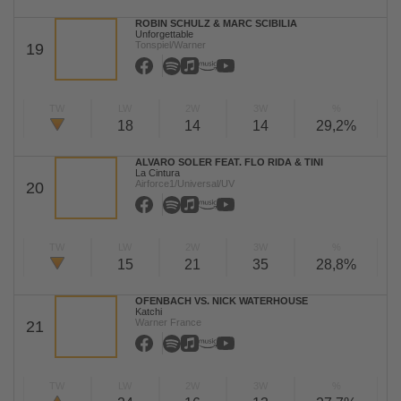
ROBIN SCHULZ & MARC SCIBILIA
Unforgettable
Tonspiel/Warner
19
TW
LW
2W
3W
%
18
14
14
29,2%
ALVARO SOLER FEAT. FLO RIDA & TINI
La Cintura
Airforce1/Universal/UV
20
TW
LW
2W
3W
%
15
21
35
28,8%
OFENBACH VS. NICK WATERHOUSE
Katchi
Warner France
21
TW
LW
2W
3W
%