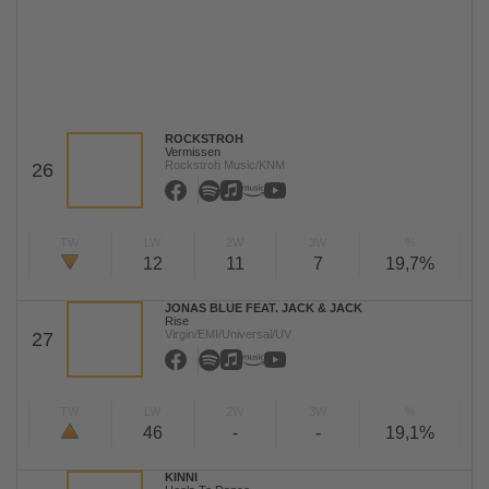
ROCKSTROH
Vermissen
Rockstroh Music/KNM
26
TW
LW
2W
3W
%
12
11
7
19,7%
JONAS BLUE FEAT. JACK & JACK
Rise
Virgin/EMI/Universal/UV
27
TW
LW
2W
3W
%
46
-
-
19,1%
KINNI