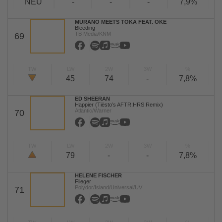
NEU
-
-
-
7,9%
MURANO MEETS TOKA FEAT. OKE
Bleeding
TB Media/KNM
69
TW
LW
2W
3W
%
45
74
-
7,8%
ED SHEERAN
Happier (Tiësto’s AFTR:HRS Remix)
Atlantic/Warner
70
TW
LW
2W
3W
%
79
-
-
7,8%
HELENE FISCHER
Flieger
Polydor/Island/Universal/UV
71