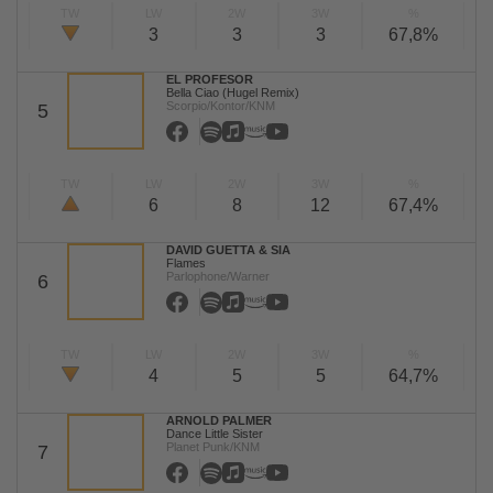
TW
LW
2W
3W
%
3
3
3
67,8%
EL PROFESOR
Bella Ciao (Hugel Remix)
Scorpio/Kontor/KNM
5
TW
LW
2W
3W
%
6
8
12
67,4%
DAVID GUETTA & SIA
Flames
Parlophone/Warner
6
TW
LW
2W
3W
%
4
5
5
64,7%
ARNOLD PALMER
Dance Little Sister
Planet Punk/KNM
7