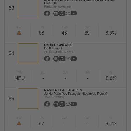
Like I Do
Parlophone/Warner
63
TW
LW
2W
3W
%
68
43
39
8,6%
CEDRIC GERVAIS
Do It Tonight
Armada/Kontor/KNM
64
TW
LW
2W
3W
%
NEU
-
-
-
8,6%
NAMIKA FEAT. BLACK M
Je Ne Parle Pas Français (Beatgees Remix)
Jive Germany
65
TW
LW
2W
3W
%
87
-
-
8,4%