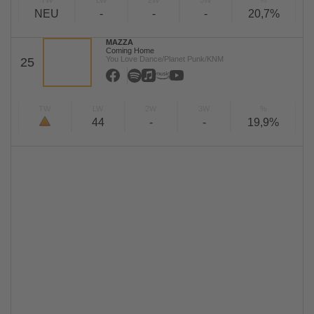
TW
LW
2W
3W
%
NEU
-
-
-
20,7%
MAZZA
Coming Home
You Love Dance/Planet Punk/KNM
25
TW
LW
2W
3W
%
44
-
-
19,9%