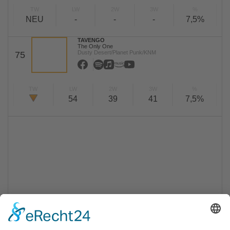
TW
LW
2W
3W
%
NEU
-
-
-
7,5%
TAVENGO
The Only One
Dusty Desert/Planet Punk/KNM
75
TW
LW
2W
3W
%
54
39
41
7,5%