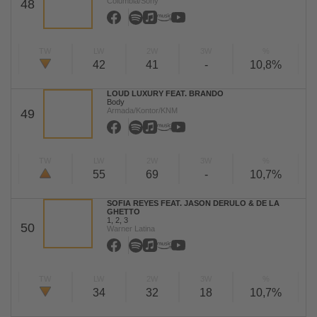
Columbia/Sony
48
TW
LW
2W
3W
%
42
41
-
10,8%
LOUD LUXURY FEAT. BRANDO
Body
Armada/Kontor/KNM
49
TW
LW
2W
3W
%
55
69
-
10,7%
SOFIA REYES FEAT. JASON DERULO & DE LA
GHETTO
1, 2, 3
50
Warner Latina
TW
LW
2W
3W
%
34
32
18
10,7%