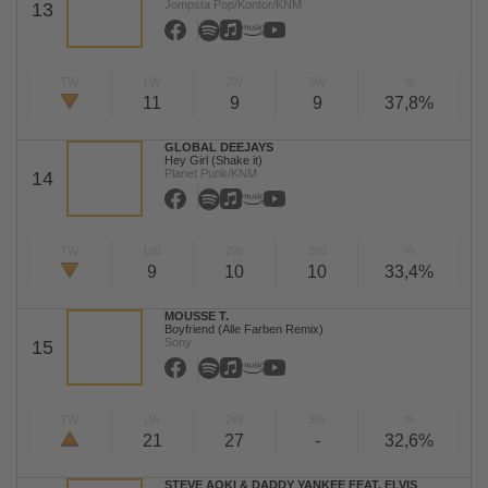
Jompsta Pop/Kontor/KNM
13
TW
LW
2W
3W
%
11
9
9
37,8%
GLOBAL DEEJAYS
Hey Girl (Shake it)
Planet Punk/KNM
14
TW
LW
2W
3W
%
9
10
10
33,4%
MOUSSE T.
Boyfriend (Alle Farben Remix)
Sony
15
TW
LW
2W
3W
%
21
27
-
32,6%
STEVE AOKI & DADDY YANKEE FEAT. ELVIS