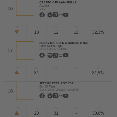
CRESPO & PLAY-N-SKILLZ
Azukita
16
Ultra
TW
LW
2W
3W
%
13
12
11
32,3%
SUNNY MARLEEN & DAMIAN RYSE
Back To The Light
Mental Madness/KNM
17
TW
LW
2W
3W
%
31
-
-
31,5%
JETFIRE FEAT. ROY EDRI
Out Of Time
Dusty Desert/Planet Punk/KNM
18
TW
LW
2W
3W
%
23
31
-
30,6%