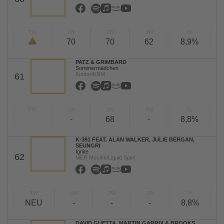
TW
LW
2W
3W
%
70
70
62
8,9%
PATZ & GRIMBARD
Sommermädchen
Kontor/KNM
61
TW
LW
2W
3W
%
-
68
-
8,8%
K-391 FEAT. ALAN WALKER, JULIE BERGAN,
SEUNGRI
Ignite
62
MER Musikk/Liquid Spirit
TW
LW
2W
3W
%
NEU
-
-
-
8,8%
DAVID GUETTA, MARTIN GARRIX & BROOKS