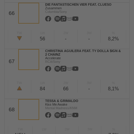
DIE FANTASTISCHEN VIER FEAT. CLUESO
Zusammen
Columbia/Sony
66
TW
LW
2W
3W
%
56
-
-
8,2%
CHRISTINA AGUILERA FEAT. TY DOLLA $IGN &
2 CHAINZ
Accelerate
67
RCA/Sony
TW
LW
2W
3W
%
84
66
-
8,1%
TESSA & GRIMALDO
Kiss Me Awake
Mental Madness/KNM
68
TW
LW
2W
3W
%