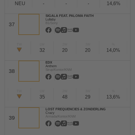
NEU
-
-
-
14,6%
SIGALA FEAT. PALOMA FAITH
Lullaby
B1/Sony
37
TW
LW
2W
3W
%
32
20
20
14,0%
EDX
Anthem
Sirup/Kontor/KNM
38
TW
LW
2W
3W
%
35
48
29
13,6%
LOST FREQUENCIES & ZONDERLING
Crazy
Armada/Kontor/KNM
39