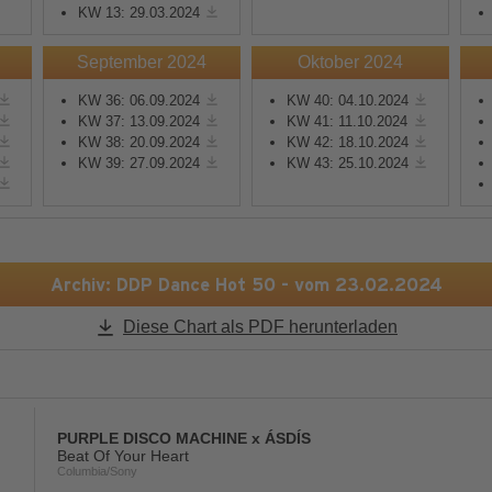
KW 13: 29.03.2024
Mehr Informationen
Mehr Informationen
September 2024
Oktober 2024
KW 36: 06.09.2024
KW 40: 04.10.2024
Akzeptieren
Akzeptieren
KW 37: 13.09.2024
KW 41: 11.10.2024
KW 38: 20.09.2024
KW 42: 18.10.2024
powered by
Usercentrics
powered by
Usercentric
KW 39: 27.09.2024
KW 43: 25.10.2024
Consent Management
Consent Management
Platform
&
eRecht24
Platform
&
eRecht24
Archiv: DDP Dance Hot 50 - vom 23.02.2024
Diese Chart als PDF herunterladen
PURPLE DISCO MACHINE x ÁSDÍS
Beat Of Your Heart
Columbia/Sony