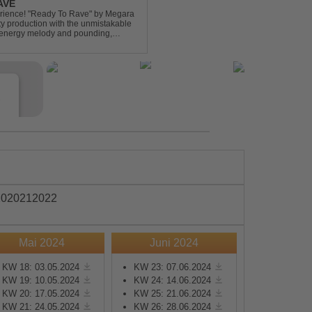
AVE
xperience! "Ready To Rave" by Megara
ty production with the unmistakable
igh-energy melody and pounding,
 nostalgia wh...
e
20
2021
2022
Mai 2024
Juni 2024
s
KW 18: 03.05.2024
KW 23: 07.06.2024
KW 19: 10.05.2024
KW 24: 14.06.2024
e
KW 20: 17.05.2024
KW 25: 21.06.2024
KW 21: 24.05.2024
KW 26: 28.06.2024