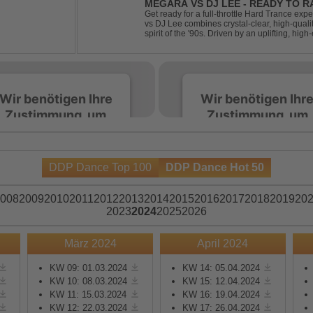
MEGARA VS DJ LEE - READY TO R
Get ready for a full-throttle Hard Trance e
vs DJ Lee combines crystal-clear, high-quali
spirit of the '90s. Driven by an uplifting, h
stomping drums, this track delivers pure rave
Wir benötigen Ihre
Wir benötigen Ihr
Zustimmung, um
Zustimmung, um
den Spotify-
den Spotify-
Service zu laden!
Service zu laden!
DDP Dance Top 100
DDP Dance Hot 50
Wir verwenden Spotify,
Wir verwenden Spotify,
um Inhalte einzubetten.
um Inhalte einzubetten.
008
2009
2010
2011
2012
2013
2014
2015
2016
2017
2018
2019
20
Dieser Service kann
Dieser Service kann
2023
2024
2025
2026
Daten zu Ihren
Daten zu Ihren
Aktivitäten sammeln.
Aktivitäten sammeln.
März 2024
April 2024
Bitte lesen Sie die Details
Bitte lesen Sie die Detail
durch und stimmen Sie
durch und stimmen Sie
KW 09: 01.03.2024
KW 14: 05.04.2024
KW 10: 08.03.2024
KW 15: 12.04.2024
der Nutzung des Service
der Nutzung des Servic
KW 11: 15.03.2024
KW 16: 19.04.2024
zu, um diese Inhalte
zu, um diese Inhalte
KW 12: 22.03.2024
KW 17: 26.04.2024
anzuzeigen.
anzuzeigen.