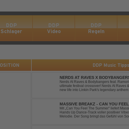
DDP
DDP
DDP
Schlager
Video
Regeln
 POSITION
DDP Music Tipp
NERDS AT RAVES X BODYBANGERS
DIVIDE
Nerds At Raves & Bodybangers feat. Ramori 
ultimate festival crossover! Nerds At Raves
new life into Linkin Park's legendary anthe
Bigroom Festival makeover. From emotional 
MASSIVE BREAKZ - CAN YOU FEE
Mit „Can You Feel The Summer“ liefert Mas
Hands Up Dance-Track voller positiver Vibe
Melodie. Der Song bringt das Gefühl von So
Nächten direkt auf die Tanzfläche – perfekt fü