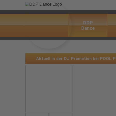
DDP
Dance
Aktuell in der DJ Promotion bei POOL