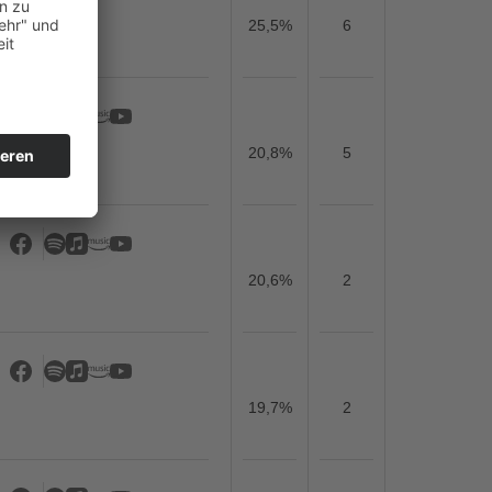
25,5%
6
20,8%
5
20,6%
2
19,7%
2