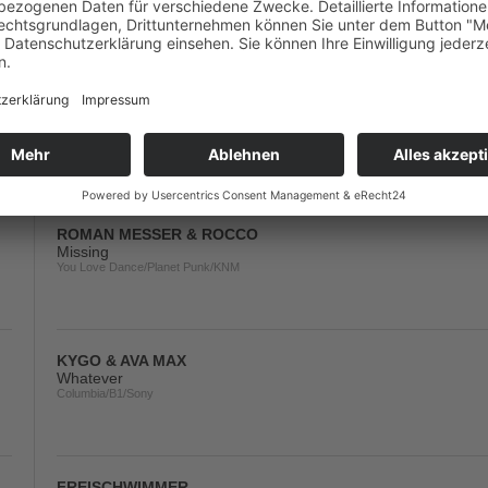
Armada/Kontor/KNM
CJ STONE x VOODOO & SERANO x ROCCO
Overload (2024)
You Love Dance/Planet Punk/KNM
ROMAN MESSER & ROCCO
Missing
You Love Dance/Planet Punk/KNM
KYGO & AVA MAX
Whatever
Columbia/B1/Sony
FREISCHWIMMER