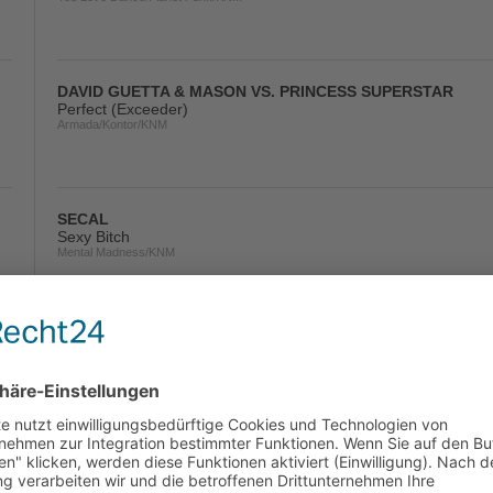
DAVID GUETTA & MASON VS. PRINCESS SUPERSTAR
Perfect (Exceeder)
Armada/Kontor/KNM
SECAL
Sexy Bitch
Mental Madness/KNM
T.NOIZE
My Head
TokaBeatz/Kontor/KNM
ARMIN VAN BUUREN x GOODBOYS
Forever (Stay Like This)