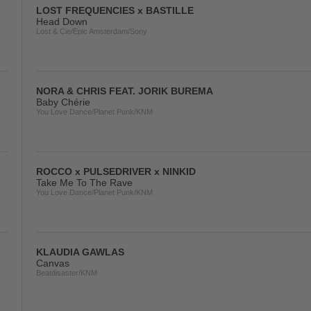
LOST FREQUENCIES x BASTILLE
Head Down
Lost & Cie/Epic Amsterdam/Sony
NORA & CHRIS FEAT. JORIK BUREMA
Baby Chérie
You Love Dance/Planet Punk/KNM
ROCCO x PULSEDRIVER x NINKID
Take Me To The Rave
You Love Dance/Planet Punk/KNM
KLAUDIA GAWLAS
Canvas
Beatdisaster/KNM