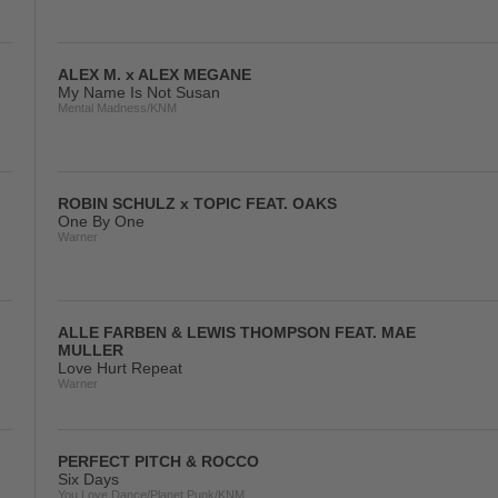
ALEX M. x ALEX MEGANE
My Name Is Not Susan
Mental Madness/KNM
ROBIN SCHULZ x TOPIC FEAT. OAKS
One By One
Warner
ALLE FARBEN & LEWIS THOMPSON FEAT. MAE
MULLER
Love Hurt Repeat
Warner
PERFECT PITCH & ROCCO
Six Days
You Love Dance/Planet Punk/KNM