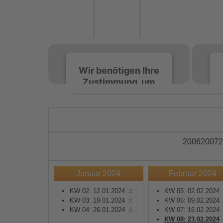
Wir benötigen Ihre
Zustimmung, um
den Spotify-
Service zu laden!
Wir verwenden Spotify,
um Inhalte einzubetten.
2006
2007
2
Dieser Service kann
Daten zu Ihren
Aktivitäten sammeln.
Januar 2024
Februar 2024
Bitte lesen Sie die Details
durch und stimmen Sie
KW 02: 12.01.2024
KW 05: 02.02.2024
KW 03: 19.01.2024
KW 06: 09.02.2024
der Nutzung des Service
KW 04: 26.01.2024
KW 07: 16.02.2024
zu, um diese Inhalte
KW 08: 23.02.2024
anzuzeigen.