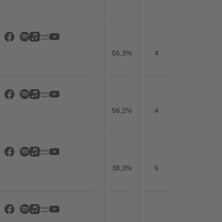
56,3%
4
56,2%
4
38,3%
6