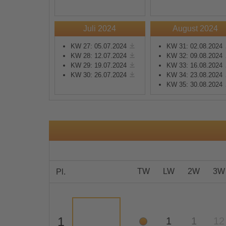
Mehr Informationen
Juli 2024
August 2024
KW 27: 05.07.2024
KW 31: 02.08.2024
Akzeptieren
KW 28: 12.07.2024
KW 32: 09.08.2024
KW 29: 19.07.2024
KW 33: 16.08.2024
powered by
Usercentrics
KW 30: 26.07.2024
KW 34: 23.08.2024
Consent Management
KW 35: 30.08.2024
Platform
&
eRecht24
TW
LW
2W
3W
Pl.
1
1
1
12