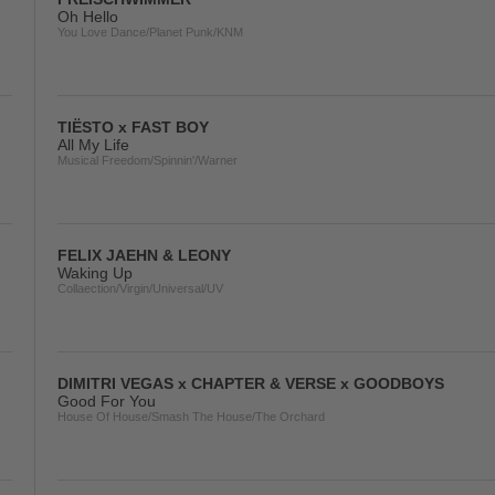
Oh Hello
You Love Dance/Planet Punk/KNM
TIËSTO x FAST BOY
All My Life
Musical Freedom/Spinnin'/Warner
FELIX JAEHN & LEONY
Waking Up
Collaection/Virgin/Universal/UV
DIMITRI VEGAS x CHAPTER & VERSE x GOODBOYS
Good For You
House Of House/Smash The House/The Orchard