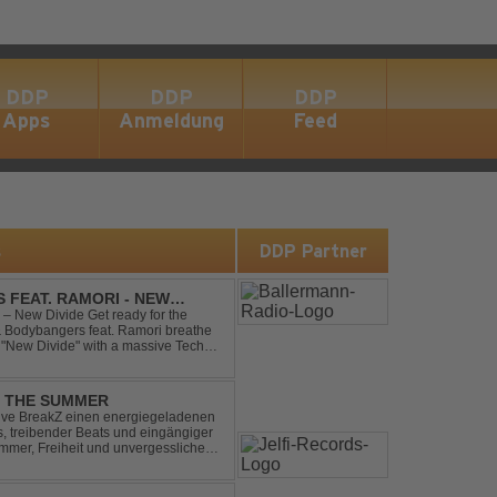
DDP
DDP
DDP
Apps
Anmeldung
Feed
s
DDP Partner
 FEAT. RAMORI - NEW
– New Divide Get ready for the
 & Bodybangers feat. Ramori breathe
m "New Divide" with a massive Techno
singalong moments t...
L THE SUMMER
sive BreakZ einen energiegeladenen
s, treibender Beats und eingängiger
mmer, Freiheit und unvergesslichen
r Clubs, Festivals...