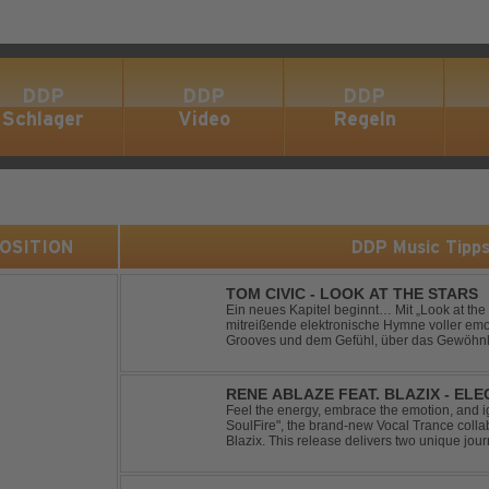
DDP
DDP
DDP
Schlager
Video
Regeln
 POSITION
DDP Music Tipp
TOM CIVIC - LOOK AT THE STARS
Ein neues Kapitel beginnt… Mit „Look at the Stars“ präsentiert Tom Civic eine
mitreißende elektronische Hymne voller emot
Grooves und dem Gefühl, über das Gewöhnliche hin
seine einzigartige Verbindung aus Dance, H
RENE ABLAZE FEAT. BLAZIX - EL
Feel the energy, embrace the emotion, and ign
SoulFire", the brand-new Vocal Trance coll
Blazix. This release delivers two unique jour
melodies and powerful vocals. Classic Uplift