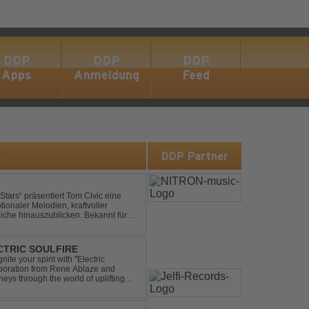
DDP
DDP
DDP
Apps
Anmeldung
Feed
s
DDP Partner
ionaler Melodien, kraftvoller
auszublicken. Bekannt für
ouse und elektronische...
ECTRIC SOULFIRE
ite your spirit with "Electric
aboration from Rene Ablaze and
neys through the world of uplifting
ing Vocal Trance me...