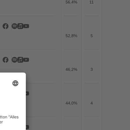
56,4%
11
52,8%
5
46,2%
3
44,0%
4