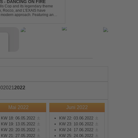
S - DANCING ON FIRE
ills Cop and its legendary theme
ch, Rocco, and L’EXAIS have
h, modern approach. Featuring an
tion style, they respectf...
e
20
2021
2022
Mai 2022
Juni 2022
s
KW 18: 06.05.2022
KW 22: 03.06.2022
KW 19: 13.05.2022
KW 23: 10.06.2022
e
KW 20: 20.05.2022
KW 24: 17.06.2022
KW 21: 27.05.2022
KW 25: 24.06.2022