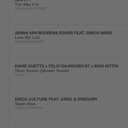
The Way It Is
Splashtunes/A45/KNM
ARMIN VAN BUUREN& R3HAB FEAT. SIMON WARD
Love We Lost
Armada/Kontor/KNM
DAVID GUETTA x FELIX DA HOUSECAT x MISS KITTIN
Silver Screen (Shower Scene)
Spinnin
DISCO CULTURE FEAT. GREG & GREGORY
Stayin Alive
Culture 54/A45/KNM