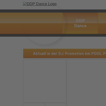
DDP
Dance
Aktuell in der DJ Promotion bei POOL