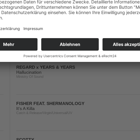
Atlantic/Warner
FISHER
Palm Beach Banga
Catch & Release/Virgin/Universal/UV
REGARD x YEARS & YEARS
Hallucination
Ministry Of Sound
FISHER FEAT. SHERMANOLOGY
It's A Killa
Catch & Release/Virgin/Universal/UV
SCOTTY