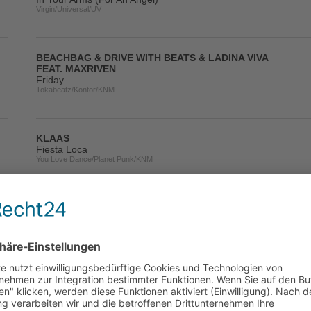
Virgin/Universal/UV
BEACHBAG & DRIVE WITH BEATS & LADINA VIVA
FEAT. MAXRIVEN
Friday
Tokabeatz/Kontor/KNM
KLAAS
Fiesta Loca
You Love Dance/Planet Punk/KNM
DRENCHILL FEAT. INDIIANA
Feels Like This
You Love Dance/Planet Punk/NITRON music/Sony
JOEL CORRY x DAVID GUETTA x BRYSON TILLER
What Would You Do?