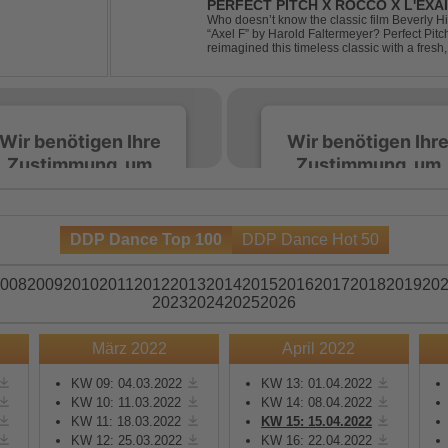
PERFECT PITCH X ROCCO X L'EXAI
Who doesn’t know the classic film Beverly H
“Axel F” by Harold Faltermeyer? Perfect Pit
reimagined this timeless classic with a fres
original vocal hook and a contemporary produc
Wir benötigen Ihre
Wir benötigen Ihr
Zustimmung, um
Zustimmung, um
den Spotify-
den Spotify-
Service zu laden!
Service zu laden!
DDP Dance Top 100
DDP Dance Hot 50
Wir verwenden Spotify,
Wir verwenden Spotify,
um Inhalte einzubetten.
um Inhalte einzubetten.
008
2009
2010
2011
2012
2013
2014
2015
2016
2017
2018
2019
20
Dieser Service kann
Dieser Service kann
2023
2024
2025
2026
Daten zu Ihren
Daten zu Ihren
Aktivitäten sammeln.
Aktivitäten sammeln.
März 2022
April 2022
Bitte lesen Sie die Details
Bitte lesen Sie die Detail
durch und stimmen Sie
durch und stimmen Sie
KW 09: 04.03.2022
KW 13: 01.04.2022
KW 10: 11.03.2022
KW 14: 08.04.2022
der Nutzung des Service
der Nutzung des Servic
KW 11: 18.03.2022
KW 15: 15.04.2022
zu, um diese Inhalte
zu, um diese Inhalte
KW 12: 25.03.2022
KW 16: 22.04.2022
anzuzeigen.
anzuzeigen.