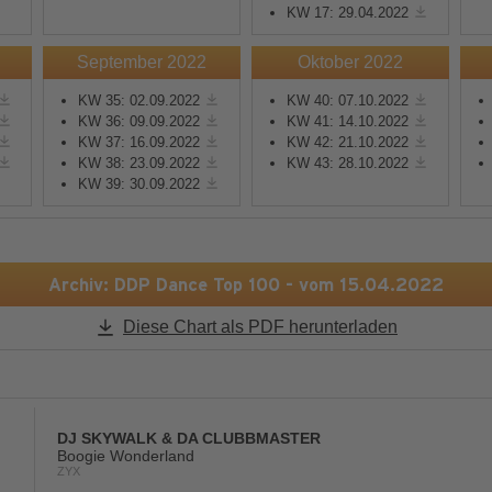
KW 17: 29.04.2022
Mehr Informationen
Mehr Informationen
September 2022
Oktober 2022
KW 35: 02.09.2022
KW 40: 07.10.2022
Akzeptieren
Akzeptieren
KW 36: 09.09.2022
KW 41: 14.10.2022
KW 37: 16.09.2022
KW 42: 21.10.2022
powered by
Usercentrics
powered by
Usercentric
KW 38: 23.09.2022
KW 43: 28.10.2022
Consent Management
Consent Management
KW 39: 30.09.2022
Platform
&
eRecht24
Platform
&
eRecht24
Archiv: DDP Dance Top 100 - vom 15.04.2022
Diese Chart als PDF herunterladen
DJ SKYWALK & DA CLUBBMASTER
Boogie Wonderland
ZYX