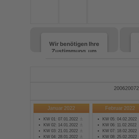
Wir benötigen Ihre
Zustimmung, um
den Spotify-
Service zu laden!
Wir verwenden Spotify,
um Inhalte einzubetten.
2006
2007
2
Dieser Service kann
Daten zu Ihren
Aktivitäten sammeln.
Januar 2022
Februar 2022
Bitte lesen Sie die Details
durch und stimmen Sie
KW 01: 07.01.2022
KW 05: 04.02.2022
KW 02: 14.01.2022
KW 06: 11.02.2022
der Nutzung des Service
KW 03: 21.01.2022
KW 07: 18.02.2022
zu, um diese Inhalte
KW 04: 28.01.2022
KW 08: 25.02.2022
anzuzeigen.