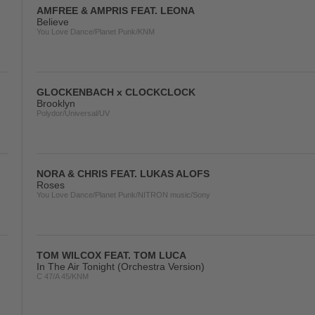
AMFREE & AMPRIS FEAT. LEONA
Believe
You Love Dance/Planet Punk/KNM
GLOCKENBACH x CLOCKCLOCK
Brooklyn
Polydor/Universal/UV
NORA & CHRIS FEAT. LUKAS ALOFS
Roses
You Love Dance/Planet Punk/NITRON music/Sony
TOM WILCOX FEAT. TOM LUCA
In The Air Tonight (Orchestra Version)
C 47/A 45/KNM