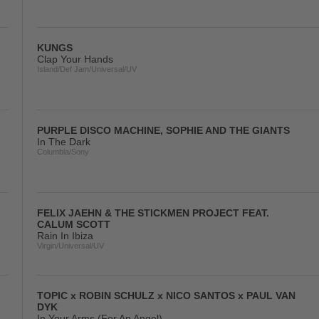
KUNGS
Clap Your Hands
Island/Def Jam/Universal/UV
PURPLE DISCO MACHINE, SOPHIE AND THE GIANTS
In The Dark
Columbia/Sony
FELIX JAEHN & THE STICKMEN PROJECT FEAT.
CALUM SCOTT
Rain In Ibiza
Virgin/Universal/UV
TOPIC x ROBIN SCHULZ x NICO SANTOS x PAUL VAN
DYK
In Your Arms (For An Angel)