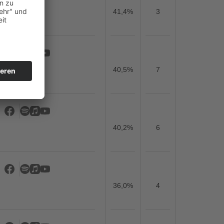
41,4%
3
40,5%
7
40,2%
6
36,0%
4