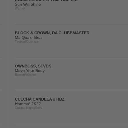
Sun Will Shine
Warner
BLOCK & CROWN, DA CLUBBMASTER
Ma Quale Idea
Tactical/Colonize
ÖWNBOSS, SEVEK
Move Your Body
Spinnin/Warner
CULCHA CANDELA x HBZ
Hamma! 2K22
Culcha Sound/Sony