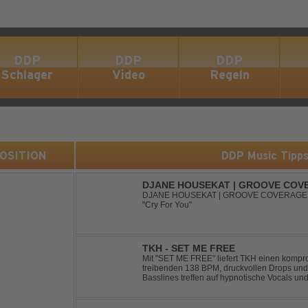
DDP
DDP
DDP
Schlager
Video
Regeln
 POSITION
DDP Music Tipp
DJANE HOUSEKAT | GROOVE COVE
SUGAR3ITCH - CRY FOR YOU
DJANE HOUSEKAT | GROOVE COVERAGE 
"Cry For You"
TKH - SET ME FREE
Mit "SET ME FREE" liefert TKH einen kompr
treibenden 138 BPM, druckvollen Drops und
Basslines treffen auf hypnotische Vocals un
konsequent bis zu den Drops nach oben schra