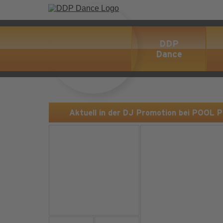
DDP
Dance
Aktuell in der DJ Promotion bei POOL