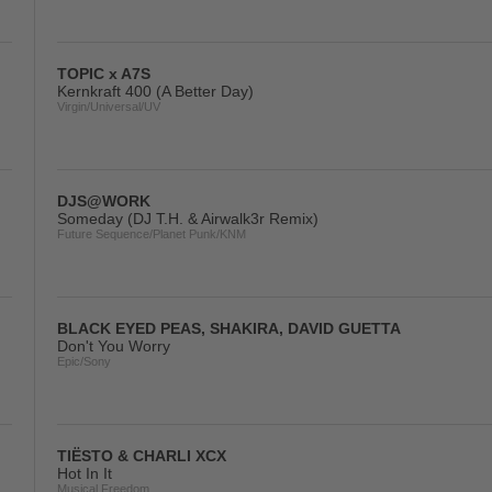
TOPIC x A7S
Kernkraft 400 (A Better Day)
Virgin/Universal/UV
DJS@WORK
Someday (DJ T.H. & Airwalk3r Remix)
Future Sequence/Planet Punk/KNM
BLACK EYED PEAS, SHAKIRA, DAVID GUETTA
Don't You Worry
Epic/Sony
TIËSTO & CHARLI XCX
Hot In It
Musical Freedom