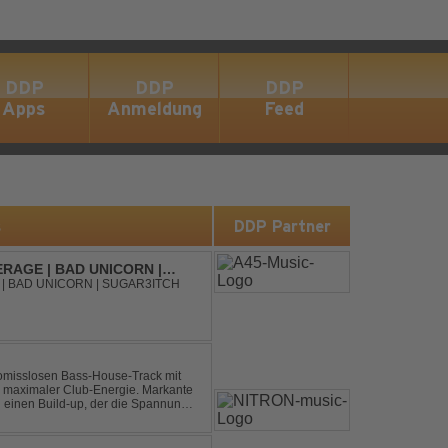
DDP
DDP
DDP
Apps
Anmeldung
Feed
s
DDP Partner
RAGE | BAD UNICORN |
| BAD UNICORN | SUGAR3ITCH
omisslosen Bass-House-Track mit
 maximaler Club-Energie. Markante
d einen Build-up, der die Spannung
ubt. Der Track hat die no...