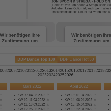
JON SPOON & STREGA - HOLD ON
„Hold On“ von Jon Spoon & Strega ist ein So
Aufgeben keine Option ist, auch wenn alles 
Track nimmt dieses Gefühl auf, wenn man ku
verwandelt es in pure Energie, die dich daran
Wir benötigen Ihre
Wir benötigen Ihr
Zustimmung, um
Zustimmung, um
den Spotify-
den Spotify-
Service zu laden!
Service zu laden!
DDP Dance Top 100
DDP Dance Hot 50
Wir verwenden Spotify,
Wir verwenden Spotify,
um Inhalte einzubetten.
um Inhalte einzubetten.
008
2009
2010
2011
2012
2013
2014
2015
2016
2017
2018
2019
20
Dieser Service kann
Dieser Service kann
2023
2024
2025
2026
Daten zu Ihren
Daten zu Ihren
Aktivitäten sammeln.
Aktivitäten sammeln.
März 2022
April 2022
Bitte lesen Sie die Details
Bitte lesen Sie die Detail
durch und stimmen Sie
durch und stimmen Sie
KW 09: 04.03.2022
KW 13: 01.04.2022
KW 10: 11.03.2022
KW 14: 08.04.2022
der Nutzung des Service
der Nutzung des Servic
KW 11: 18.03.2022
KW 15: 15.04.2022
zu, um diese Inhalte
zu, um diese Inhalte
KW 12: 25.03.2022
KW 16: 22.04.2022
anzuzeigen.
anzuzeigen.