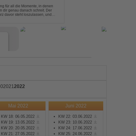
ng für all die Momente, in denen
in dir genau danach schreit. Der
rz davor steht loszulassen, und
 erinnert, noch einmal f...
e
20
2021
2022
Mai 2022
Juni 2022
s
KW 18: 06.05.2022
KW 22: 03.06.2022
KW 19: 13.05.2022
KW 23: 10.06.2022
e
KW 20: 20.05.2022
KW 24: 17.06.2022
KW 21: 27.05.2022
KW 25: 24.06.2022