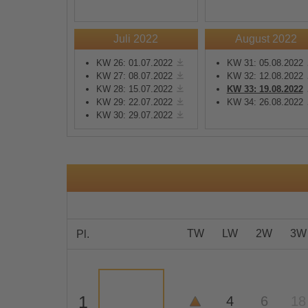
Mehr Informationen
Juli 2022
August 2022
KW 26: 01.07.2022
KW 31: 05.08.2022
Akzeptieren
KW 27: 08.07.2022
KW 32: 12.08.2022
KW 28: 15.07.2022
KW 33: 19.08.2022
powered by
Usercentrics
KW 29: 22.07.2022
KW 34: 26.08.2022
Consent Management
KW 30: 29.07.2022
Platform
&
eRecht24
TW
LW
2W
3W
Pl.
1
4
6
18