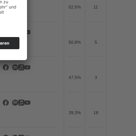
52,5%
11
50,8%
5
47,5%
3
39,3%
18