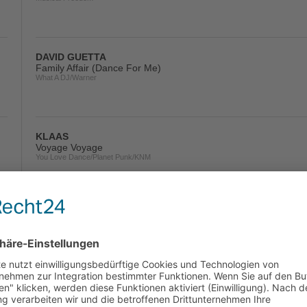
DAVID GUETTA
Family Affair (Dance For Me)
What A DJ/Warner
KLAAS
Voyage Voyage
You Love Dance/Planet Punk/KNM
ROBIN SCHULZ & DAVID GUETTA
On Repeat
Warner
PURPLE DISCO MACHINE & BOSQ FEAT. KALETA
Wake Up!