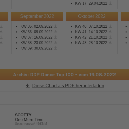
KW 17: 29.04.2022
Mehr Informationen
Mehr Informationen
September 2022
Oktober 2022
KW 35: 02.09.2022
KW 40: 07.10.2022
Akzeptieren
Akzeptieren
KW 36: 09.09.2022
KW 41: 14.10.2022
KW 37: 16.09.2022
KW 42: 21.10.2022
powered by
Usercentrics
powered by
Usercentric
KW 38: 23.09.2022
KW 43: 28.10.2022
Consent Management
Consent Management
KW 39: 30.09.2022
Platform
&
eRecht24
Platform
&
eRecht24
Archiv: DDP Dance Top 100 - vom 19.08.2022
Diese Chart als PDF herunterladen
SCOTTY
One More Time
Splashtunes/A 45/KNM