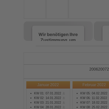
Wir benötigen Ihre
Zustimmung, um
den Spotify-
Service zu laden!
Wir verwenden Spotify,
um Inhalte einzubetten.
2006
2007
2
Dieser Service kann
Daten zu Ihren
Aktivitäten sammeln.
Januar 2022
Februar 2022
Bitte lesen Sie die Details
durch und stimmen Sie
KW 01: 07.01.2022
KW 05: 04.02.2022
KW 02: 14.01.2022
KW 06: 11.02.2022
der Nutzung des Service
KW 03: 21.01.2022
KW 07: 18.02.2022
zu, um diese Inhalte
KW 04: 28.01.2022
KW 08: 25.02.2022
anzuzeigen.