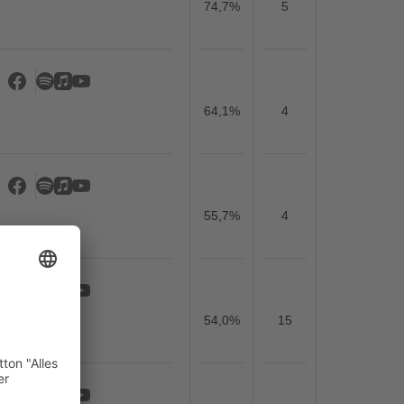
74,7%
5
64,1%
4
55,7%
4
54,0%
15