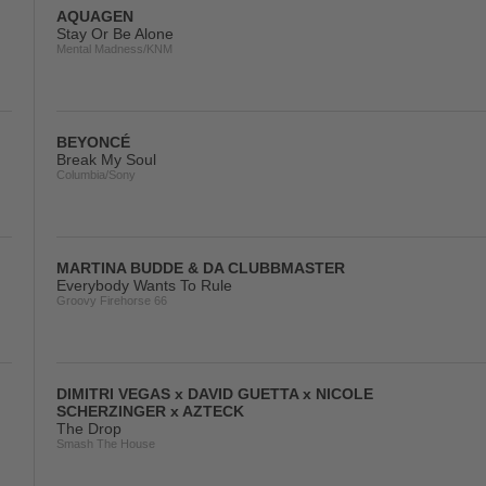
AQUAGEN
Stay Or Be Alone
Mental Madness/KNM
BEYONCÉ
Break My Soul
Columbia/Sony
MARTINA BUDDE & DA CLUBBMASTER
Everybody Wants To Rule
Groovy Firehorse 66
DIMITRI VEGAS x DAVID GUETTA x NICOLE
SCHERZINGER x AZTECK
The Drop
Smash The House