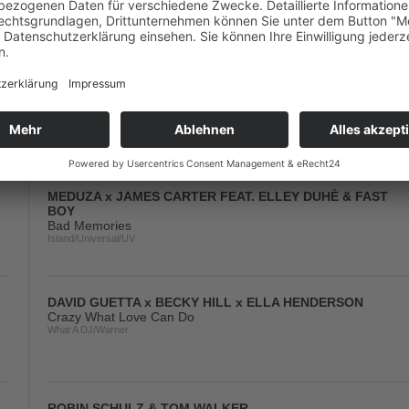
Columbia/Sony
BOB SINCLAR FEAT. STEVE EDWARDS
World, Hold On (Fisher Rework)
Yellow/Virgin/Universal/UV
MEDUZA x JAMES CARTER FEAT. ELLEY DUHÈ & FAST
BOY
Bad Memories
Island/Universal/UV
DAVID GUETTA x BECKY HILL x ELLA HENDERSON
Crazy What Love Can Do
What A DJ/Warner
ROBIN SCHULZ & TOM WALKER