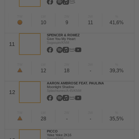
TW
LW
2W
3W
%
10
9
11
41,6%
SPENCER & ROMEZ
Give You My Heart
Sugaspin/KNM
11
TW
LW
2W
3W
%
12
18
-
39,3%
AARON AMBROSE FEAT. PAULINA
Moonlight Shadow
Splashtunes/A 45/KNM
12
TW
LW
2W
3W
%
28
-
-
35,5%
PICCO
Yeke Yeke 2K16
Yawa/KNM