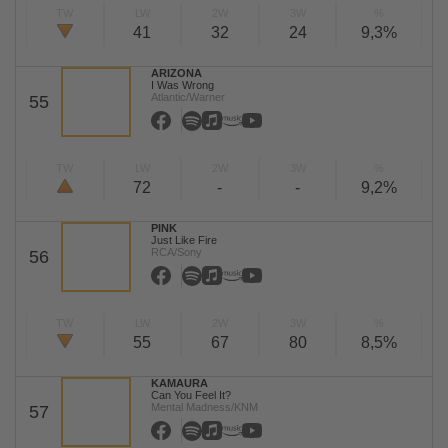
TW
LW
2W
3W
%
41
32
24
9,3%
ARIZONA
I Was Wrong
Atlantic/Warner
55
TW
LW
2W
3W
%
72
-
-
9,2%
PINK
Just Like Fire
RCA/Sony
56
TW
LW
2W
3W
%
55
67
80
8,5%
KAMAURA
Can You Feel It?
Mental Madness/KNM
57