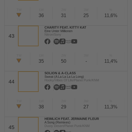
TW
LW
2W
3W
%
36
31
25
11,6%
CHARITY FEAT. KITTY KAT
Eine Unter Millionen
Nitron/Sony
43
TW
LW
2W
3W
%
35
50
-
11,4%
SOLION & A-CLASS
Sweat (A La La La La Long)
Hooky/Vibes Of Life/Planet Punk/KNM
44
TW
LW
2W
3W
%
38
29
27
11,3%
HEIMLICH FEAT. JERMAINE FLEUR
A Song (Remixes)
Dusty Desert/Planet Punk/KNM
45