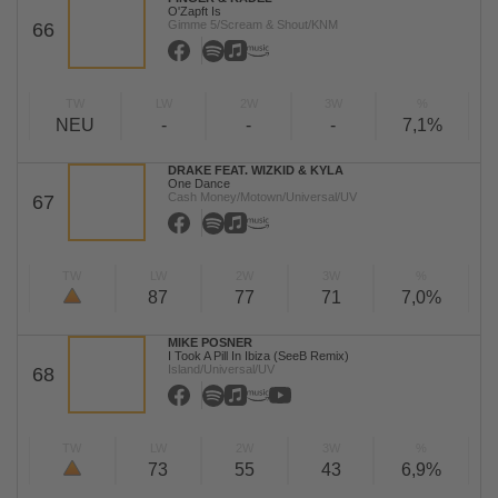
O'Zapft Is
Gimme 5/Scream & Shout/KNM
66
TW
LW
2W
3W
%
NEU
-
-
-
7,1%
DRAKE FEAT. WIZKID & KYLA
One Dance
Cash Money/Motown/Universal/UV
67
TW
LW
2W
3W
%
87
77
71
7,0%
MIKE POSNER
I Took A Pill In Ibiza (SeeB Remix)
Island/Universal/UV
68
TW
LW
2W
3W
%
73
55
43
6,9%