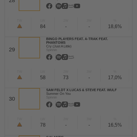
28
TW
LW
2W
3W
%
84
-
-
18,6%
BINGO PLAYERS FEAT. A-TRAK FEAT.
PHANTOMS
Cry (Just A Little)
29
Spinnin
TW
LW
2W
3W
%
58
73
-
17,0%
SAM FELDT X LUCAS & STEVE FEAT. WULF
Summer On You
Spinnin
30
TW
LW
2W
3W
%
78
-
-
16,5%