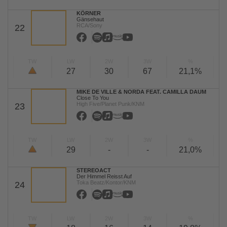
KÖRNER
Gänsehaut
RCA/Sony
22
TW
LW
2W
3W
%
27
30
67
21,1%
MIKE DE VILLE & NORDA FEAT. CAMILLA DAUM
Close To You
High Five/Planet Punk/KNM
23
TW
LW
2W
3W
%
29
-
-
21,0%
STEREOACT
Der Himmel Reisst Auf
Toka Beatz/Kontor/KNM
24
TW
LW
2W
3W
%