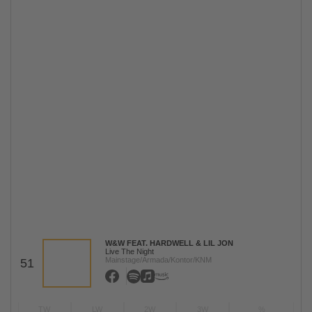
W&W FEAT. HARDWELL & LIL JON
Live The Night
Mainstage/Armada/Kontor/KNM
51
TW
LW
2W
3W
%