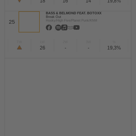
18
16
14
19,8%
BASS & BELMOND FEAT. BOTOXX
Break Out
Hooky/High Five/Planet Punk/KNM
25
TW
LW
2W
3W
%
26
-
-
19,3%