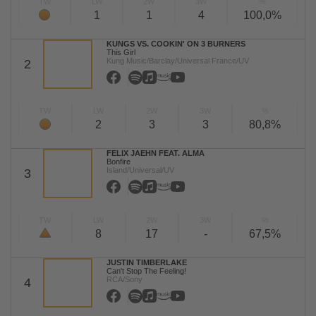
TW
LW
2W
3W
%
1
1
4
100,0%
KUNGS VS. COOKIN' ON 3 BURNERS
This Girl
Kung Music/Barclay/Universal France/UV
2
TW
LW
2W
3W
%
2
3
3
80,8%
FELIX JAEHN FEAT. ALMA
Bonfire
Island/Universal/UV
3
TW
LW
2W
3W
%
8
17
-
67,5%
JUSTIN TIMBERLAKE
Can't Stop The Feeling!
RCA/Sony
4