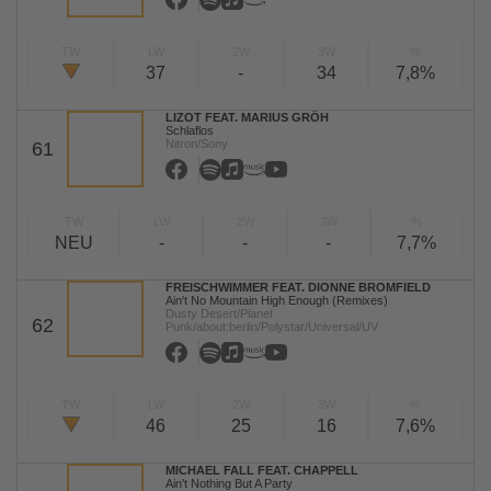
TW
LW
2W
3W
%
37
-
34
7,8%
LIZOT FEAT. MARIUS GRÖH
Schlaflos
Nitron/Sony
61
TW
LW
2W
3W
%
NEU
-
-
-
7,7%
FREISCHWIMMER FEAT. DIONNE BROMFIELD
Ain't No Mountain High Enough (Remixes)
Dusty Desert/Planet
62
Punk/about:berlin/Polystar/Universal/UV
TW
LW
2W
3W
%
46
25
16
7,6%
MICHAEL FALL FEAT. CHAPPELL
Ain't Nothing But A Party