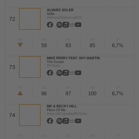
ALVARO SOLER
Sofia
Airforce1/Universal/UV
72
TW
LW
2W
3W
%
59
83
85
6,7%
MIKE PERRY FEAT. SHY MARTIN
The Ocean
DF/Sony
73
TW
LW
2W
3W
%
96
97
100
6,7%
MK & BECKY HILL
Piece Of Me
Area 10/Columbia/B1/Sony
74
TW
LW
2W
3W
%