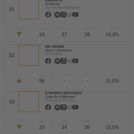
GALANTIS
No Money
Big Beat/Atlantic/Warner
31
TW
LW
2W
3W
%
24
37
28
16,4%
RIO REISER
Wann? (Remixes)
Nitron/Sony
32
TW
LW
2W
3W
%
56
-
-
15,0%
DYNOMITE BROTHERS
Gotta Be A Millionaire
X-Pected/A 45/KNM
33
TW
LW
2W
3W
%
23
34
38
15,0%