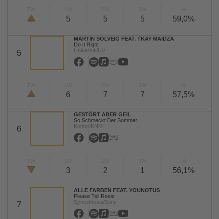
TW
LW
2W
3W
%
5
5
5
59,0%
MARTIN SOLVEIG FEAT. TKAY MAIDZA
Do It Right
Universal/UV
5
TW
LW
2W
3W
%
6
7
7
57,5%
GESTÖRT ABER GEIL
So Schmeckt Der Sommer
Kontor/KNM
6
TW
LW
2W
3W
%
3
2
1
56,1%
ALLE FARBEN FEAT. YOUNOTUS
Please Tell Rosie
Synesthesia/Sony
7