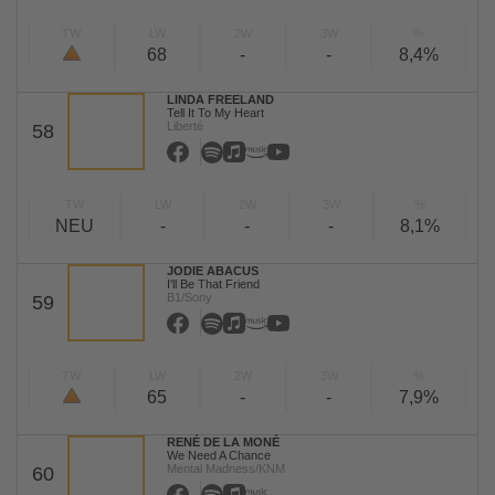
TW
LW
2W
3W
%
68
-
-
8,4%
LINDA FREELAND
Tell It To My Heart
Liberté
58
TW
LW
2W
3W
%
NEU
-
-
-
8,1%
JODIE ABACUS
I'll Be That Friend
B1/Sony
59
TW
LW
2W
3W
%
65
-
-
7,9%
RENÉ DE LA MONÉ
We Need A Chance
Mental Madness/KNM
60