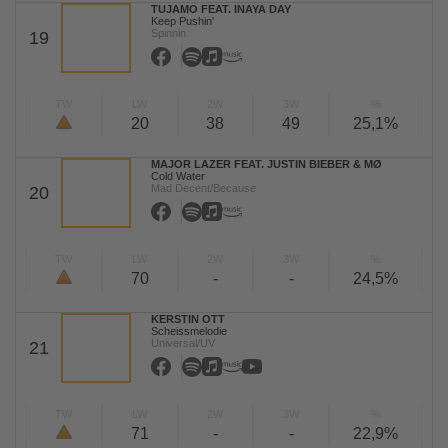
TUJAMO FEAT. INAYA DAY
Keep Pushin'
Spinnin
19
TW
LW
2W
3W
%
20
38
49
25,1%
MAJOR LAZER FEAT. JUSTIN BIEBER & MØ
Cold Water
Mad Decent/Because
20
TW
LW
2W
3W
%
70
-
-
24,5%
KERSTIN OTT
Scheissmelodie
Universal/UV
21
TW
LW
2W
3W
%
71
-
-
22,9%