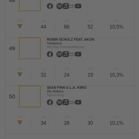
48
TW
LW
2W
3W
%
44
86
52
10,5%
ROBIN SCHULZ FEAT. AKON
Heatwave
We Play/Tonspiel/Warner
49
TW
LW
2W
3W
%
32
24
19
10,3%
SEAN FINN & L.A. H3RO
We Believe
Nitron/Sony
50
TW
LW
2W
3W
%
34
28
30
10,1%