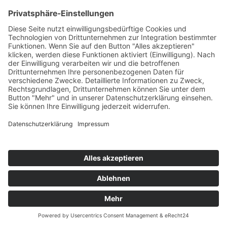
ARSENIUM
What Is Love
Big Beef!/Tough Stuff!/KNM
76
TW
LW
2W
3W
%
91
59
-
6,4%
ALAN WALKER
Faded
MER Musikk/Sony
77
TW
LW
2W
3W
%
69
56
46
6,4%
THE CHAINSMOKERS FEAT. DAYA