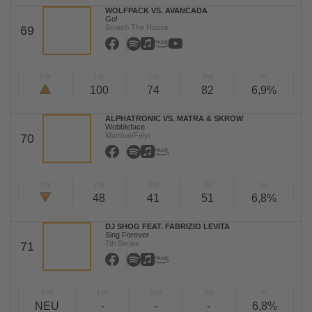
WOLFPACK VS. AVANCADA
Go!
Smash The House
69
TW
LW
2W
3W
%
100
74
82
6,9%
ALPHATRONIC VS. MATRA & SKROW
Wobbleface
Mumbai/Feiyr
70
TW
LW
2W
3W
%
48
41
51
6,8%
DJ SHOG FEAT. FABRIZIO LEVITA
Sing Forever
7th Sense
71
TW
LW
2W
3W
%
NEU
-
-
-
6,8%