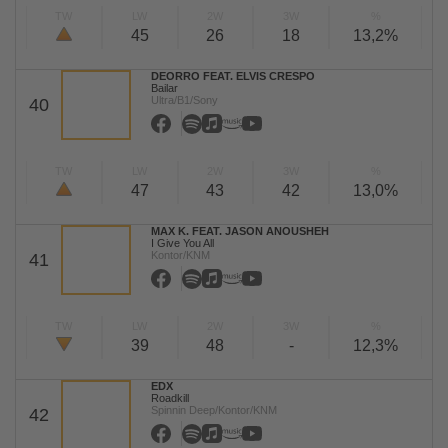
TW
LW
2W
3W
%
45
26
18
13,2%
DEORRO FEAT. ELVIS CRESPO
Bailar
Ultra/B1/Sony
40
TW
LW
2W
3W
%
47
43
42
13,0%
MAX K. FEAT. JASON ANOUSHEH
I Give You All
Kontor/KNM
41
TW
LW
2W
3W
%
39
48
-
12,3%
EDX
Roadkill
Spinnin Deep/Kontor/KNM
42