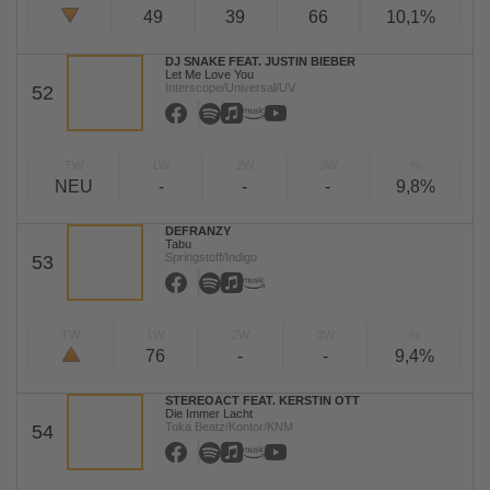
49
39
66
10,1%
DJ SNAKE FEAT. JUSTIN BIEBER
Let Me Love You
Interscope/Universal/UV
52
TW
LW
2W
3W
%
NEU
-
-
-
9,8%
DEFRANZY
Tabu
Springstoff/Indigo
53
TW
LW
2W
3W
%
76
-
-
9,4%
STEREOACT FEAT. KERSTIN OTT
Die Immer Lacht
Toka Beatz/Kontor/KNM
54