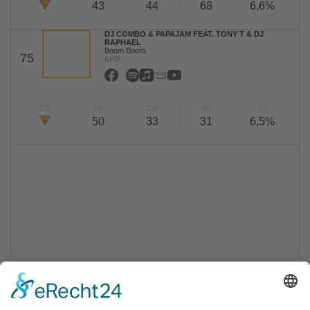
43
44
68
6,6%
DJ COMBO & PAPAJAM FEAT. TONY T & DJ
RAPHAEL
Boom Boom
75
KHB
TW
LW
2W
3W
%
50
33
31
6,5%