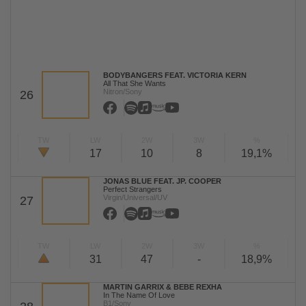
BODYBANGERS FEAT. VICTORIA KERN
All That She Wants
Nitron/Sony
26
TW
LW
2W
3W
%
17
10
8
19,1%
JONAS BLUE FEAT. JP. COOPER
Perfect Strangers
Virgin/Universal/UV
27
TW
LW
2W
3W
%
31
47
-
18,9%
MARTIN GARRIX & BEBE REXHA
In The Name Of Love
B1/Sony