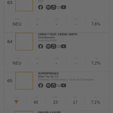
ZYX
63
TW
LW
2W
3W
%
NEU
-
-
-
7,6%
CREW 7 FEAT. GEENO SMITH
Ghostbusters
Andorfine/KNM
64
TW
LW
2W
3W
%
NEU
-
-
-
7,2%
SUPERFREAKZ
Want You So 2.0
Embassy One/Embassy Of Music/Zebralution
65
TW
LW
2W
3W
%
40
23
17
7,1%
FINGER & KADEL