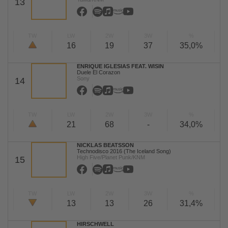
13
TW
LW
2W
3W
%
16
19
37
35,0%
ENRIQUE IGLESIAS FEAT. WISIN
Duele El Corazon
Sony
14
TW
LW
2W
3W
%
21
68
-
34,0%
NICKLAS BEATSSON
Technodisco 2016 (The Iceland Song)
High Five/Planet Punk/KNM
15
TW
LW
2W
3W
%
13
13
26
31,4%
HIRSCHWELL