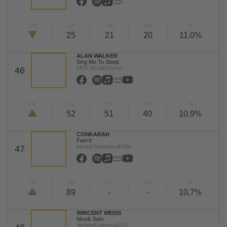
TW
LW
2W
3W
%
25
21
20
11,0%
ALAN WALKER
Sing Me To Sleep
MER Musikk/Sony
46
TW
LW
2W
3W
%
52
51
40
10,9%
CONKARAH
Feel It
Mental Madness/KNM
47
TW
LW
2W
3W
%
89
-
-
10,7%
WINCENT WEISS
Musik Sein
Vertigo/Universal/UV