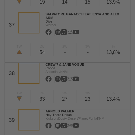
19
14
15
13,9%
SALVATORE GANACCI FEAT. ENYA AND ALEX
ARIS
Dive
37
Warner
TW
LW
2W
3W
%
54
-
-
13,8%
CREW 7 & JANE VOGUE
Conga
Andorfine/KNM
38
TW
LW
2W
3W
%
33
27
23
13,4%
ARNOLD PALMER
Hey There Delilah
Kickson/Dusty Desert/Planet Punk/KNM
39