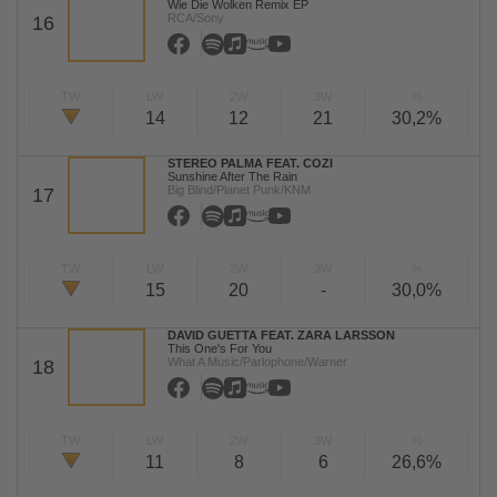
Wie Die Wolken Remix EP
RCA/Sony
16
TW
LW
2W
3W
%
14
12
21
30,2%
STEREO PALMA FEAT. COZI
Sunshine After The Rain
Big Blind/Planet Punk/KNM
17
TW
LW
2W
3W
%
15
20
-
30,0%
DAVID GUETTA FEAT. ZARA LARSSON
This One's For You
What A Music/Parlophone/Warner
18
TW
LW
2W
3W
%
11
8
6
26,6%