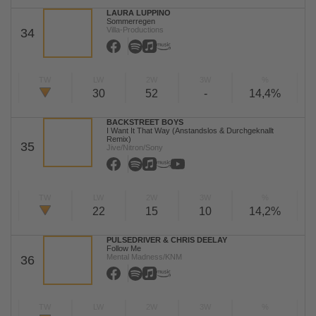
LAURA LUPPINO
Sommerregen
Villa-Productions
34
TW
LW
2W
3W
%
30
52
-
14,4%
BACKSTREET BOYS
I Want It That Way (Anstandslos & Durchgeknallt
Remix)
35
Jive/Nitron/Sony
TW
LW
2W
3W
%
22
15
10
14,2%
PULSEDRIVER & CHRIS DEELAY
Follow Me
Mental Madness/KNM
36
TW
LW
2W
3W
%