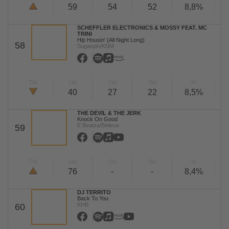
59
54
52
8,8%
SCHEFFLER ELECTRONICS & MOSSY FEAT. MC
TRINI
Hip Housin' (All Night Long)
58
Sugaspin/KNM
TW
LW
2W
3W
%
40
27
22
8,5%
THE DEVIL & THE JERK
Knock On Good
E Beatza/Believe
59
TW
LW
2W
3W
%
76
-
-
8,4%
DJ TERRITO
Back To You
KHB
60