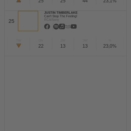
25
25
44
23,1%
JUSTIN TIMBERLAKE
Can't Stop The Feeling!
RCA/Sony
25
TW
LW
2W
3W
%
22
13
13
23,0%