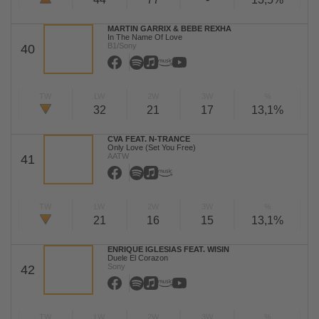
MARTIN GARRIX & BEBE REXHA
In The Name Of Love
B1/Sony
40
TW
LW
2W
3W
%
32
21
17
13,1%
CVA FEAT. N-TRANCE
Only Love (Set You Free)
AATW
41
TW
LW
2W
3W
%
21
16
15
13,1%
ENRIQUE IGLESIAS FEAT. WISIN
Duele El Corazon
Sony
42
TW
LW
2W
3W
%