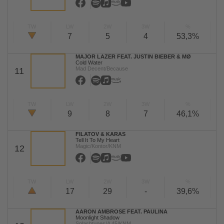
TW
LW
2W
3W
%
7
5
4
53,3%
MAJOR LAZER FEAT. JUSTIN BIEBER & MØ
Cold Water
Mad Decent/Because
11
TW
LW
2W
3W
%
9
8
7
46,1%
FILATOV & KARAS
Tell It To My Heart
Magic/Kontor/KNM
12
TW
LW
2W
3W
%
17
29
-
39,6%
AARON AMBROSE FEAT. PAULINA
Moonlight Shadow
Splashtunes/A 45/KNM