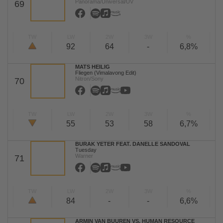
Panorama/Universal/UV
69
TW
LW
2W
3W
%
92
64
-
6,8%
MATS HEILIG
Fliegen (Vimalavong Edit)
Nitron/Sony
70
TW
LW
2W
3W
%
55
53
58
6,7%
BURAK YETER FEAT. DANELLE SANDOVAL
Tuesday
Warner
71
TW
LW
2W
3W
%
84
-
-
6,6%
ARMIN VAN BUUREN VS. HUMAN RESOURCE