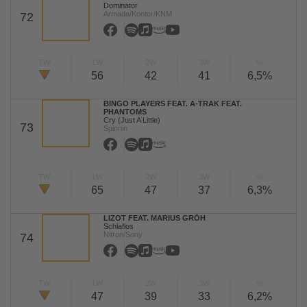
Dominator
Armada/Kontor/KNM
72
TW
LW
2W
3W
%
56
42
41
6,5%
BINGO PLAYERS FEAT. A-TRAK FEAT.
PHANTOMS
Cry (Just A Little)
73
Spinnin
TW
LW
2W
3W
%
65
47
37
6,3%
LIZOT FEAT. MARIUS GRÖH
Schlaflos
Nitron/Sony
74
TW
LW
2W
3W
%
47
39
33
6,2%