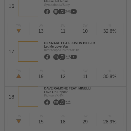
Please Tell Rosie
Synesthesia/Sony
16
TW
LW
2W
3W
%
13
11
10
32,6%
DJ SNAKE FEAT. JUSTIN BIEBER
Let Me Love You
Interscope/Universal/UV
17
TW
LW
2W
3W
%
19
12
11
30,8%
DAVE RAMONE FEAT. MINELLI
Love On Repeat
Kickson/KNM
18
TW
LW
2W
3W
%
15
18
29
28,9%