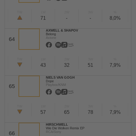
TW
LW
2W
3W
%
71
-
-
8,0%
AXWELL & SHAPOV
Belong
Axtone
64
TW
LW
2W
3W
%
43
32
51
7,9%
NIELS VAN GOGH
Dope
Playbox/KNM
65
TW
LW
2W
3W
%
57
65
78
7,9%
HIRSCHWELL
Wie Die Wolken Remix EP
RCA/Sony
66