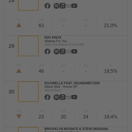
28
TW
LW
2W
3W
%
63
-
-
21,0%
RAY KNOX
Waiting For You
High Five/Planet Punk/KNM
29
TW
LW
2W
3W
%
46
-
-
18,5%
EGOWELLE FEAT. SOUNDMIETZEN
Meine Welt - Remix EP
Nitron/Sony
30
TW
LW
2W
3W
%
23
20
24
18,4%
BROOKLYN BOUNCE & STEVE MODANA