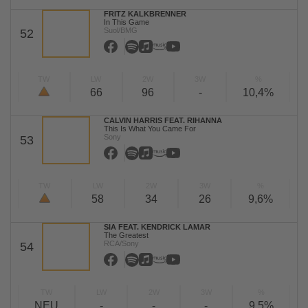
FRITZ KALKBRENNER
In This Game
Suol/BMG
52
TW
LW
2W
3W
%
66
96
-
10,4%
CALVIN HARRIS FEAT. RIHANNA
This Is What You Came For
Sony
53
TW
LW
2W
3W
%
58
34
26
9,6%
SIA FEAT. KENDRICK LAMAR
The Greatest
RCA/Sony
54
TW
LW
2W
3W
%
NEU
-
-
-
9,5%