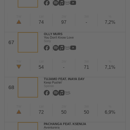
TW
LW
2W
3W
%
74
97
-
7,2%
OLLY MURS
You Don't Know Love
Sony
67
TW
LW
2W
3W
%
54
-
71
7,1%
TUJAMO FEAT. INAYA DAY
Keep Pushin'
Spinnin
68
TW
LW
2W
3W
%
72
50
50
6,9%
PACHANGA FEAT. KSENIJA
Aventurera