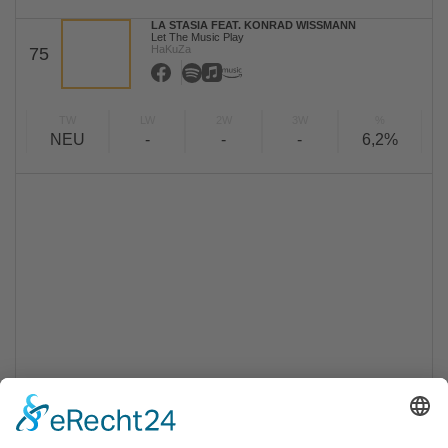
LA STASIA FEAT. KONRAD WISSMANN
Let The Music Play
HaKuZa
75
TW
LW
2W
3W
%
NEU
-
-
-
6,2%