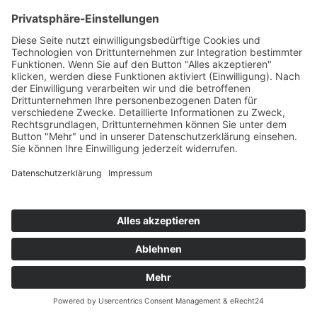
ALAN WALKER
Sing Me To Sleep
MER Musikk/Sony
76
TW
LW
2W
3W
%
67
46
36
6,1%
ALLE FARBEN
Bad Ideas
Synesthesia/Sony
77
TW
LW
2W
3W
%
NEU
-
-
-
6,1%
FINGER & KADEL
O'Zapft Is
Gimme 5/Scream & Shout/KNM
78