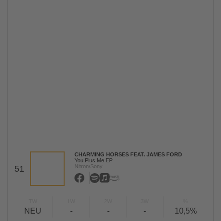
CHARMING HORSES FEAT. JAMES FORD
You Plus Me EP
Nitron/Sony
51
TW
LW
2W
3W
%
NEU
-
-
-
10,5%