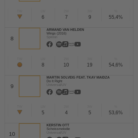
TW
LW
2W
3W
%
6
7
9
55,4%
ARMAND VAN HELDEN
Wings (2016)
Spinnin
8
TW
LW
2W
3W
%
8
10
19
54,6%
MARTIN SOLVEIG FEAT. TKAY MAIDZA
Do It Right
Universal/UV
9
TW
LW
2W
3W
%
5
4
5
53,6%
KERSTIN OTT
Scheissmelodie
Universal/UV
10