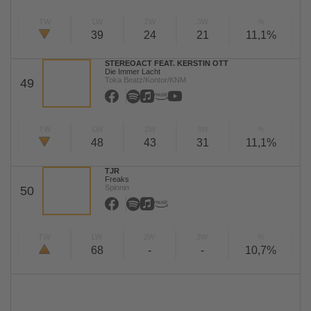
TW
LW
2W
3W
%
39
24
21
11,1%
STEREOACT FEAT. KERSTIN OTT
Die Immer Lacht
Toka Beatz/Kontor/KNM
49
TW
LW
2W
3W
%
48
43
31
11,1%
TJR
Freaks
Spinnin
50
TW
LW
2W
3W
%
68
-
-
10,7%