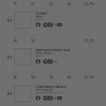
27
23
18
12,7%
TUJAMO
Boom!
Spinnin
43
TW
LW
2W
3W
%
51
-
-
12,1%
NINETOES & FATBOY SLIM
Finder (Hope)
Spinnin
44
TW
LW
2W
3W
%
50
75
92
11,7%
CRAIG DAVID & SIGALA
Ain't Giving Up
Speakerbox/Insanity/Sony
45