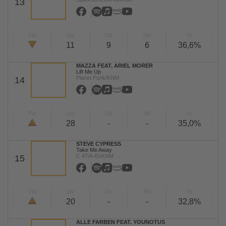
13
TW
LW
2W
3W
%
11
9
6
36,6%
MAZZA FEAT. ARIEL MORER
Lift Me Up
Planet Punk/KNM
14
TW
LW
2W
3W
%
28
-
-
35,0%
STEVE CYPRESS
Take Me Away
C 47/A 45/KNM
15
TW
LW
2W
3W
%
20
-
-
32,8%
ALLE FARBEN FEAT. YOUNOTUS