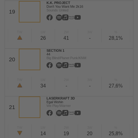
K.K. PROJECT
Don't You Want Me 2k16
Sounds United
19
TW
LW
2W
3W
%
26
41
-
28,1%
SECTION 1
44
Big Blind/Planet Punk/KNM
20
TW
LW
2W
3W
%
34
-
-
27,6%
LASERKRAFT 3D
Egal Wohin
We Play/Warner
21
TW
LW
2W
3W
%
14
19
20
25,8%