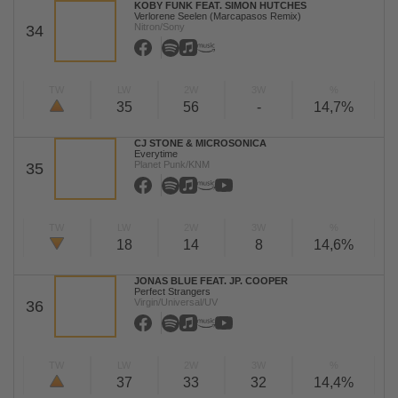
KOBY FUNK FEAT. SIMON HUTCHES
Verlorene Seelen (Marcapasos Remix)
Nitron/Sony
34
TW
LW
2W
3W
%
35
56
-
14,7%
CJ STONE & MICROSONICA
Everytime
Planet Punk/KNM
35
TW
LW
2W
3W
%
18
14
8
14,6%
JONAS BLUE FEAT. JP. COOPER
Perfect Strangers
Virgin/Universal/UV
36
TW
LW
2W
3W
%
37
33
32
14,4%