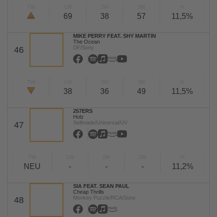
TW
LW
2W
3W
%
69
38
57
11,5%
MIKE PERRY FEAT. SHY MARTIN
The Ocean
DF/Sony
46
TW
LW
2W
3W
%
38
36
49
11,5%
257ERS
Holz
Selfmade/Universal/UV
47
TW
LW
2W
3W
%
NEU
-
-
-
11,2%
SIA FEAT. SEAN PAUL
Cheap Thrills
Monkey Puzzle/RCA/Sony
48