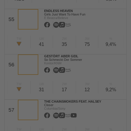
ENDLESS HEAVEN
Girls Just Want To Have Fun
E Beatza/Believe
55
TW
LW
2W
3W
%
41
35
75
9,4%
GESTÖRT ABER GEIL
So Schmeckt Der Sommer
Kontor/KNM
56
TW
LW
2W
3W
%
31
17
12
9,2%
THE CHAINSMOKERS FEAT. HALSEY
Closer
Columbia/Sony
57
TW
LW
2W
3W
%