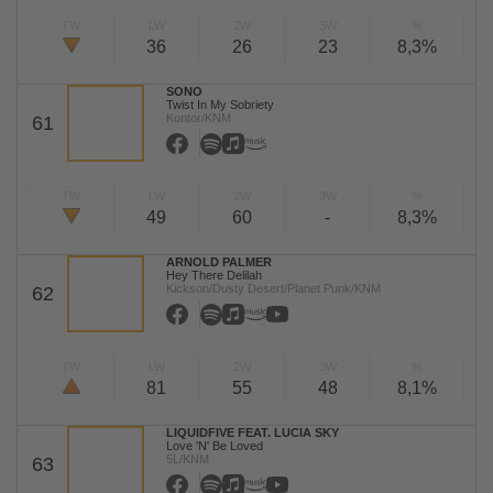
TW
LW
2W
3W
%
36
26
23
8,3%
SONO
Twist In My Sobriety
Kontor/KNM
61
TW
LW
2W
3W
%
49
60
-
8,3%
ARNOLD PALMER
Hey There Delilah
Kickson/Dusty Desert/Planet Punk/KNM
62
TW
LW
2W
3W
%
81
55
48
8,1%
LIQUIDFIVE FEAT. LUCIA SKY
Love 'N' Be Loved
5L/KNM
63