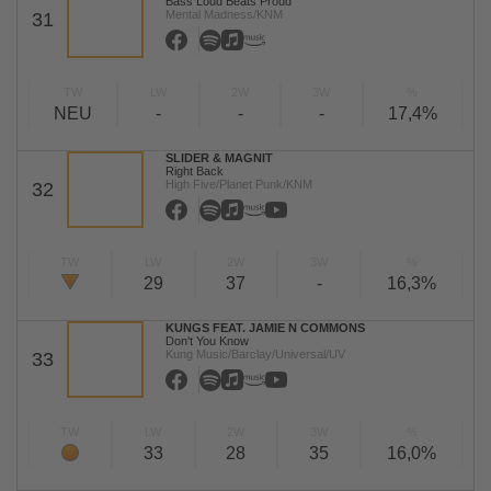
Bass Loud Beats Proud
Mental Madness/KNM
31
TW
LW
2W
3W
%
NEU
-
-
-
17,4%
SLIDER & MAGNIT
Right Back
High Five/Planet Punk/KNM
32
TW
LW
2W
3W
%
29
37
-
16,3%
KUNGS FEAT. JAMIE N COMMONS
Don't You Know
Kung Music/Barclay/Universal/UV
33
TW
LW
2W
3W
%
33
28
35
16,0%