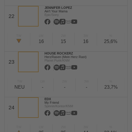
JENNIFER LOPEZ
Ain't Your Mama
Epic/Sony
22
TW
LW
2W
3W
%
16
15
16
25,6%
HOUSE ROCKERZ
HerzRasen (Mein Herz Rast)
Planet Punk/KNM
23
TW
LW
2W
3W
%
NEU
-
-
-
23,7%
EDX
My Friend
Spinnin/Kontor/KNM
24
TW
LW
2W
3W
%