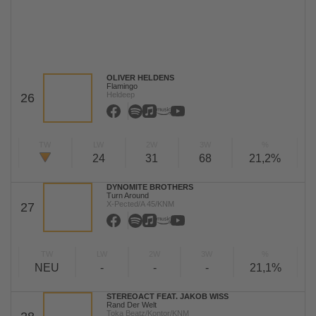
OLIVER HELDENS
Flamingo
Heldeep
26
TW
LW
2W
3W
%
24
31
68
21,2%
DYNOMITE BROTHERS
Turn Around
X-Pected/A 45/KNM
27
TW
LW
2W
3W
%
NEU
-
-
-
21,1%
STEREOACT FEAT. JAKOB WISS
Rand Der Welt
Toka Beatz/Kontor/KNM