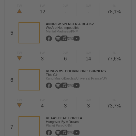
TW
LW
2W
3W
%
12
-
-
78,1%
ANDREW SPENCER & BLAIKZ
We Are Not Impossible
Mental Madness/KNM
5
TW
LW
2W
3W
%
3
6
14
77,6%
KUNGS VS. COOKIN' ON 3 BURNERS
This Girl
Kung Music/Barclay/Universal France/UV
6
TW
LW
2W
3W
%
4
3
3
73,7%
KLAAS FEAT. LORELA
Hungover By A Dream
Planet Punk/KNM
7