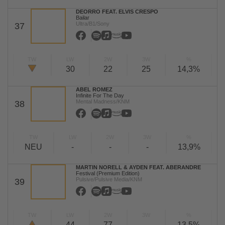
DEORRO FEAT. ELVIS CRESPO
Bailar
Ultra/B1/Sony
37
TW
LW
2W
3W
%
30
22
25
14,3%
ABEL ROMEZ
Infinite For The Day
Mental Madness/KNM
38
TW
LW
2W
3W
%
NEU
-
-
-
13,9%
MARTIN NORELL & AYDEN FEAT. ABERANDRE
Festival (Premium Edition)
Pulsive/Pulsive Media/KNM
39
TW
LW
2W
3W
%
44
77
-
13,5%