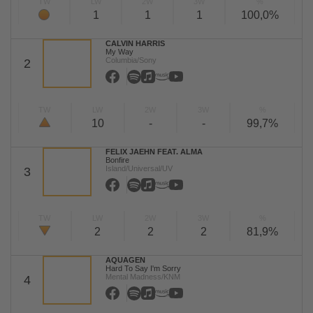
TW
LW
2W
3W
%
1
1
1
100,0%
CALVIN HARRIS
My Way
Columbia/Sony
2
TW
LW
2W
3W
%
10
-
-
99,7%
FELIX JAEHN FEAT. ALMA
Bonfire
Island/Universal/UV
3
TW
LW
2W
3W
%
2
2
2
81,9%
AQUAGEN
Hard To Say I'm Sorry
Mental Madness/KNM
4