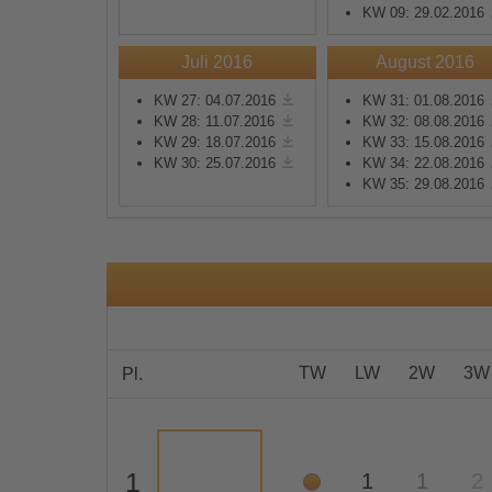
KW 09: 29.02.2016
Mehr Informationen
Juli 2016
August 2016
KW 27: 04.07.2016
KW 31: 01.08.2016
Akzeptieren
KW 28: 11.07.2016
KW 32: 08.08.2016
KW 29: 18.07.2016
KW 33: 15.08.2016
powered by
Usercentrics
KW 30: 25.07.2016
KW 34: 22.08.2016
Consent Management
KW 35: 29.08.2016
Platform
&
eRecht24
TW
LW
2W
3W
Pl.
1
1
1
2