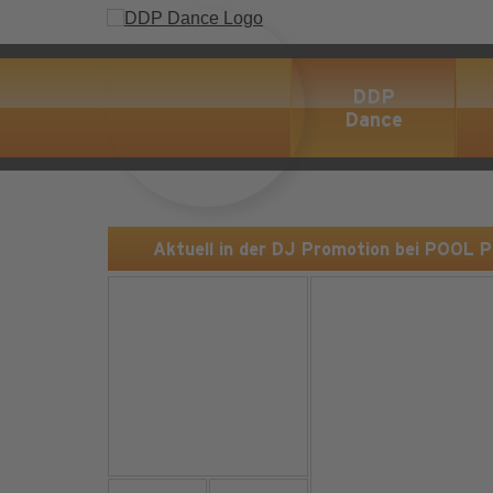
DDP
Dance
Aktuell in der DJ Promotion bei POOL