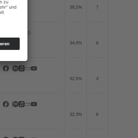
38,2%
7
34,0%
6
32,5%
3
32,3%
6