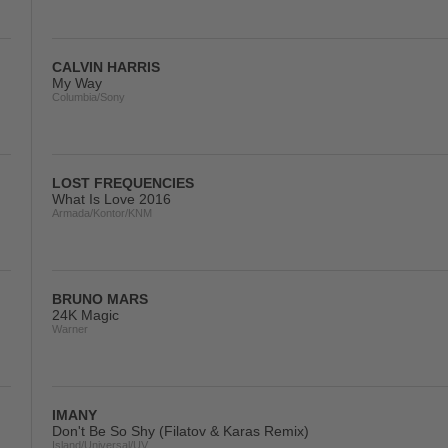
CALVIN HARRIS
My Way
Columbia/Sony
LOST FREQUENCIES
What Is Love 2016
Armada/Kontor/KNM
BRUNO MARS
24K Magic
Warner
IMANY
Don't Be So Shy (Filatov & Karas Remix)
Island/Universal/UV