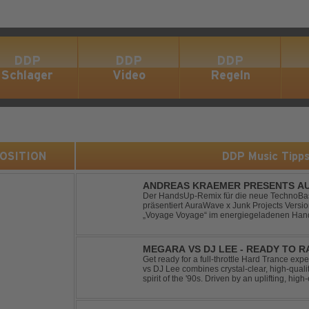
DDP
DDP
DDP
Schlager
Video
Regeln
 POSITION
DDP Music Tipp
ANDREAS KRAEMER PRESENTS AU
VOYAGE VOYAGE (TIMSTER & NINT
Der HandsUp-Remix für die neue TechnoBas
präsentiert AuraWave x Junk Projects Versi
„Voyage Voyage“ im energiegeladenen Hand
Das HandsUp-Duo aus Nordrhein-Westfalen 
druckvoll...
MEGARA VS DJ LEE - READY TO R
Get ready for a full-throttle Hard Trance e
vs DJ Lee combines crystal-clear, high-quali
spirit of the '90s. Driven by an uplifting, h
stomping drums, this track delivers pure rave