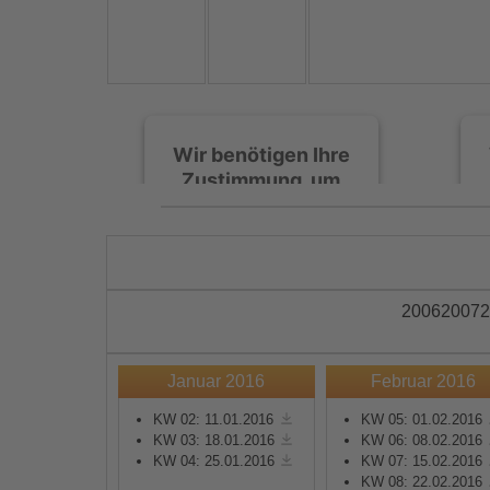
Wir benötigen Ihre
Zustimmung, um
den Spotify-
Service zu laden!
Wir verwenden Spotify,
um Inhalte einzubetten.
2006
2007
2
Dieser Service kann
Daten zu Ihren
Aktivitäten sammeln.
Januar 2016
Februar 2016
Bitte lesen Sie die Details
durch und stimmen Sie
KW 02: 11.01.2016
KW 05: 01.02.2016
KW 03: 18.01.2016
KW 06: 08.02.2016
der Nutzung des Service
KW 04: 25.01.2016
KW 07: 15.02.2016
zu, um diese Inhalte
KW 08: 22.02.2016
anzuzeigen.