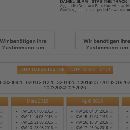
DANIEL SLAM - STAB THE TRACK
Aggressive Drum and Bass track with captiva
Slam´s signature sond, perfect for workout a
Wir benötigen Ihre
Wir benötigen Ihr
Zustimmung, um
Zustimmung, um
den Spotify-
den Spotify-
Service zu laden!
Service zu laden!
DDP Dance Top 100
DDP Dance Hot 50
Wir verwenden Spotify,
Wir verwenden Spotify,
um Inhalte einzubetten.
um Inhalte einzubetten.
008
2009
2010
2011
2012
2013
2014
2015
2016
2017
2018
2019
20
Dieser Service kann
Dieser Service kann
2023
2024
2025
2026
Daten zu Ihren
Daten zu Ihren
Aktivitäten sammeln.
Aktivitäten sammeln.
März 2016
April 2016
Bitte lesen Sie die Details
Bitte lesen Sie die Detail
durch und stimmen Sie
durch und stimmen Sie
KW 10: 07.03.2016
KW 14: 04.04.2016
KW 11: 14.03.2016
KW 15: 11.04.2016
der Nutzung des Service
der Nutzung des Servic
KW 12: 21.03.2016
KW 16: 18.04.2016
zu, um diese Inhalte
zu, um diese Inhalte
KW 13: 28.03.2016
KW 17: 25.04.2016
anzuzeigen.
anzuzeigen.