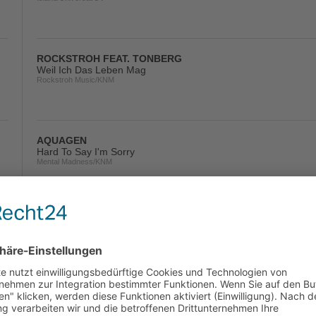
ROCKSTROH FEAT. TONBERG
Weil Ich Das Leben Mag
Rockstroh Music/KNM
AQUAGEN
Hard To Say I'm Sorry
Mental Madness/KNM
FELIX JAEHN FEAT. ALMA
Bonfire
Island/Universal/UV
ALLE FARBEN
Bad Ideas