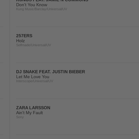
Don't You Know
Kung Music/Barclay/Universal/UV
257ERS
Holz
Selfmade/Universal/UV
DJ SNAKE FEAT. JUSTIN BIEBER
Let Me Love You
Interscope/Universal/UV
ZARA LARSSON
Ain't My Fault
Sony