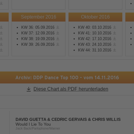
Mehr Informationen
Mehr Informationen
September 2016
Oktober 2016
KW 36: 05.09.2016
KW 40: 03.10.2016
Akzeptieren
Akzeptieren
KW 37: 12.09.2016
KW 41: 10.10.2016
KW 38: 19.09.2016
KW 42: 17.10.2016
powered by
Usercentrics
powered by
Usercentric
KW 39: 26.09.2016
KW 43: 24.10.2016
Consent Management
Consent Management
KW 44: 31.10.2016
Platform
&
eRecht24
Platform
&
eRecht24
Archiv: DDP Dance Top 100 - vom 14.11.2016
Diese Chart als PDF herunterladen
DAVID GUETTA & CEDRIC GERVAIS & CHRIS WILLIS
Would I Lie To You
Jack Back/Parlophone/Warner