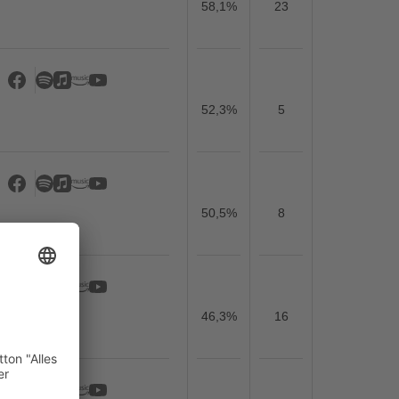
58,1%
23
52,3%
5
50,5%
8
46,3%
16