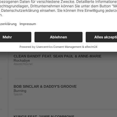
Synesthesia/Sony
TOM PULSE & SYDNEY YOUNGBLOOD
If Only I Could
Mental Madness/KNM
CLEAN BANDIT FEAT. SEAN PAUL & ANNE-MARIE
Rockabye
Atlantic/Warner
BOB SINCLAR & DADDY'S GROOVE
Burning
Spinnin
KUNGS FEAT. JAMIE N COMMONS