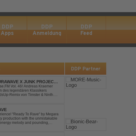
DDP
DDP
DDP
Apps
Anmeldung
Feed
s
DDP Partner
RAWAVE X JUNK PROJECT -
H REMIX)
e.FM Vol. 46! Andreas Kraemer
on des legendären Klassikers
sUp-Remix von Timster & Ninth.
verwandelt den zeitlosen Song mit
AVE
xperience! "Ready To Rave" by Megara
ty production with the unmistakable
igh-energy melody and pounding,
 nostalgia wh...