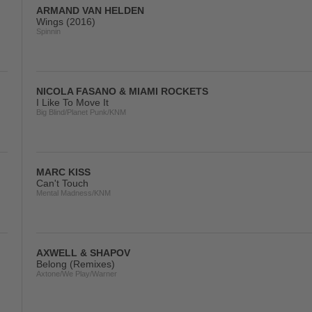
ARMAND VAN HELDEN
Wings (2016)
Spinnin
NICOLA FASANO & MIAMI ROCKETS
I Like To Move It
Big Blind/Planet Punk/KNM
MARC KISS
Can't Touch
Mental Madness/KNM
AXWELL & SHAPOV
Belong (Remixes)
Axtone/We Play/Warner